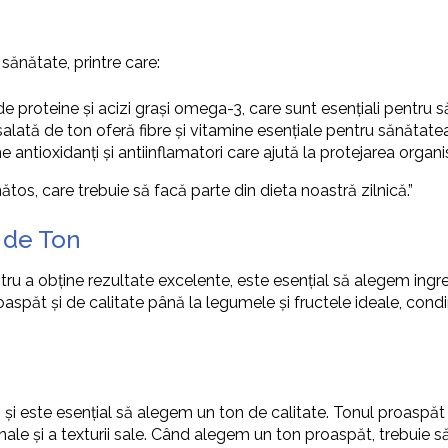
sănătate, printre care:
 proteine și acizi grași omega-3, care sunt esențiali pentru săn
alată de ton oferă fibre și vitamine esențiale pentru sănătate
e antioxidanți și antiinflamatori care ajută la protejarea organis
ătos, care trebuie să facă parte din dieta noastră zilnică.”
 de Ton
tru a obține rezultate excelente, este esențial să alegem ingre
roaspăt și de calitate până la legumele și fructele ideale, con
 și este esențial să alegem un ton de calitate. Tonul proaspăt t
ionale și a texturii sale. Când alegem un ton proaspăt, trebuie