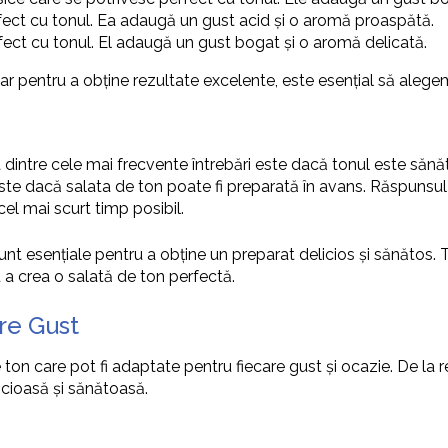
fect cu tonul. Ea adaugă un gust acid și o aromă proaspătă.
fect cu tonul. El adaugă un gust bogat și o aromă delicată.
ar pentru a obține rezultate excelente, este esențial să alegem
na dintre cele mai frecvente întrebări este dacă tonul este săn
ste dacă salata de ton poate fi preparată în avans. Răspunsul 
el mai scurt timp posibil.
unt esențiale pentru a obține un preparat delicios și sănătos.
 a crea o salată de ton perfectă.
re Gust
 ton care pot fi adaptate pentru fiecare gust și ocazie. De la 
cioasă și sănătoasă.