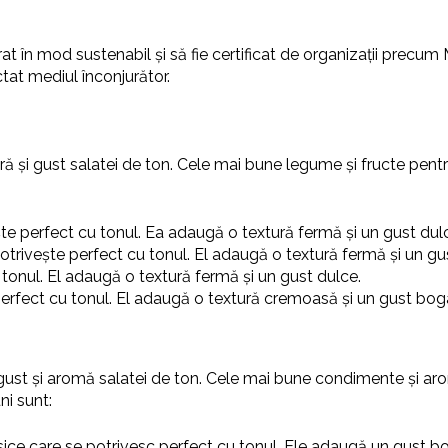
rat în mod sustenabil și să fie certificat de organizații precu
tat mediul înconjurător.
ă și gust salatei de ton. Cele mai bune legume și fructe pentr
te perfect cu tonul. Ea adaugă o textură fermă și un gust dul
potrivește perfect cu tonul. El adaugă o textură fermă și un gu
 tonul. El adaugă o textură fermă și un gust dulce.
perfect cu tonul. El adaugă o textură cremoasă și un gust bog
ust și aromă salatei de ton. Cele mai bune condimente și ar
ni sunt:
sice care se potrivesc perfect cu tonul. Ele adaugă un gust b