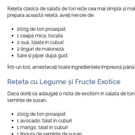
Rețeta clasică de salată de ton este cea mai simplă și mai
prepara această rețetă, aveți nevoie de:
200g de ton proaspăt
1 ceapă mică, tocată
2 ouă, tăiate în cuburi
2 linguri de maioneză
Sare și piper, după gust
Într-un bol, amestecați toate ingredientele împreună până 
Rețeta cu Legume și Fructe Exotice
Dacă doriți să adăugați o notă de exotism în salata de ton
semințe de susan.
200g de ton proaspăt
1 avocado, tăiat în cuburi
1 mango, tăiat în cuburi
1 lingură de semințe de susan