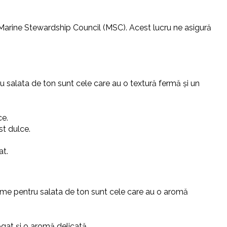
m Marine Stewardship Council (MSC). Acest lucru ne asigură
u salata de ton sunt cele care au o textură fermă și un
ce.
st dulce.
at.
ome pentru salata de ton sunt cele care au o aromă
ogat și o aromă delicată.