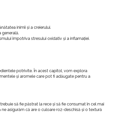
ătatea inimii și a creierului.
a generală.
mului împotriva stresului oxidativ și a inflamației.
dientele potrivite. În acest capitol, vom explora
dimentele și aromele care pot fi adăugate pentru a
rebuie să fie păstrat la rece și să fie consumat în cel mai
 să ne asigurăm că are o culoare roz-deschisă și o textură