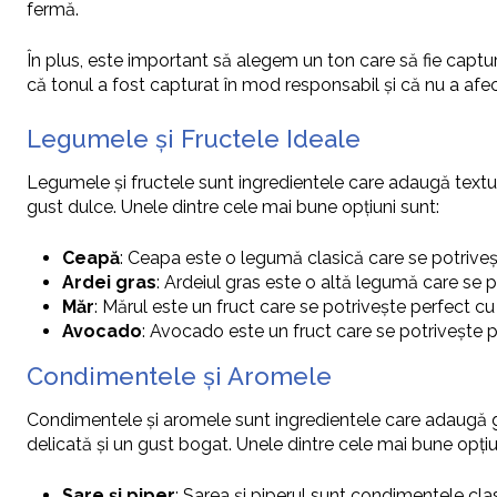
fermă.
În plus, este important să alegem un ton care să fie captu
că tonul a fost capturat în mod responsabil și că nu a afec
Legumele și Fructele Ideale
Legumele și fructele sunt ingredientele care adaugă textur
gust dulce. Unele dintre cele mai bune opțiuni sunt:
Ceapă
: Ceapa este o legumă clasică care se potriveș
Ardei gras
: Ardeiul gras este o altă legumă care se 
Măr
: Mărul este un fruct care se potrivește perfect cu
Avocado
: Avocado este un fruct care se potrivește 
Condimentele și Aromele
Condimentele și aromele sunt ingredientele care adaugă g
delicată și un gust bogat. Unele dintre cele mai bune opțiu
Sare și piper
: Sarea și piperul sunt condimentele cla