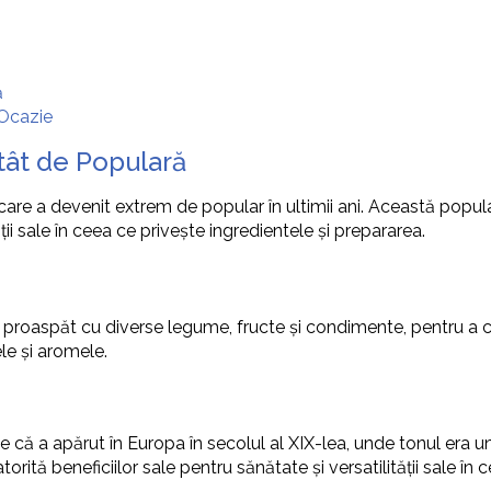
ă
 Ocazie
tât de Populară
 care a devenit extrem de popular în ultimii ani. Această popul
ii sale în ceea ce privește ingredientele și prepararea.
proaspăt cu diverse legume, fructe și condimente, pentru a cre
le și aromele.
 că a apărut în Europa în secolul al XIX-lea, unde tonul era u
atorită beneficiilor sale pentru sănătate și versatilității sale în