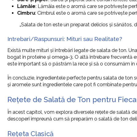
Lămâie
: Lămâia este o aromă care se potrivește per
Cimbru
: Cimbrul este o aromă care se potrivește per
„Salata de ton este un preparat delicios și sănătos, d
Intrebari/Raspunsuri: Mituri sau Realitate?
Există multe mituri și întrebări legate de salata de ton. U
bogat în proteine și omega-3. O altă întrebare frecventă e
este important să o păstrăm la rece și să o consumăm în c
În concluzie, ingredientele perfecte pentru salata de ton s
și aromele sunt ingredientele care pot fi combinate pentru
Rețete de Salată de Ton pentru Fieca
În acest capitol, vom explora diversele rețete de salată de
descoperi împreună cum să preparăm o salată de ton deli
Rețeta Clasică