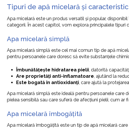
Tipuri de apă micelară și caracteristici
Apa micelară este un produs versatil și popular, disponibil î
categorii. În acest capitol, vom explora principalele tipuri d
Apa micelară simplă
Apa micelară simplă este cel mai comun tip de apă micelară
pentru persoanele care doresc să evite substanțele chimice
Îmbunătățește hidratarea pielii
, datorită capacităț
Are proprietăți anti-inflamatoare
, ajutând la reduc
Este bogată în antioxidanți
, care ajută la protejarea p
Apa micelară simplă este ideală pentru persoanele care d
pielea sensibilă sau care suferă de afecțiuni pielii, cum ar
Apa micelară îmbogățită
Apa micelară îmbogățită este un tip de apă micelară care c