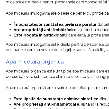
micelară este ideală pentru persoanele care doresc să își
Apa micelară îmbogățită are o serie de beneficii, printre ca
Îmbunătățește sănătatea pielii și a părului
, dator
Are proprietăți anti-îmbătrânire
, ajutând la reduc
Este bogată în antioxidanți
, care ajută la protejarea p
Apa micelară îmbogățită este ideală pentru persoanele ca
persoanele care au nevoie de o îngrijire specială a pielii și a
Apa micelară organică
Apa micelară organică este un tip de apă micelară care es
doresc să evite substanțele chimice sintetice și să își îngr
Apa micelară organică are o serie de beneficii, printre care:
Este lipsită de substanțe chimice sintetice
, fii
Are proprietăți anti-inflamatoare
, ajutând la reduc