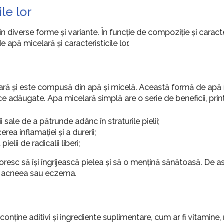
le lor
n diverse forme și variante. În funcție de compoziție și caracte
e apă micelară și caracteristicile lor.
 și este compusă din apă și micelă. Această formă de apă micel
 adăugate. Apa micelară simplă are o serie de beneficii, print
ii sale de a pătrunde adânc în straturile pielii;
erea inflamației și a durerii;
ielii de radicalii liberi;
oresc să își îngrijească pielea și să o mențină sănătoasă. D
 fi acneea sau eczema.
onține aditivi și ingrediente suplimentare, cum ar fi vitamine