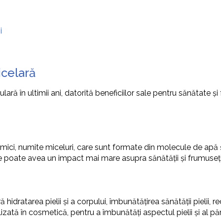
i
icelară
ră în ultimii ani, datorită beneficiilor sale pentru sănătate și 
ici, numite miceluri, care sunt formate din molecule de apă ș
nde poate avea un impact mai mare asupra sănătății și frumuseți
idratarea pielii și a corpului, îmbunătățirea sănătății pielii, red
zată în cosmetică, pentru a îmbunătăți aspectul pielii și al păr