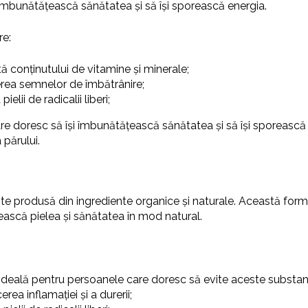
 îmbunătățească sănătatea și să își sporească energia.
re:
ită conținutului de vitamine și minerale;
erea semnelor de îmbătrânire;
ielii de radicalii liberi;
re doresc să își îmbunătățească sănătatea și să își sporeas
 părului.
te produsă din ingrediente organice și naturale. Această for
ijească pielea și sănătatea în mod natural.
nd ideală pentru persoanele care doresc să evite aceste substan
erea inflamației și a durerii;