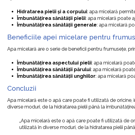
Hidratarea pielii și a corpului
: apa micelară permite
Îmbunătățirea sănătății pielii
: apa micelară poate aj
Îmbunătățirea sănătății generale
: apa micelară poa
Beneficiile apei micelare pentru frumu
Apa micelară are o serie de beneficii pentru frumusețe, pr
Îmbunătățirea aspectului pielii
: apa micelară poate 
Îmbunătățirea sănătății părului
: apa micelară poate
Îmbunătățirea sănătății unghiilor
: apa micelară poa
Concluzii
Apa micelară este o apă care poate fi utilizată de oricine, i
diverse moduri, de la hidratarea pielii până la îmbunătățire
„Apa micelară este o apă care poate fi utilizată de ori
utilizată în diverse moduri, de la hidratarea pielii pân