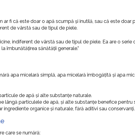
 ar fi că este doar o apă scumpă și inutilă, sau că este doar pe
erent de vârstă sau de tipul de piele.
cine, indiferent de vârstă sau de tipul de piele. Ea are o serie 
ă la îmbunătățirea sănătății generale.”
umără apa micelară simplă, apa micelară îmbogățită și apa mice
particule de apă și alte substanțe naturale.
pe lângă particulele de apă, și alte substanțe benefice pentru 
r ingrediente organice și naturale, fără aditivi sau conservanți.
te
tre care se numără: