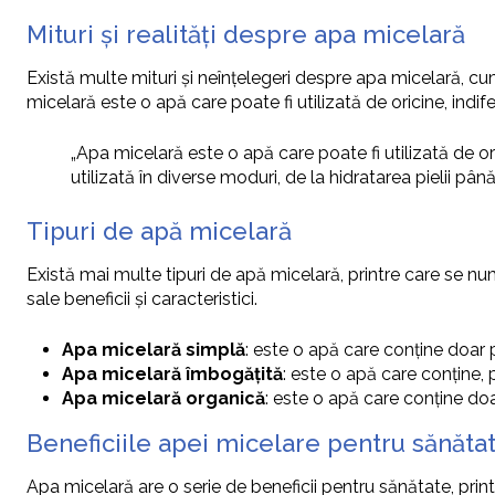
Mituri și realități despre apa micelară
Există multe mituri și neînțelegeri despre apa micelară, cum
micelară este o apă care poate fi utilizată de oricine, indif
„Apa micelară este o apă care poate fi utilizată de ori
utilizată în diverse moduri, de la hidratarea pielii pân
Tipuri de apă micelară
Există mai multe tipuri de apă micelară, printre care se n
sale beneficii și caracteristici.
Apa micelară simplă
: este o apă care conține doar 
Apa micelară îmbogățită
: este o apă care conține, 
Apa micelară organică
: este o apă care conține doa
Beneficiile apei micelare pentru sănăta
Apa micelară are o serie de beneficii pentru sănătate, prin