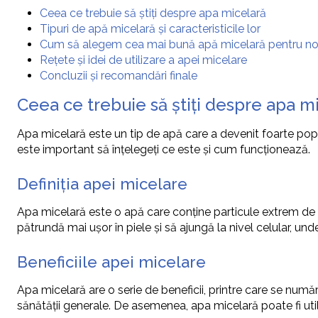
Ceea ce trebuie să știți despre apa micelară
Tipuri de apă micelară și caracteristicile lor
Cum să alegem cea mai bună apă micelară pentru no
Rețete și idei de utilizare a apei micelare
Concluzii și recomandări finale
Ceea ce trebuie să știți despre apa m
Apa micelară este un tip de apă care a devenit foarte popula
este important să înțelegeți ce este și cum funcționează.
Definiția apei micelare
Apa micelară este o apă care conține particule extrem de m
pătrundă mai ușor în piele și să ajungă la nivel celular, u
Beneficiile apei micelare
Apa micelară are o serie de beneficii, printre care se numără h
sănătății generale. De asemenea, apa micelară poate fi utili