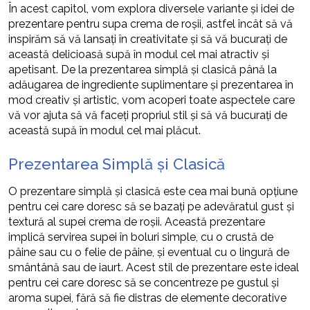
În acest capitol, vom explora diversele variante și idei de
prezentare pentru supa crema de roșii, astfel încât să vă
inspirăm să vă lansați în creativitate și să vă bucurați de
această delicioasă supă în modul cel mai atractiv și
apetisant. De la prezentarea simplă și clasică până la
adăugarea de ingrediente suplimentare și prezentarea în
mod creativ și artistic, vom acoperi toate aspectele care
vă vor ajuta să vă faceți propriul stil și să vă bucurați de
această supă în modul cel mai plăcut.
Prezentarea Simplă și Clasică
O prezentare simplă și clasică este cea mai bună opțiune
pentru cei care doresc să se bazați pe adevăratul gust și
textură al supei crema de roșii. Această prezentare
implică servirea supei în boluri simple, cu o crustă de
pâine sau cu o felie de pâine, și eventual cu o lingură de
smântână sau de iaurt. Acest stil de prezentare este ideal
pentru cei care doresc să se concentreze pe gustul și
aroma supei, fără să fie distras de elemente decorative