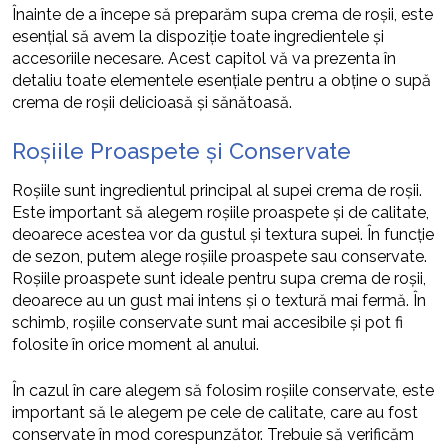
Înainte de a începe să preparăm supa crema de roșii, este
esențial să avem la dispoziție toate ingredientele și
accesoriile necesare. Acest capitol vă va prezenta în
detaliu toate elementele esențiale pentru a obține o supă
crema de roșii delicioasă și sănătoasă.
Roșiile Proaspete și Conservate
Roșiile sunt ingredientul principal al supei crema de roșii.
Este important să alegem roșiile proaspete și de calitate,
deoarece acestea vor da gustul și textura supei. În funcție
de sezon, putem alege roșiile proaspete sau conservate.
Roșiile proaspete sunt ideale pentru supa crema de roșii,
deoarece au un gust mai intens și o textură mai fermă. În
schimb, roșiile conservate sunt mai accesibile și pot fi
folosite în orice moment al anului.
În cazul în care alegem să folosim roșiile conservate, este
important să le alegem pe cele de calitate, care au fost
conservate în mod corespunzător. Trebuie să verificăm