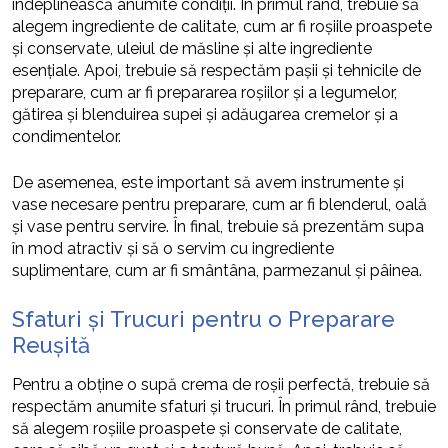
îndeplinească anumite condiții. În primul rând, trebuie să
alegem ingrediente de calitate, cum ar fi roșiile proaspete
și conservate, uleiul de măsline și alte ingrediente
esențiale. Apoi, trebuie să respectăm pașii și tehnicile de
preparare, cum ar fi prepararea roșiilor și a legumelor,
gătirea și blenduirea supei și adăugarea cremelor și a
condimentelor.
De asemenea, este important să avem instrumente și
vase necesare pentru preparare, cum ar fi blenderul, oală
și vase pentru servire. În final, trebuie să prezentăm supa
în mod atractiv și să o servim cu ingrediente
suplimentare, cum ar fi smântâna, parmezanul și pâinea.
Sfaturi și Trucuri pentru o Preparare
Reușită
Pentru a obține o supă crema de roșii perfectă, trebuie să
respectăm anumite sfaturi și trucuri. În primul rând, trebuie
să alegem roșiile proaspete și conservate de calitate,