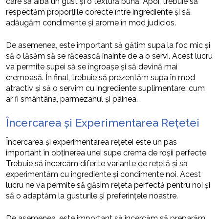
care să aibă un gust și o textură bună. Apoi, trebuie să
respectăm proporțiile corecte între ingrediente și să
adăugăm condimente și arome în mod judicios.
De asemenea, este important să gătim supa la foc mic și
să o lăsăm să se răcească înainte de a o servi. Acest lucru
va permite supei să se îngroașe și să devină mai
cremoasă. În final, trebuie să prezentăm supa în mod
atractiv și să o servim cu ingrediente suplimentare, cum
ar fi smântâna, parmezanul și pâinea.
Încercarea și Experimentarea Rețetei
Încercarea și experimentarea rețetei este un pas
important în obținerea unei supe crema de roșii perfecte.
Trebuie să încercăm diferite variante de rețetă și să
experimentăm cu ingrediente și condimente noi. Acest
lucru ne va permite să găsim rețeta perfectă pentru noi și
să o adaptăm la gusturile și preferințele noastre.
De asemenea, este important să încercăm să preparăm