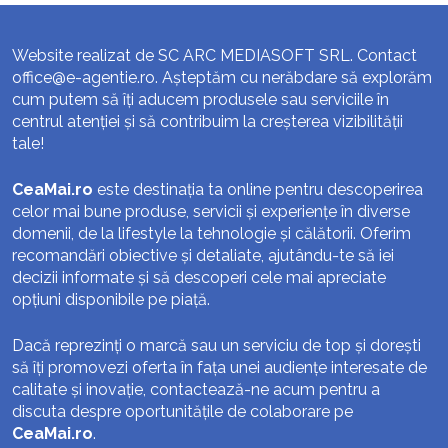
Website realizat de SC ARC MEDIASOFT SRL. Contact
office@e-agentie.ro
. Așteptăm cu nerăbdare să explorăm
cum putem să îți aducem produsele sau serviciile în
centrul atenției și să contribuim la creșterea vizibilității
tale!
CeaMai.ro
este destinația ta online pentru descoperirea
celor mai bune produse, servicii și experiențe în diverse
domenii, de la lifestyle la tehnologie și călătorii. Oferim
recomandări obiective și detaliate, ajutându-te să iei
decizii informate și să descoperi cele mai apreciate
opțiuni disponibile pe piață.
Dacă reprezinți o marcă sau un serviciu de top și dorești
să îți promovezi oferta în fața unei audiențe interesate de
calitate și inovație, contactează-ne acum pentru a
discuta despre oportunitățile de colaborare pe
CeaMai.ro
.