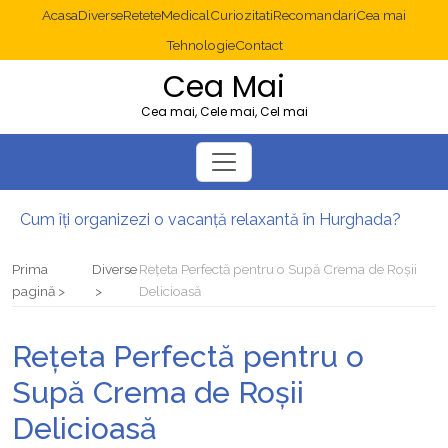
Acasa
Diverse
Retete
Medical
Curiozitati
Recomandari
Cea mai
Tehnologie
Contact
Cea Mai
Cea mai, Cele mai, Cel mai
Cum îți organizezi o vacanță relaxantă în Hurghada?
Operație cancer colon București: ce presupune tratamentul chirurgical
Multisite WordPress și Mastodon: cum gestionezi mai multe site-uri
Prima
Diverse
Rețeta Perfectă pentru o Supă Crema de Roșii
2025: cum eviți canibalizarea cuvintelor cheie între articole SEO
pagină
Delicioasă
Cum îți revii după o serie lungă de bilete pierdute la pariuri sportive
Diverticulita: când este necesară operația?
Rețeta Perfectă pentru o
Supă Crema de Roșii
Delicioasă