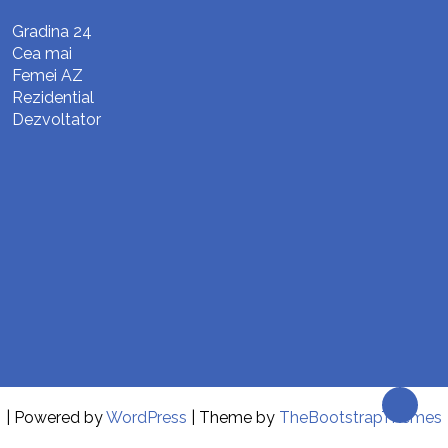
Gradina 24
Cea mai
Femei AZ
Rezidential
Dezvoltator
| Powered by
WordPress
| Theme by
TheBootstrapThemes