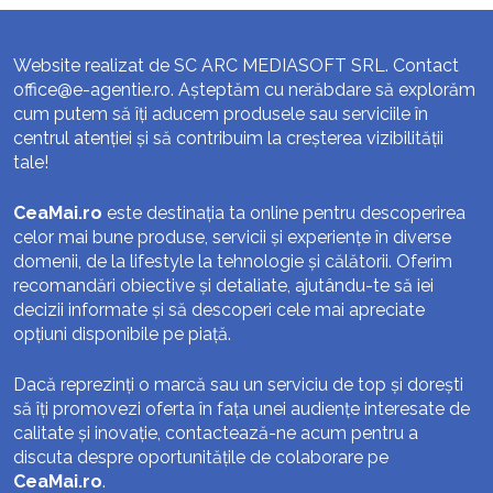
Website realizat de SC ARC MEDIASOFT SRL. Contact
office@e-agentie.ro
. Așteptăm cu nerăbdare să explorăm
cum putem să îți aducem produsele sau serviciile în
centrul atenției și să contribuim la creșterea vizibilității
tale!
CeaMai.ro
este destinația ta online pentru descoperirea
celor mai bune produse, servicii și experiențe în diverse
domenii, de la lifestyle la tehnologie și călătorii. Oferim
recomandări obiective și detaliate, ajutându-te să iei
decizii informate și să descoperi cele mai apreciate
opțiuni disponibile pe piață.
Dacă reprezinți o marcă sau un serviciu de top și dorești
să îți promovezi oferta în fața unei audiențe interesate de
calitate și inovație, contactează-ne acum pentru a
discuta despre oportunitățile de colaborare pe
CeaMai.ro
.