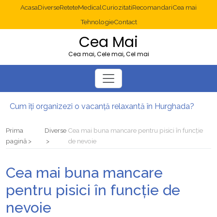
Acasa
Diverse
Retete
Medical
Curiozitati
Recomandari
Cea mai
Tehnologie
Contact
Cea Mai
Cea mai, Cele mai, Cel mai
Cum îți organizezi o vacanță relaxantă în Hurghada?
Operație cancer colon București: ce presupune tratamentul chirurgical
Multisite WordPress și Mastodon: cum gestionezi mai multe site-uri
Prima
Diverse
Cea mai buna mancare pentru pisici în funcție
2025: cum eviți canibalizarea cuvintelor cheie între articole SEO
pagină
de nevoie
Cum îți revii după o serie lungă de bilete pierdute la pariuri sportive
Diverticulita: când este necesară operația?
Cea mai buna mancare
pentru pisici în funcție de
nevoie