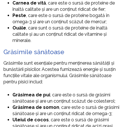
Carnea de vită
, care este o sursă de proteine de
înaltă calitate și are un conținut ridicat de fier;
Peste
, care este o sursă de proteine bogată în
omega-3 și are un conținut scăzut de mercur;
Ouăle
, care sunt o sursă de proteine de înaltă
calitate și au un conținut ridicat de vitamine și
minerale.
Grăsimile sănătoase
Grăsimile sunt esențiale pentru menținerea sănătății și
bunăstării pisicilor. Acestea furnizează energie și susțin
funcțiile vitale ale organismului. Grăsimile sănătoase
pentru pisici includ:
Grăsimea de pui
, care este o sursă de grăsimi
sănătoase și are un conținut scăzut de colesterol;
Grăsimea de somon
, care este o sursă de grăsimi
sănătoase și are un conținut ridicat de omega-3;
Uleiul de cocos
, care este o sursă de grăsimi
sănătoase și are un conținut ridicat de acizi grași