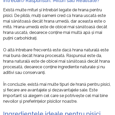
Intrebari/Raspunsuri: Mituri sau Realitate?
Există multe mituri și întrebări legate de hrana pentru
pisici. De pildă, mulți oameni cred că hrana uscată este
mai sănătoasă decât hrana umedă, dar aceasta este o
mită. Hrana umedă este de obicei mai sănătoasă decât
hrana uscată, deoarece conține mai multă apă și mai
puțini carbohidrați.
O altă întrebare frecventă este dacă hrana naturală este
mai bună decât hrana procesată. Răspunsul este da,
hrana naturală este de obicei mai sănătoasă decât hrana
procesată, deoarece conține ingrediente naturale și nu
aditivi sau conservanți.
În concluzie, există mai multe tipuri de hrană pentru pisici,
și fiecare are avantajele și dezavantajele sale. Este
important să alegem cel care se potrivește cel mai bine
nevoilor și preferințelor pisicilor noastre.
Ingredientele ideale pentru pisici