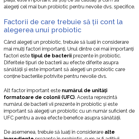
alegeți cel mai bun probiotic pentru nevoile dvs. specifice.
Factorii de care trebuie să ții cont la
alegerea unui probiotic
Când alegeți un probiotic, trebuie să luați în considerare
mai mulți factori importanți. Unul dintre cei mai importanți
factori este
tipul de bacterii
prezente în probiotic.
Diferitele tipuri de bacterii au efecte diferite asupra
sănătății și este important să alegeți un probiotic care
conține bacteriile potrivite pentru nevoile dvs.
Alt factor important este
numărul de unități
formatoare de colonii (UFC)
. Acesta reprezintă
numărul de bacterii vii prezente în probiotic și este
important să alegeți un probiotic cu un număr suficient de
UFC pentru a avea efecte benefice asupra sănătății.
De asemenea, trebuie să luați în considerare
alte
ingrediente
prezente în probiotic, cum ar fi aditivii,