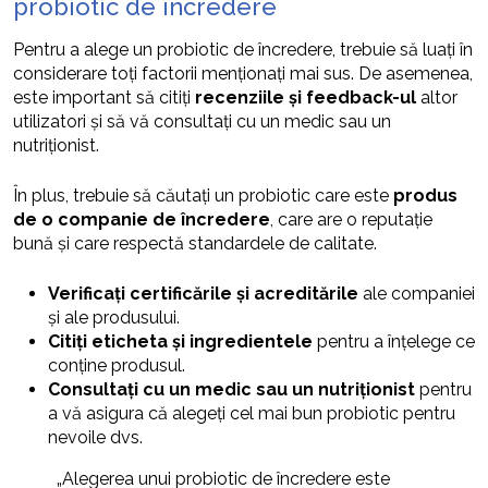
probiotic de încredere
Pentru a alege un probiotic de încredere, trebuie să luați în
considerare toți factorii menționați mai sus. De asemenea,
este important să citiți
recenziile și feedback-ul
altor
utilizatori și să vă consultați cu un medic sau un
nutriționist.
În plus, trebuie să căutați un probiotic care este
produs
de o companie de încredere
, care are o reputație
bună și care respectă standardele de calitate.
Verificați certificările și acreditările
ale companiei
și ale produsului.
Citiți eticheta și ingredientele
pentru a înțelege ce
conține produsul.
Consultați cu un medic sau un nutriționist
pentru
a vă asigura că alegeți cel mai bun probiotic pentru
nevoile dvs.
„Alegerea unui probiotic de încredere este