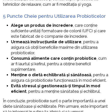
tehnicilor de relaxare, cum ar fi meditația și yoga.
5 Puncte Cheie pentru Utilizarea Probioticelor
Alege un produs de încredere
, care conține
suficiente unități formatoare de colonii (UFC) și care
este fabricat de o companie de încredere.
Urmează instrucțiunile de utilizare
, pentru a
asigura că obții beneficiile maxime din utilizarea
probioticelor.
Consumă alimente care conțin probiotice
, cum
ar fi iaurtul și kefirul, pentru a obține beneficii
suplimentare.
Menține o dietă echilibrată și sănătoasă
, pentru a
asigura că probioticele funcționează în mod eficient.
Evită stresul și gestionează-ți timpul în mod
eficient
, pentru a menține sănătatea și echilibrul.
În concluzie, probioticele sunt o parte importantă a unei
diete sănătoase și echilibrate. Prin urmare, este important
să le integrezi în rutina ta zilnică și să urmezi