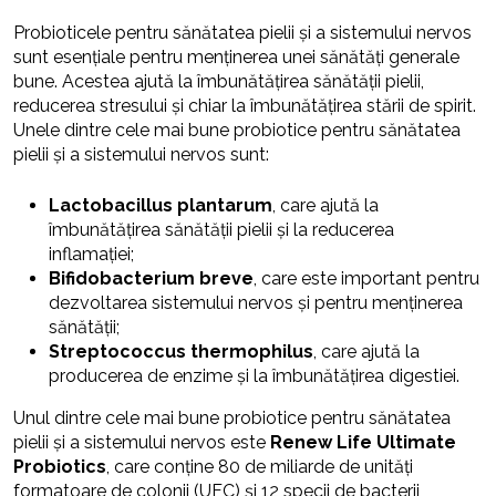
Probioticele pentru sănătatea pielii și a sistemului nervos
sunt esențiale pentru menținerea unei sănătăți generale
bune. Acestea ajută la îmbunătățirea sănătății pielii,
reducerea stresului și chiar la îmbunătățirea stării de spirit.
Unele dintre cele mai bune probiotice pentru sănătatea
pielii și a sistemului nervos sunt:
Lactobacillus plantarum
, care ajută la
îmbunătățirea sănătății pielii și la reducerea
inflamației;
Bifidobacterium breve
, care este important pentru
dezvoltarea sistemului nervos și pentru menținerea
sănătății;
Streptococcus thermophilus
, care ajută la
producerea de enzime și la îmbunătățirea digestiei.
Unul dintre cele mai bune probiotice pentru sănătatea
pielii și a sistemului nervos este
Renew Life Ultimate
Probiotics
, care conține 80 de miliarde de unități
formatoare de colonii (UFC) și 12 specii de bacterii