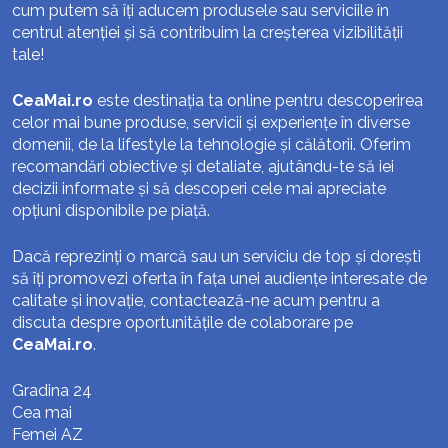
cum putem să îți aducem produsele sau serviciile în
centrul atenției și să contribuim la creșterea vizibilității
tale!
CeaMai.ro
este destinația ta online pentru descoperirea
celor mai bune produse, servicii și experiențe în diverse
domenii, de la lifestyle la tehnologie și călătorii. Oferim
recomandări obiective și detaliate, ajutându-te să iei
decizii informate și să descoperi cele mai apreciate
opțiuni disponibile pe piață.
Dacă reprezinți o marcă sau un serviciu de top și dorești
să îți promovezi oferta în fața unei audiențe interesate de
calitate și inovație, contactează-ne acum pentru a
discuta despre oportunitățile de colaborare pe
CeaMai.ro
.
Gradina 24
Cea mai
Femei AZ