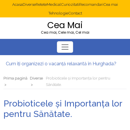
Acasa
Diverse
Retete
Medical
Curiozitati
Recomandari
Cea mai
Tehnologie
Contact
Cea Mai
Cea mai, Cele mai, Cel mai
Cum îți organizezi o vacanță relaxantă în Hurghada?
Operație cancer colon București: ce presupune tratamentul chirurgical
Multisite WordPress și Mastodon: cum gestionezi mai multe site-uri
Prima pagină
Diverse
Probioticele și Importanța lor pentru
2025: cum eviți canibalizarea cuvintelor cheie între articole SEO
Sănătate.
Cum îți revii după o serie lungă de bilete pierdute la pariuri sportive
Diverticulita: când este necesară operația?
Probioticele și Importanța lor
pentru Sănătate.