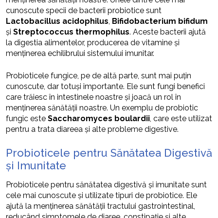
cunoscute specii de bacterii probiotice sunt
Lactobacillus acidophilus
,
Bifidobacterium bifidum
și
Streptococcus thermophilus
. Aceste bacterii ajută
la digestia alimentelor, producerea de vitamine și
menținerea echilibrului sistemului imunitar.
Probioticele fungice, pe de altă parte, sunt mai puțin
cunoscute, dar totuși importante. Ele sunt fungi benefici
care trăiesc în intestinele noastre și joacă un rol în
menținerea sănătății noastre. Un exemplu de probiotic
fungic este
Saccharomyces boulardii
, care este utilizat
pentru a trata diareea și alte probleme digestive.
Probioticele pentru Sănătatea Digestivă
și Imunitate
Probioticele pentru sănătatea digestivă și imunitate sunt
cele mai cunoscute și utilizate tipuri de probiotice. Ele
ajută la menținerea sănătății tractului gastrointestinal,
reducând simptomele de diaree, constipație și alte