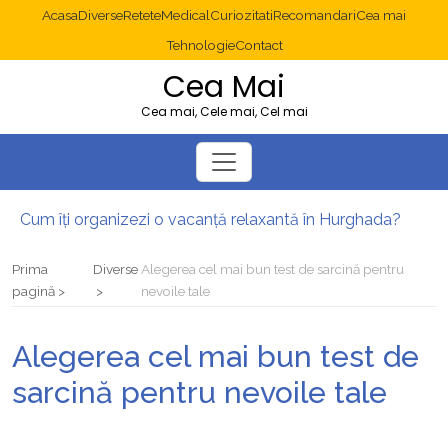
Acasa
Diverse
Retete
Medical
Curiozitati
Recomandari
Cea mai
Tehnologie
Contact
Cea Mai
Cea mai, Cele mai, Cel mai
Cum îți organizezi o vacanță relaxantă în Hurghada?
Operație cancer colon București: ce presupune tratamentul chirurgical
Multisite WordPress și Mastodon: cum gestionezi mai multe site-uri
Prima
Diverse
Alegerea cel mai bun test de sarcină pentru
2025: cum eviți canibalizarea cuvintelor cheie între articole SEO
pagină
nevoile tale
Cum îți revii după o serie lungă de bilete pierdute la pariuri sportive
Diverticulita: când este necesară operația?
Alegerea cel mai bun test de
sarcină pentru nevoile tale