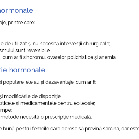
 hormonale
, printre care:
 de utilizat și nu necesită intervenții chirurgicale;
mului sunt reversibile;
e
, cum ar fi sindromul ovarelor polichistice și anemia.
tie hormonale
populare, ele au și dezavantaje, cum ar fi:
și modificările de dispoziție;
bioticele și medicamentele pentru epilepsie;
umpe;
 metode necesită o prescripție medicală.
 bună pentru femeile care doresc să prevină sarcina, dar est