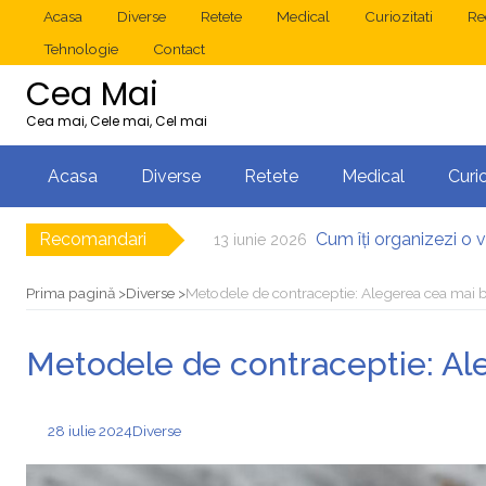
Acasa
Diverse
Retete
Medical
Curiozitati
Re
Tehnologie
Contact
Cea Mai
Cea mai, Cele mai, Cel mai
Acasa
Diverse
Retete
Medical
Curio
Recomandari
Cum îți organizezi o 
13 iunie 2026
Operație cancer colon
10 mai 2026
Multisite WordP
17 decembrie 2025
Prima pagină
Diverse
Metodele de contraceptie: Alegerea cea mai b
2025: cum eviți c
1 decembrie 2025
Cum îți revii după
15 noiembrie 2025
Metodele de contraceptie: Al
Diverticulita: când es
31 iulie 2026
28 iulie 2024
Diverse