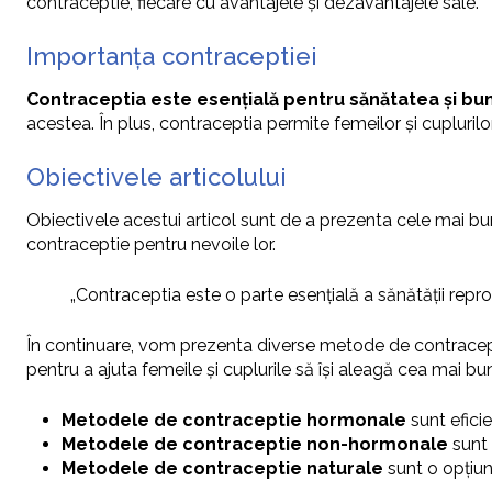
contraceptie, fiecare cu avantajele și dezavantajele sale.
Importanța contraceptiei
Contraceptia este esențială pentru sănătatea și bun
acestea. În plus, contraceptia permite femeilor și cuplurilor s
Obiectivele articolului
Obiectivele acestui articol sunt de a prezenta cele mai bu
contraceptie pentru nevoile lor.
„Contraceptia este o parte esențială a sănătății reprodu
În continuare, vom prezenta diverse metode de contracept
pentru a ajuta femeile și cuplurile să își aleagă cea mai b
Metodele de contraceptie hormonale
sunt efici
Metodele de contraceptie non-hormonale
sunt 
Metodele de contraceptie naturale
sunt o opțiun