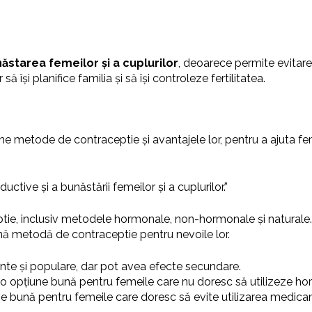
ăstarea femeilor și a cuplurilor
, deoarece permite evitarea
ă își planifice familia și să își controleze fertilitatea.
ne metode de contraceptie și avantajele lor, pentru a ajuta fe
ctive și a bunăstării femeilor și a cuplurilor.”
ie, inclusiv metodele hormonale, non-hormonale și naturale. 
ună metodă de contraceptie pentru nevoile lor.
ente și populare, dar pot avea efecte secundare.
o opțiune bună pentru femeile care nu doresc să utilizeze ho
e bună pentru femeile care doresc să evite utilizarea medica