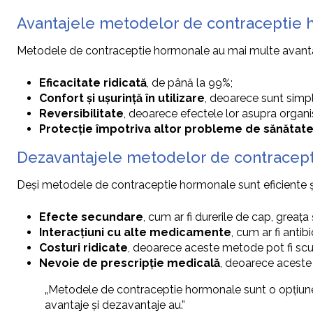
Avantajele metodelor de contraceptie
Metodele de contraceptie hormonale au mai multe avantaje
Eficacitate ridicată
, de până la 99%;
Confort și ușurință în utilizare
, deoarece sunt simple
Reversibilitate
, deoarece efectele lor asupra organis
Protecție împotriva altor probleme de sănătat
Dezavantajele metodelor de contracep
Deși metodele de contraceptie hormonale sunt eficiente și 
Efecte secundare
, cum ar fi durerile de cap, greața 
Interacțiuni cu alte medicamente
, cum ar fi anti
Costuri ridicate
, deoarece aceste metode pot fi sc
Nevoie de prescripție medicală
, deoarece aceste
„Metodele de contraceptie hormonale sunt o opțiune
avantaje și dezavantaje au.”