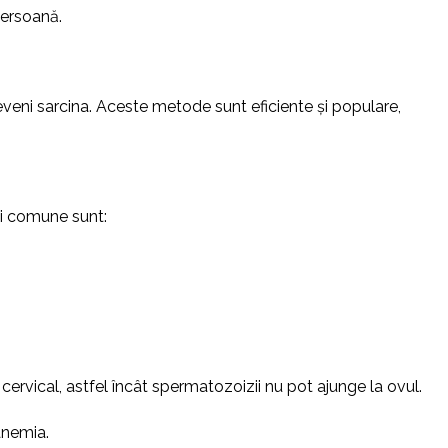
persoană.
eni sarcina. Aceste metode sunt eficiente și populare,
ai comune sunt:
ervical, astfel încât spermatozoizii nu pot ajunge la ovul.
anemia.