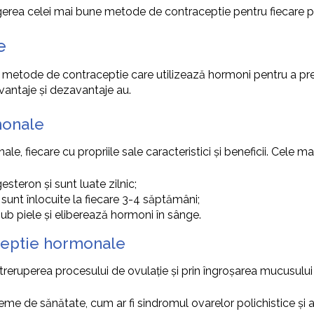
egerea celei mai bune metode de contraceptie pentru fiecare 
e
etode de contraceptie care utilizează hormoni pentru a prev
vantaje și dezavantaje au.
monale
, fiecare cu propriile sale caracteristici și beneficii. Cele m
esteron și sunt luate zilnic;
 sunt înlocuite la fiecare 3-4 săptămâni;
sub piele și eliberează hormoni în sânge.
ceptie hormonale
ruperea procesului de ovulație și prin îngroșarea mucusului c
e de sănătate, cum ar fi sindromul ovarelor polichistice și 