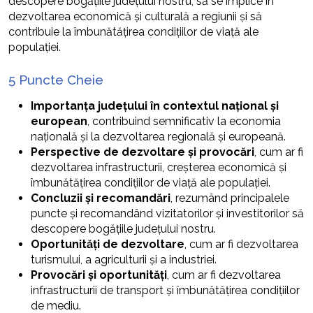
descopere bogățiile județului nostru, să se implice în
dezvoltarea economică și culturală a regiunii și să
contribuie la îmbunătățirea condițiilor de viață ale
populației.
5 Puncte Cheie
Importanța județului în contextul național și
european
, contribuind semnificativ la economia
națională și la dezvoltarea regională și europeană.
Perspective de dezvoltare și provocări
, cum ar fi
dezvoltarea infrastructurii, creșterea economică și
îmbunătățirea condițiilor de viață ale populației.
Concluzii și recomandări
, rezumând principalele
puncte și recomandând vizitatorilor și investitorilor să
descopere bogățiile județului nostru.
Oportunități de dezvoltare
, cum ar fi dezvoltarea
turismului, a agriculturii și a industriei.
Provocări și oportunități
, cum ar fi dezvoltarea
infrastructurii de transport și îmbunătățirea condițiilor
de mediu.