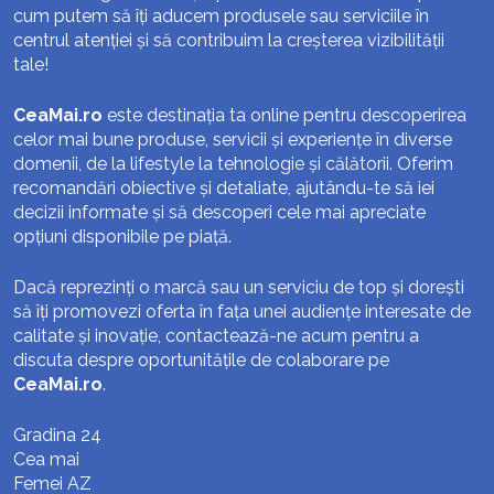
cum putem să îți aducem produsele sau serviciile în
centrul atenției și să contribuim la creșterea vizibilității
tale!
CeaMai.ro
este destinația ta online pentru descoperirea
celor mai bune produse, servicii și experiențe în diverse
domenii, de la lifestyle la tehnologie și călătorii. Oferim
recomandări obiective și detaliate, ajutându-te să iei
decizii informate și să descoperi cele mai apreciate
opțiuni disponibile pe piață.
Dacă reprezinți o marcă sau un serviciu de top și dorești
să îți promovezi oferta în fața unei audiențe interesate de
calitate și inovație, contactează-ne acum pentru a
discuta despre oportunitățile de colaborare pe
CeaMai.ro
.
Gradina 24
Cea mai
Femei AZ