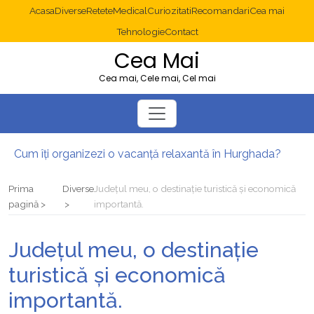
Acasa
Diverse
Retete
Medical
Curiozitati
Recomandari
Cea mai
Tehnologie
Contact
Cea Mai
Cea mai, Cele mai, Cel mai
Cum îți organizezi o vacanță relaxantă în Hurghada?
Operație cancer colon București: ce presupune tratamentul chirurgical
Multisite WordPress și Mastodon: cum gestionezi mai multe site-uri
Prima
Diverse
Județul meu, o destinație turistică și economică
2025: cum eviți canibalizarea cuvintelor cheie între articole SEO
pagină
importantă.
Cum îți revii după o serie lungă de bilete pierdute la pariuri sportive
Diverticulita: când este necesară operația?
Județul meu, o destinație
turistică și economică
importantă.