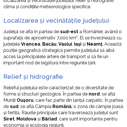
localizarea și vecinătățile județului, relief și hidrografie,
clima și condițiile meteorologice specifice.
Localizarea și vecinătățile județului
Județul se află în partea de
sud-est
a României, având o
suprafață de aproximativ 7.000 km². El se învecinează cu
județele
Vrancea
,
Bacău
,
Vaslui
,
Iași
și
Neamț
. Această
poziție geografică strategică permite județului să aibă
acces la principalele artere de transport și să fie un
important nod de legătură între regiunile țării.
Relief și hidrografie
Relieful județului este caracterizat de o diversitate de
forme și structuri geologice. În partea de
nord
, se află
Munții
Oușoru
, care fac parte din lanțul carpatic. În partea
de
sud
, se află Câmpia
Română
, o zonă de câmpie joasă
și fertilă. Râurile principale care traversează județul sunt
Siret
,
Moldova
și
Bârlad
, care sunt importante pentru
economia și ecologia regiunii.