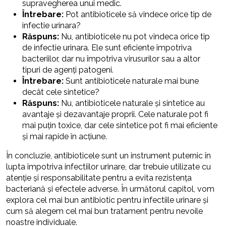
supravegherea unui medic.
Întrebare:
Pot antibioticele să vindece orice tip de
infectie urinara?
Răspuns:
Nu, antibioticele nu pot vindeca orice tip
de infectie urinara. Ele sunt eficiente împotriva
bacteriilor, dar nu împotriva virusurilor sau a altor
tipuri de agenți patogeni.
Întrebare:
Sunt antibioticele naturale mai bune
decât cele sintetice?
Răspuns:
Nu, antibioticele naturale și sintetice au
avantaje și dezavantaje proprii. Cele naturale pot fi
mai puțin toxice, dar cele sintetice pot fi mai eficiente
și mai rapide în acțiune.
În concluzie, antibioticele sunt un instrument puternic în
lupta împotriva infectiilor urinare, dar trebuie utilizate cu
atenție și responsabilitate pentru a evita rezistența
bacteriană și efectele adverse. În următorul capitol, vom
explora cel mai bun antibiotic pentru infectiile urinare și
cum să alegem cel mai bun tratament pentru nevoile
noastre individuale.