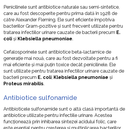
Penicilinele sunt antibiotice naturale sau semi-sintetice,
care au fost descoperite pentru prima dată în 1928 de
către Alexander Fleming. Ele sunt eficiente împotriva
bacteriilor Gram-pozitive și sunt frecvent utilizate pentru
tratarea infectiilor urinare cauzate de bacterii precum
E.
coli
și
Klebsiella pneumoniae
.
Cefalosporinele sunt antibiotice beta-lactamice de
generație mai nouă, care au fost dezvoltate pentru a fi
mai eficiente și mai puțin toxice decât penicilinele. Ele
sunt utilizate pentru tratarea infectiilor urinare cauzate de
bacterii precum
E. coli
,
Klebsiella pneumoniae
și
Proteus mirabilis
.
Antibiotice sulfonamide
Antibioticele sulfonamide sunt o altă clasă importantă de
antibiotice utilizate pentru infectiile urinare. Acestea
funcționează prin inhibarea sintezei acidului folic, care
este esențial pentru creșterea și multiplicarea bacteriilor.