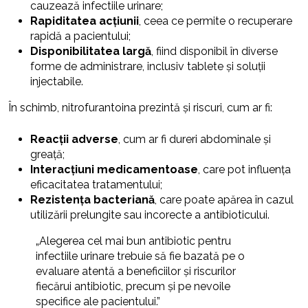
cauzează infectiile urinare;
Rapiditatea acțiunii
, ceea ce permite o recuperare
rapidă a pacientului;
Disponibilitatea largă
, fiind disponibil în diverse
forme de administrare, inclusiv tablete și soluții
injectabile.
În schimb, nitrofurantoina prezintă și riscuri, cum ar fi:
Reacții adverse
, cum ar fi dureri abdominale și
greață;
Interacțiuni medicamentoase
, care pot influența
eficacitatea tratamentului;
Rezistența bacteriană
, care poate apărea în cazul
utilizării prelungite sau incorecte a antibioticului.
„Alegerea cel mai bun antibiotic pentru
infectiile urinare trebuie să fie bazată pe o
evaluare atentă a beneficiilor și riscurilor
fiecărui antibiotic, precum și pe nevoile
specifice ale pacientului.”