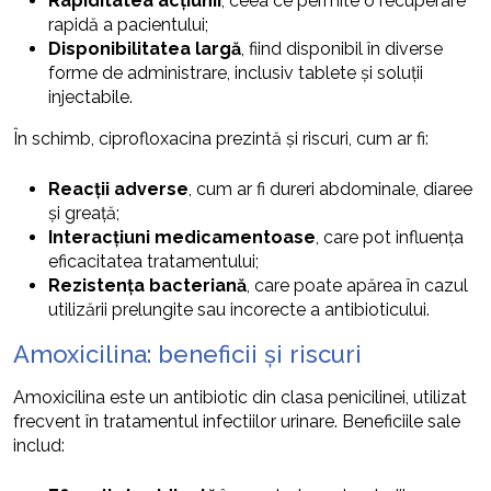
Rapiditatea acțiunii
, ceea ce permite o recuperare
rapidă a pacientului;
Disponibilitatea largă
, fiind disponibil în diverse
forme de administrare, inclusiv tablete și soluții
injectabile.
În schimb, ciprofloxacina prezintă și riscuri, cum ar fi:
Reacții adverse
, cum ar fi dureri abdominale, diaree
și greață;
Interacțiuni medicamentoase
, care pot influența
eficacitatea tratamentului;
Rezistența bacteriană
, care poate apărea în cazul
utilizării prelungite sau incorecte a antibioticului.
Amoxicilina: beneficii și riscuri
Amoxicilina este un antibiotic din clasa penicilinei, utilizat
frecvent în tratamentul infectiilor urinare. Beneficiile sale
includ: