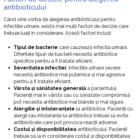
antibioticului
Când vine vorba de alegerea antibioticului pentru
infectiile urinare, există mai mulți factori de decizie care
trebuie luați în considerare. Acești factori includ:
Tipul de bacterie
care cauzează infectia urinară.
Diferitele tipuri de bacterii necesită antibiotice
specifice pentru a fi tratate eficient.
Severitatea infectiei
. Infectiile urinare severe
necesită antibiotice mai puternice și mai agresive
pentru a fi tratate eficient.
Vârsta și sănătatea generală
a pacientului.
Pacienții mai în vârstă sau cu sănătate compromisă
pot necesita antibiotice mai blânde și mai sigure.
Alergiile și intoleranțele
la antibiotice. Pacienții cu
alergii sau intoleranțe la antibiotice trebuie să evite
antibioticele care pot provoca reacții adverse.
Costul și disponibilitatea
antibioticului. Pacienții
trebuie să ia în considerare costul și disponibilitatea