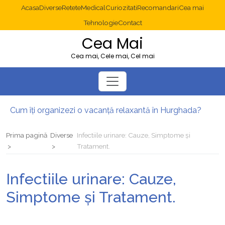
Acasa
Diverse
Retete
Medical
Curiozitati
Recomandari
Cea mai
Tehnologie
Contact
Cea Mai
Cea mai, Cele mai, Cel mai
Cum îți organizezi o vacanță relaxantă în Hurghada?
Operație cancer colon București: ce presupune tratamentul chirurgical
Multisite WordPress și Mastodon: cum gestionezi mai multe site-uri
Prima pagină
Diverse
Infectiile urinare: Cauze, Simptome și
2025: cum eviți canibalizarea cuvintelor cheie între articole SEO
Tratament.
Cum îți revii după o serie lungă de bilete pierdute la pariuri sportive
Diverticulita: când este necesară operația?
Infectiile urinare: Cauze,
Simptome și Tratament.