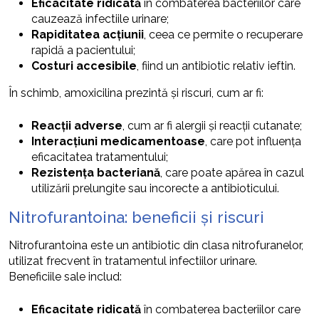
Eficacitate ridicată
în combaterea bacteriilor care
cauzează infectiile urinare;
Rapiditatea acțiunii
, ceea ce permite o recuperare
rapidă a pacientului;
Costuri accesibile
, fiind un antibiotic relativ ieftin.
În schimb, amoxicilina prezintă și riscuri, cum ar fi:
Reacții adverse
, cum ar fi alergii și reacții cutanate;
Interacțiuni medicamentoase
, care pot influența
eficacitatea tratamentului;
Rezistența bacteriană
, care poate apărea în cazul
utilizării prelungite sau incorecte a antibioticului.
Nitrofurantoina: beneficii și riscuri
Nitrofurantoina este un antibiotic din clasa nitrofuranelor,
utilizat frecvent în tratamentul infectiilor urinare.
Beneficiile sale includ:
Eficacitate ridicată
în combaterea bacteriilor care