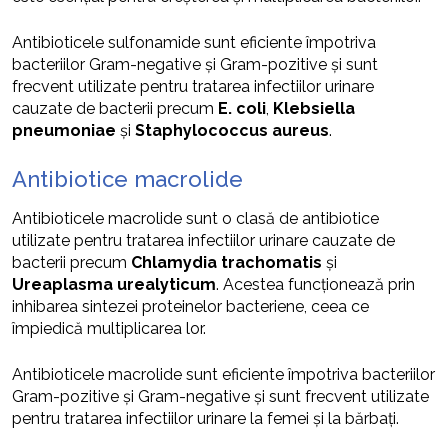
Antibioticele sulfonamide sunt eficiente împotriva
bacteriilor Gram-negative și Gram-pozitive și sunt
frecvent utilizate pentru tratarea infectiilor urinare
cauzate de bacterii precum
E. coli
,
Klebsiella
pneumoniae
și
Staphylococcus aureus
.
Antibiotice macrolide
Antibioticele macrolide sunt o clasă de antibiotice
utilizate pentru tratarea infectiilor urinare cauzate de
bacterii precum
Chlamydia trachomatis
și
Ureaplasma urealyticum
. Acestea funcționează prin
inhibarea sintezei proteinelor bacteriene, ceea ce
împiedică multiplicarea lor.
Antibioticele macrolide sunt eficiente împotriva bacteriilor
Gram-pozitive și Gram-negative și sunt frecvent utilizate
pentru tratarea infectiilor urinare la femei și la bărbați.