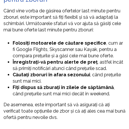
Când vine vorba de găsirea ofertelor last minute pentru
zboruri, este important să fiți flexibil și să vă adaptați la
schimbări. Următoarele sfaturi vă vor ajuta să găsiți cele
mai bune oferte last minute pentru zboruri:
Folosiți motoarele de căutare specifice
, cum ar
fi Google Flights, Skyscanner sau Kayak, pentru a
compara prețurile și a găsi cele mai bune oferte.
Înregistrați-vă pentru alerte de preț
, astfel încât
să primiți notificări atunci când prețurile scad.
Căutați zboruri în afara sezonului
, când prețurile
sunt mai mici.
Fiți dispus să zburați în zilele de săptămână
,
când prețurile sunt mai mici decât în weekend.
De asemenea, este important să vă asigurați că ați
verificat toate opțiunile de zbor și că ați ales cea mai bună
ofertă pentru nevoile dvs.