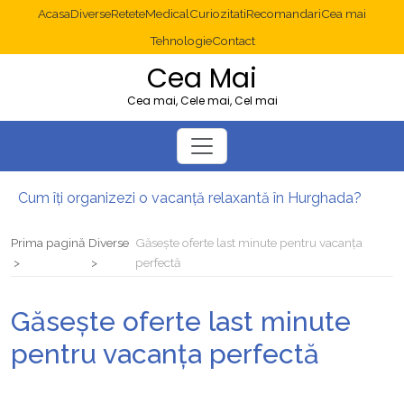
Acasa
Diverse
Retete
Medical
Curiozitati
Recomandari
Cea mai
Tehnologie
Contact
Cea Mai
Cea mai, Cele mai, Cel mai
Cum îți organizezi o vacanță relaxantă în Hurghada?
Operație cancer colon București: ce presupune tratamentul chirurgical
Multisite WordPress și Mastodon: cum gestionezi mai multe site-uri
Prima pagină
Diverse
Găsește oferte last minute pentru vacanța
2025: cum eviți canibalizarea cuvintelor cheie între articole SEO
perfectă
Cum îți revii după o serie lungă de bilete pierdute la pariuri sportive
Diverticulita: când este necesară operația?
Găsește oferte last minute
pentru vacanța perfectă