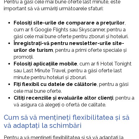
Pentru a găsi cele mai bune oferte last minute, este
important să vă urmăriți următoarele sfaturi:
Folosiți site-urile de comparare a prețurilor
,
cum ar fi Google Flights sau Skyscanner, pentru a
găsi cele mai bune oferte pentru zboruri și hoteluri.
Înregistrați-vă pentru newsletter-urile site-
urilor de turism
, pentru a primi oferte speciale și
promoții.
Folosiți aplicațiile mobile
, cum ar fi Hotel Tonight
sau Last Minute Travel, pentru a găsi oferte last
minute pentru hoteluri și zboruri.
Fiți flexibil cu datele de călătorie
, pentru a găsi
cele mai bune oferte.
Citiți recenziile și evaluările altor clienți
, pentru a
vă asigura că alegeți o ofertă de calitate.
Cum să vă mențineți flexibilitatea și să
vă adaptați la schimbări
Pentru a vă mențineți flexibilitatea și să vă adaptați la