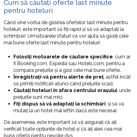
Cum să căutați oferte last minute
pentru hoteluri
Când vine vorba de găsirea ofertelor last minute pentru
hoteluri, este important să fiți rapid și să vă adaptați la
schimbări. Următoarele sfaturi vă vor ajuta să găsiți cele
mai bune oferte last minute pentru hoteluri:
Folosiți motoarele de căutare specifice
, cum ar
fi Booking.com, Expedia sau Hotels.com, pentru a
compara prețurile și a găsi cele mai bune oferte.
Înregistrați-vă pentru alerte de preț
, astfel încât
să primiți notificări atunci când prețurile scad.
Căutați hoteluri în afara centrului orașului
, unde
prețurile sunt mai mici.
Fiți dispus să vă adaptați la schimbări
, și să vă
mutați la un hotel mai ieftin dacă este necesar.
De asemenea, este important să vă asigurați că ați
verificat toate opțiunile de hotel și că ați ales cea mai
bună ofertă pentru nevoile dvs.