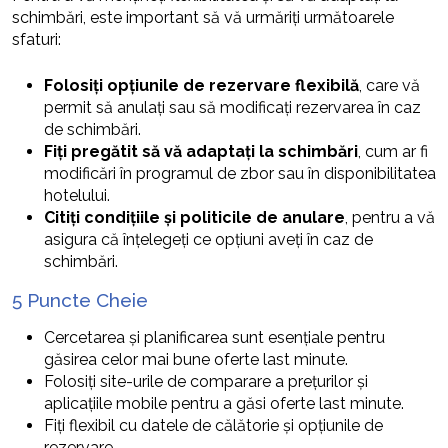
schimbări, este important să vă urmăriți următoarele
sfaturi:
Folosiți opțiunile de rezervare flexibilă
, care vă
permit să anulați sau să modificați rezervarea în caz
de schimbări.
Fiți pregătit să vă adaptați la schimbări
, cum ar fi
modificări în programul de zbor sau în disponibilitatea
hotelului.
Citiți condițiile și politicile de anulare
, pentru a vă
asigura că înțelegeți ce opțiuni aveți în caz de
schimbări.
5 Puncte Cheie
Cercetarea și planificarea sunt esențiale pentru
găsirea celor mai bune oferte last minute.
Folosiți site-urile de comparare a prețurilor și
aplicațiile mobile pentru a găsi oferte last minute.
Fiți flexibil cu datele de călătorie și opțiunile de
rezervare.