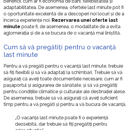
beneficii, cum ar fi economia de bani, flexibilitatea și
adaptabilitatea. De asemenea, ofertele last minute pot fi
o oportunitate excelentă de a descoperi noi locuri și de a
încerca experiențe noi.
Rezervarea unei oferte last
minute
poate fi, de asemenea, o modalitate de a evita
aglomerația și de a se bucura de o vacanță mai liniștită.
Cum să vă pregătiți pentru o vacanță
last minute
Pentru a vă pregăti pentru o vacanță last minute, trebuie
să fiți flexibili și să vă adaptați la schimbări. Trebuie să vă
asigurați că aveți toate documentele necesare, cum ar fi
pașaportul și asigurarea de sănătate, și să vă pregătiți
pentru condițiile climatice și culturale ale destinației alese.
De asemenea, trebuie să vă asigurați că aveți suficient
timp pentru a vă pregăti și pentru a vă bucura de vacanță.
„O vacanță last minute poate fi o experiență
deosebită, dar trebuie să fiți pregătiți pentru