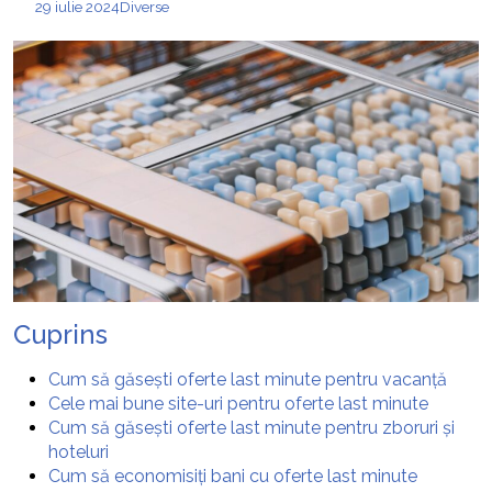
29 iulie 2024
Diverse
Cuprins
Cum să găsești oferte last minute pentru vacanță
Cele mai bune site-uri pentru oferte last minute
Cum să găsești oferte last minute pentru zboruri și
hoteluri
Cum să economisiți bani cu oferte last minute