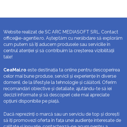
Website realizat de SC ARC MEDIASOFT SRL. Contact
office@e-agentie.ro
. Așteptăm cu nerăbdare să explorăm
cum putem să îți aducem produsele sau serviciile în
centrul atenției și să contribuim la creșterea vizibilității
tale!
CeaMai.ro
este destinația ta online pentru descoperirea
celor mai bune produse, servicii și experiențe în diverse
domenii, de la lifestyle la tehnologie și călătorii. Oferim
recomandări obiective și detaliate, ajutându-te să iei
decizii informate și să descoperi cele mai apreciate
opțiuni disponibile pe piață.
Dacă reprezinți o marcă sau un serviciu de top și dorești
să îți promovezi oferta în fața unei audiențe interesate de
calitate și inovație, contactează-ne acum pentru a