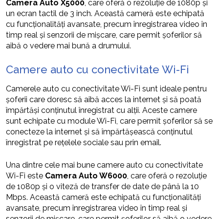
Camera Auto X5000
, care oferă o rezoluție de 1080p și
un ecran tactil de 3 inch. Această cameră este echipată
cu funcționalități avansate, precum înregistrarea video în
timp real și senzorii de mișcare, care permit șoferilor să
aibă o vedere mai bună a drumului.
Camere auto cu conectivitate Wi-Fi
Camerele auto cu conectivitate Wi-Fi sunt ideale pentru
șoferii care doresc să aibă acces la internet și să poată
împărtăși conținutul înregistrat cu alții. Aceste camere
sunt echipate cu module Wi-Fi, care permit șoferilor să se
conecteze la internet și să împărtășească conținutul
înregistrat pe rețelele sociale sau prin email.
Una dintre cele mai bune camere auto cu conectivitate
Wi-Fi este
Camera Auto W6000
, care oferă o rezoluție
de 1080p și o viteză de transfer de date de până la 10
Mbps. Această cameră este echipată cu funcționalități
avansate, precum înregistrarea video în timp real și
senzorii de mișcare, care permit șoferilor să aibă o vedere