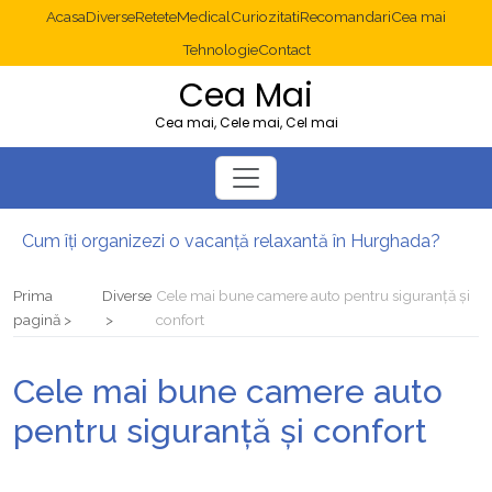
Acasa
Diverse
Retete
Medical
Curiozitati
Recomandari
Cea mai
Tehnologie
Contact
Cea Mai
Cea mai, Cele mai, Cel mai
Cum îți organizezi o vacanță relaxantă în Hurghada?
Operație cancer colon București: ce presupune tratamentul chirurgical
Multisite WordPress și Mastodon: cum gestionezi mai multe site-uri
Prima
Diverse
Cele mai bune camere auto pentru siguranță și
2025: cum eviți canibalizarea cuvintelor cheie între articole SEO
pagină
confort
Cum îți revii după o serie lungă de bilete pierdute la pariuri sportive
Diverticulita: când este necesară operația?
Cele mai bune camere auto
pentru siguranță și confort