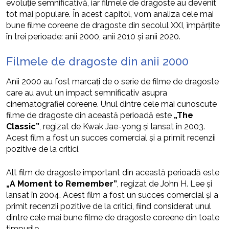
evoluție semnificativă, iar filmele de dragoste au devenit
tot mai populare. În acest capitol, vom analiza cele mai
bune filme coreene de dragoste din secolul XXI, împărțite
în trei perioade: anii 2000, anii 2010 și anii 2020.
Filmele de dragoste din anii 2000
Anii 2000 au fost marcați de o serie de filme de dragoste
care au avut un impact semnificativ asupra
cinematografiei coreene. Unul dintre cele mai cunoscute
filme de dragoste din această perioadă este
„The
Classic”
, regizat de Kwak Jae-yong și lansat în 2003.
Acest film a fost un succes comercial și a primit recenzii
pozitive de la critici.
Alt film de dragoste important din această perioadă este
„A Moment to Remember”
, regizat de John H. Lee și
lansat în 2004. Acest film a fost un succes comercial și a
primit recenzii pozitive de la critici, fiind considerat unul
dintre cele mai bune filme de dragoste coreene din toate
timpurile.