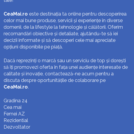
tale!
CeaMai.ro
este destinația ta online pentru descoperirea
celor mai bune produse, servicii și experiențe în diverse
domenii, de la lifestyle la tehnologie și călătorii. Oferim
recomandări obiective și detaliate, ajutându-te să iei
decizii informate și să descoperi cele mai apreciate
opțiuni disponibile pe piață.
Dacă reprezinți o marcă sau un serviciu de top și dorești
să îți promovezi oferta în fața unei audiențe interesate de
calitate și inovație, contactează-ne acum pentru a
discuta despre oportunitățile de colaborare pe
CeaMai.ro
.
Gradina 24
Cea mai
Femei AZ
Rezidential
Dezvoltator