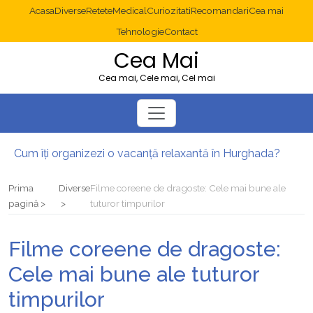
Acasa
Diverse
Retete
Medical
Curiozitati
Recomandari
Cea mai
Tehnologie
Contact
Cea Mai
Cea mai, Cele mai, Cel mai
Cum îți organizezi o vacanță relaxantă în Hurghada?
Operație cancer colon București: ce presupune tratamentul chirurgical
Multisite WordPress și Mastodon: cum gestionezi mai multe site-uri
Prima
Diverse
Filme coreene de dragoste: Cele mai bune ale
2025: cum eviți canibalizarea cuvintelor cheie între articole SEO
pagină
tuturor timpurilor
Cum îți revii după o serie lungă de bilete pierdute la pariuri sportive
Diverticulita: când este necesară operația?
Filme coreene de dragoste:
Cele mai bune ale tuturor
timpurilor