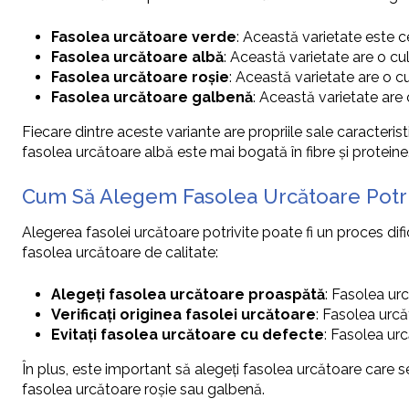
Fasolea urcătoare verde
: Această varietate este c
Fasolea urcătoare albă
: Această varietate are o c
Fasolea urcătoare roșie
: Această varietate are o c
Fasolea urcătoare galbenă
: Această varietate are
Fiecare dintre aceste variante are propriile sale caracterist
fasolea urcătoare albă este mai bogată în fibre și proteine
Cum Să Alegem Fasolea Urcătoare Potri
Alegerea fasolei urcătoare potrivite poate fi un proces difi
fasolea urcătoare de calitate:
Alegeți fasolea urcătoare proaspătă
: Fasolea ur
Verificați originea fasolei urcătoare
: Fasolea urcă
Evitați fasolea urcătoare cu defecte
: Fasolea urc
În plus, este important să alegeți fasolea urcătoare care se
fasolea urcătoare roșie sau galbenă.