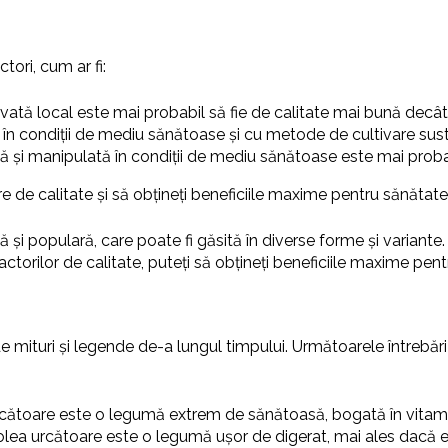
tori, cum ar fi:
ivată local este mai probabil să fie de calitate mai bună decâ
 în condiții de mediu sănătoase și cu metode de cultivare sust
ă și manipulată în condiții de mediu sănătoase este mai probab
re de calitate și să obțineți beneficiile maxime pentru sănătate 
și populară, care poate fi găsită în diverse forme și variante.
 factorilor de calitate, puteți să obțineți beneficiile maxime pent
mituri și legende de-a lungul timpului. Următoarele întrebări 
cătoare este o legumă extrem de sănătoasă, bogată în vitamine
lea urcătoare este o legumă ușor de digerat, mai ales dacă e