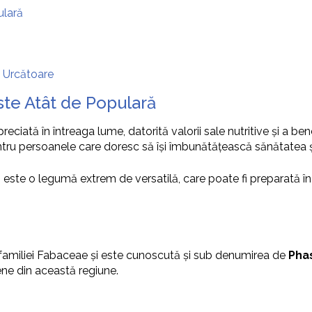
ulară
 Urcătoare
ste Atât de Populară
iată în întreaga lume, datorită valorii sale nutritive și a ben
entru persoanele care doresc să își îmbunătățească sănătatea ș
ă este o legumă extrem de versatilă, care poate fi preparată î
familiei Fabaceae și este cunoscută și sub denumirea de
Pha
gene din această regiune.