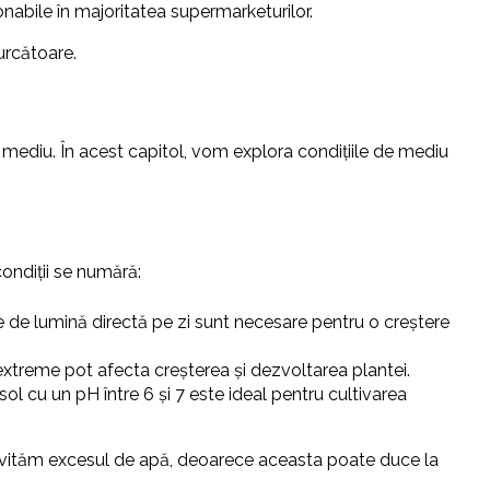
onabile în majoritatea supermarketurilor.
 urcătoare.
u mediu. În acest capitol, vom explora condițiile de mediu
ondiții se numără:
e de lumină directă pe zi sunt necesare pentru o creștere
 extreme pot afecta creșterea și dezvoltarea plantei.
ol cu un pH între 6 și 7 este ideal pentru cultivarea
ă evităm excesul de apă, deoarece aceasta poate duce la