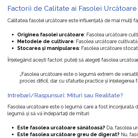
Factorii de Calitate ai Fasolei Urcătoare
Calitatea fasolei urcătoare este influențată de mai mulți fac
Originea fasolei urcătoare
: Fasolea urcătoare cult
Metodele de cultivare
: Fasolea urcătoare cultivată
Stocarea și manipularea
: Fasolea urcătoare stocat
Înțelegând acești factori, puteți să alegeți fasolea urcătoa
„Fasolea urcătoare este o legumă extrem de versatilă 
proces dificil, dar cu sfaturile practice și înțelegerea
Intrebari/Raspunsuri: Mituri sau Realitate?
Fasolea urcătoare este o legumă care a fost înconjurată de 
legumă și să vă îndepărtați de mituri:
Este fasolea urcătoare sănătoasă?
Da, fasolea ur
Este fasolea urcătoare greu de digerat?
Nu, faso