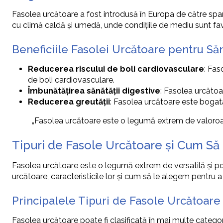
Fasolea urcătoare a fost introdusă în Europa de către spanio
cu climă caldă și umedă, unde condițiile de mediu sunt favor
Beneficiile Fasolei Urcătoare pentru Să
Reducerea riscului de boli cardiovasculare
: Fas
de boli cardiovasculare.
Îmbunătățirea sănătății digestive
: Fasolea urcătoa
Reducerea greutății
: Fasolea urcătoare este bogată
„Fasolea urcătoare este o legumă extrem de valoroasă p
Tipuri de Fasole Urcătoare și Cum S
Fasolea urcătoare este o legumă extrem de versatilă și popu
urcătoare, caracteristicile lor și cum să le alegem pentru 
Principalele Tipuri de Fasole Urcătoare
Fasolea urcătoare poate fi clasificată în mai multe categori