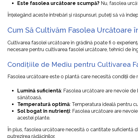
Este fasolea urcătoare scumpă?
Nu, fasolea urcăt
Înțelegând aceste întrebări și răspunsuri, puteți să vă îndep
Cum Să Cultivăm Fasolea Urcătoare î
Cultivarea fasolei urcătoare în grădină poate fi o experien
necesare pentru cultivarea fasolei urcătoare, tehnici de îngr
Condițiile de Mediu pentru Cultivarea F
Fasolea urcătoare este o plantă care necesită condiții de 
Lumină suficientă
: Fasolea urcătoare are nevoie de 
sănătoasă.
Temperatură optimă
: Temperatura ideală pentru cul
Sol bogat în nutrienți
: Fasolea urcătoare are nevoie 
acestei plante.
În plus, fasolea urcătoare necesită o cantitate suficient
putrezirea rădăcinilor.