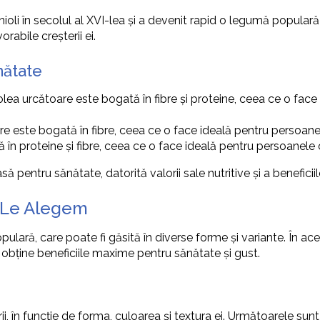
li în secolul al XVI-lea și a devenit rapid o legumă populară în
abile creșterii ei.
nătate
olea urcătoare este bogată în fibre și proteine, ceea ce o face
re este bogată în fibre, ceea ce o face ideală pentru persoan
 în proteine și fibre, ceea ce o face ideală pentru persoanele 
entru sănătate, datorită valorii sale nutritive și a beneficiil
ă Le Alegem
lară, care poate fi găsită în diverse forme și variante. În ace
a obține beneficiile maxime pentru sănătate și gust.
i, în funcție de forma, culoarea și textura ei. Următoarele sunt 