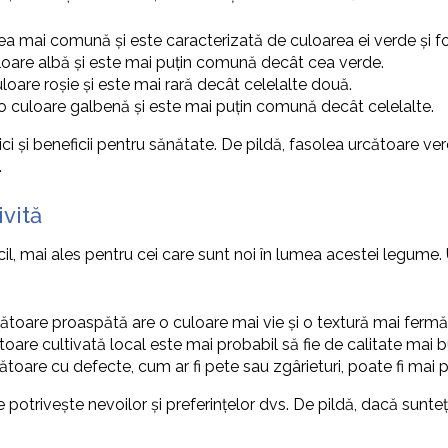
ea mai comună și este caracterizată de culoarea ei verde și fo
uloare albă și este mai puțin comună decât cea verde.
uloare roșie și este mai rară decât celelalte două.
 o culoare galbenă și este mai puțin comună decât celelalte.
ici și beneficii pentru sănătate. De pildă, fasolea urcătoare ve
.
vită
cil, mai ales pentru cei care sunt noi în lumea acestei legume.
cătoare proaspătă are o culoare mai vie și o textură mai ferm
toare cultivată local este mai probabil să fie de calitate mai
ătoare cu defecte, cum ar fi pete sau zgârieturi, poate fi mai 
 potrivește nevoilor și preferințelor dvs. De pildă, dacă sunte