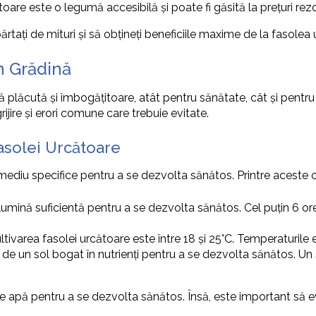
oare este o legumă accesibilă și poate fi găsită la prețuri rez
ărtați de mituri și să obțineți beneficiile maxime de la fasolea
n Grădină
ță plăcută și îmbogățitoare, atât pentru sănătate, cât și pentr
ijire și erori comune care trebuie evitate.
asolei Urcătoare
mediu specifice pentru a se dezvolta sănătos. Printre aceste c
lumină suficientă pentru a se dezvolta sănătos. Cel puțin 6 or
tivarea fasolei urcătoare este între 18 și 25°C. Temperaturile
de un sol bogat în nutrienți pentru a se dezvolta sănătos. Un s
ă de apă pentru a se dezvolta sănătos. Însă, este important s