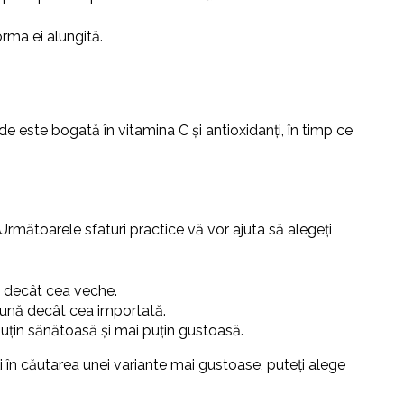
rma ei alungită.
rde este bogată în vitamina C și antioxidanți, în timp ce
 Următoarele sfaturi practice vă vor ajuta să alegeți
ă decât cea veche.
 bună decât cea importată.
puțin sănătoasă și mai puțin gustoasă.
ți în căutarea unei variante mai gustoase, puteți alege