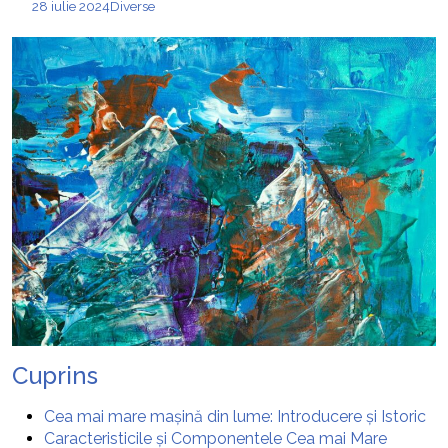
28 iulie 2024
Diverse
Cuprins
Cea mai mare mașină din lume: Introducere și Istoric
Caracteristicile și Componentele Cea mai Mare