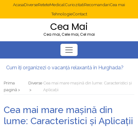
Acasa
Diverse
Retete
Medical
Curiozitati
Recomandari
Cea mai
Tehnologie
Contact
Cea Mai
Cea mai, Cele mai, Cel mai
Cum îți organizezi o vacanță relaxantă în Hurghada?
Operație cancer colon București: ce presupune tratamentul chirurgical
Multisite WordPress și Mastodon: cum gestionezi mai multe site-uri
Prima
Diverse
Cea mai mare mașină din lume: Caracteristici și
2025: cum eviți canibalizarea cuvintelor cheie între articole SEO
pagină
Aplicații
Cum îți revii după o serie lungă de bilete pierdute la pariuri sportive
Diverticulita: când este necesară operația?
Cea mai mare mașină din
lume: Caracteristici și Aplicații