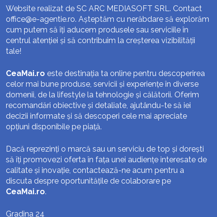
Website realizat de SC ARC MEDIASOFT SRL. Contact
office@e-agentie.ro
. Așteptăm cu nerăbdare să explorăm
cum putem să îți aducem produsele sau serviciile în
centrul atenției și să contribuim la creșterea vizibilității
tale!
CeaMai.ro
este destinația ta online pentru descoperirea
celor mai bune produse, servicii și experiențe în diverse
domenii, de la lifestyle la tehnologie și călătorii. Oferim
recomandări obiective și detaliate, ajutându-te să iei
decizii informate și să descoperi cele mai apreciate
opțiuni disponibile pe piață.
Dacă reprezinți o marcă sau un serviciu de top și dorești
să îți promovezi oferta în fața unei audiențe interesate de
calitate și inovație, contactează-ne acum pentru a
discuta despre oportunitățile de colaborare pe
CeaMai.ro
.
Gradina 24