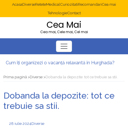
Acasa
Diverse
Retete
Medical
Curiozitati
Recomandari
Cea mai
Tehnologie
Contact
Cea Mai
Cea mai, Cele mai, Cel mai
Cum îți organizezi o vacanță relaxantă în Hurghada?
Operație cancer colon București: ce presupune tratamentul chirurgical
Multisite WordPress și Mastodon: cum gestionezi mai multe site-uri
Prima pagină
Diverse
Dobanda la depozite: tot ce trebuie sa stii.
2025: cum eviți canibalizarea cuvintelor cheie între articole SEO
Cum îți revii după o serie lungă de bilete pierdute la pariuri sportive
Dobanda la depozite: tot ce
Diverticulita: când este necesară operația?
trebuie sa stii.
28 iulie 2024
Diverse