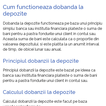
Cum functioneaza dobanda la
depozite
Dobanda la depozite functioneaza pe baza unui principiu
simplu: banca sau institutia financiara plateste o suma de
bani pentru a pastra fondurile unui client in contul sau.
Aceasta suma de bani este calculata ca o proportie din
valoarea depozitului, si este platita la un anumit interval
de timp, de obicei lunar sau anual.
Principiul dobanzii la depozite
Principiul dobanzii la depozite este bazat pe ideea ca
banca sau institutia financiara plateste o suma de bani
pentru a pastra fondurile unui client in contul sau.
Calculul dobanzii la depozite
Calculul dobanzii la depozite este facut pe baza