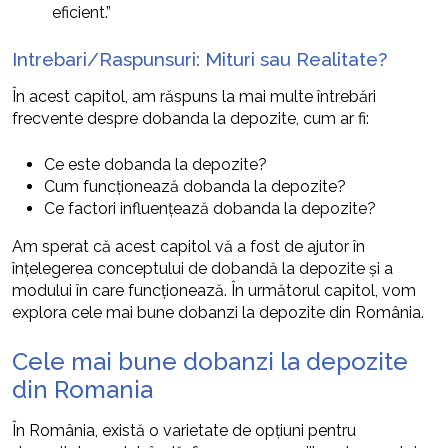
eficient.”
Intrebari/Raspunsuri: Mituri sau Realitate?
În acest capitol, am răspuns la mai multe întrebări
frecvente despre dobanda la depozite, cum ar fi:
Ce este dobanda la depozite?
Cum funcționează dobanda la depozite?
Ce factori influențează dobanda la depozite?
Am sperat că acest capitol vă a fost de ajutor în
înțelegerea conceptului de dobandă la depozite și a
modului în care funcționează. În următorul capitol, vom
explora cele mai bune dobanzi la depozite din România.
Cele mai bune dobanzi la depozite
din Romania
În România, există o varietate de opțiuni pentru