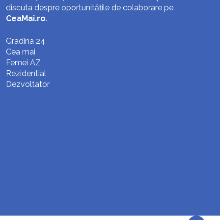
discuta despre oportunitățile de colaborare pe
CeaMai.ro
.
Gradina 24
Cea mai
Femei AZ
Rezidential
Dezvoltator