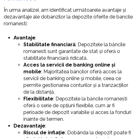
În urma analizei, am identificat următoarele avantaje și
dezavantaje ale dobanzilor la depozite oferite de bancile
romanesti:
Avantaje
:
Stabilitate financiară
: Depozitele la băncile
romanesti sunt garantate de stat și oferă o
stabilitate financiară ridicată.
Acces la servicii de banking online și
mobile
: Majoritatea bancilor oferă acces la
servicii de banking online și mobile, ceea ce
permite gestionarea conturilor și a tranzacțiilor
de la distanță.
Flexibilitate
: Depozitele la băncile romanesti
oferă o serie de opțiuni flexibile, cum ar fi
perioade de depozit variabile și acces la fonduri
înainte de termen.
Dezavantaje
:
Riscul de inflație
: Dobânda la depozit poate fi