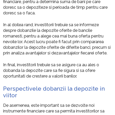
financiare, pentru a determina suma de bani pe care
doresc sa o depoziteze si perioada de timp pentru care
doresc sa o faca.
In al doilea rand, investitorii trebuie sa se informeze
despre dobanzile la depozite oferite de bancile
romanesti, pentru a alege cea mai buna oferta pentru
nevoile lor. Acest lucru poate fi facut prin compararea
dobanzilor la depozite oferite de diferite banci, precum si
prin analiza avantajelor si dezavantajelor fiecarei oferte.
In final, investitorii trebuie sa se asigure ca au ales o
dobanda la depozite care sa fie sigura si sa ofere
oportunitati de crestere a valorii banilor.
Perspectivele dobanzii la depozite in
viitor
De asemenea, este important sa se dezvolte noi
instrumente financiare care sa permita investitorilor sa