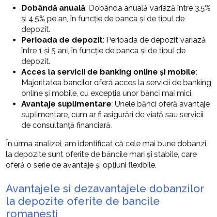
Dobândă anuală
: Dobânda anuală variază între 3,5%
și 4,5% pe an, în funcție de banca și de tipul de
depozit.
Perioada de depozit
: Perioada de depozit variază
între 1 și 5 ani, în funcție de banca și de tipul de
depozit.
Acces la servicii de banking online și mobile
:
Majoritatea bancilor oferă acces la servicii de banking
online și mobile, cu excepția unor bănci mai mici.
Avantaje suplimentare
: Unele bănci oferă avantaje
suplimentare, cum ar fi asigurări de viață sau servicii
de consultanță financiară.
În urma analizei, am identificat că cele mai bune dobanzi
la depozite sunt oferite de băncile mari și stabile, care
oferă o serie de avantaje și opțiuni flexibile.
Avantajele si dezavantajele dobanzilor
la depozite oferite de bancile
romanesti