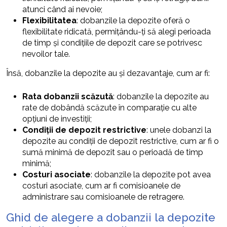
atunci când ai nevoie;
Flexibilitatea
: dobanzile la depozite oferă o
flexibilitate ridicată, permițându-ți să alegi perioada
de timp și condițiile de depozit care se potrivesc
nevoilor tale.
Însă, dobanzile la depozite au și dezavantaje, cum ar fi:
Rata dobanzii scăzută
: dobanzile la depozite au
rate de dobândă scăzute în comparație cu alte
opțiuni de investiții;
Condiții de depozit restrictive
: unele dobanzi la
depozite au condiții de depozit restrictive, cum ar fi o
sumă minimă de depozit sau o perioadă de timp
minimă;
Costuri asociate
: dobanzile la depozite pot avea
costuri asociate, cum ar fi comisioanele de
administrare sau comisioanele de retragere.
Ghid de alegere a dobanzii la depozite