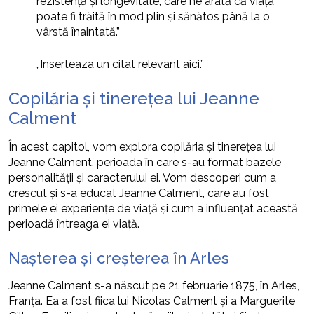
rezistență și longevitate, care ne arată că viața
poate fi trăită în mod plin și sănătos până la o
vârstă înaintată.”
„Inserteaza un citat relevant aici.”
Copilăria și tinerețea lui Jeanne
Calment
În acest capitol, vom explora copilăria și tinerețea lui
Jeanne Calment, perioada în care s-au format bazele
personalității și caracterului ei. Vom descoperi cum a
crescut și s-a educat Jeanne Calment, care au fost
primele ei experiențe de viață și cum a influențat această
perioadă întreaga ei viață.
Nașterea și creșterea în Arles
Jeanne Calment s-a născut pe 21 februarie 1875, în Arles,
Franța. Ea a fost fiica lui Nicolas Calment și a Marguerite