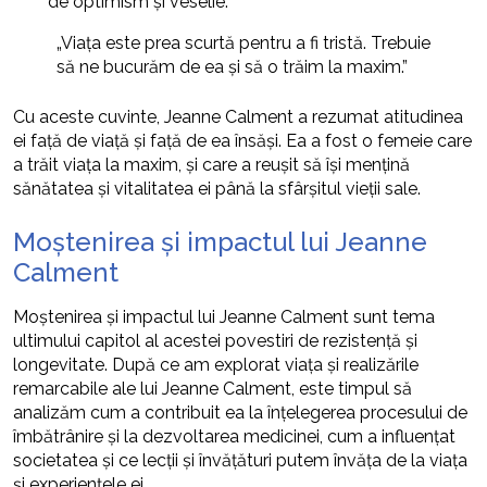
de optimism și veselie.
„Viața este prea scurtă pentru a fi tristă. Trebuie
să ne bucurăm de ea și să o trăim la maxim.”
Cu aceste cuvinte, Jeanne Calment a rezumat atitudinea
ei față de viață și față de ea însăși. Ea a fost o femeie care
a trăit viața la maxim, și care a reușit să își mențină
sănătatea și vitalitatea ei până la sfârșitul vieții sale.
Moștenirea și impactul lui Jeanne
Calment
Moștenirea și impactul lui Jeanne Calment sunt tema
ultimului capitol al acestei povestiri de rezistență și
longevitate. După ce am explorat viața și realizările
remarcabile ale lui Jeanne Calment, este timpul să
analizăm cum a contribuit ea la înțelegerea procesului de
îmbătrânire și la dezvoltarea medicinei, cum a influențat
societatea și ce lecții și învățături putem învăța de la viața
și experiențele ei.