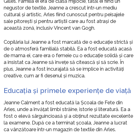
Gilles. Familia ei era de clasă mijlocie, tatăl ei fiind un
negustor de textile. Jeanne a crescut într-un mediu
cultural și artistic, Arles fiind cunoscut pentru peisajele
sale pitorești și pentru artiștii care au fost atrași de
această zonă, inclusiv Vincent van Gogh.
Copilăria lui Jeanne a fost marcată de o educație strictă și
de o atmosferă familială stabilă. Ea a fost educată acasă
de mama ei, care era o femeie cu o educație solidă și care
a insistat ca Jeanne să învețe să citească și să scrie. În
plus, Jeanne a fost încurajată să se implice în activități
creative, cum ar fi desenul și muzica.
Educația și primele experiențe de viață
Jeanne Calment a fost educată la Școala de Fete din
Arles, unde a învățat limbi străine, istorie și literatură. Ea a
fost o elevă sârguincioasă și a obținut rezultate excelente
la examene. După ce a terminat școala, Jeanne a lucrat
ca vânzătoare într-un magazin de textile din Arles.