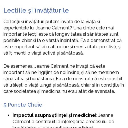
Lecțiile și învățăturile
Ce lecții și învățături putem învăța de la viața și
experiențele lui Jeanne Calment? Una dintre cele mai
importante lecții este că longevitatea și sănătatea sunt
posibile, chiar și la o vârstă înaintată. Ea a demonstrat că
este important să ai o atitudine și mentalitate pozitivă, și
să îți menții o viață activă și sănătoasă.
De asemenea, Jeanne Calment ne învață că este
important să ne îngrijim de noi înșine, și să ne menținem
sănătatea și bunăstarea. Ea a demonstrat că este posibil
să trăiești o viață lungă și sănătoasă, chiar și în condițiile în
care societatea și medicina nu erau atât de avansate.
5 Puncte Cheie
Impactul asupra științei și medicinei
: Jeanne
Calment a contribuit la înțelegerea procesului de
îmbătrânire și la dezvoltarea medicinei.