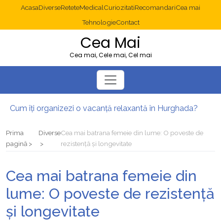
Acasa
Diverse
Retete
Medical
Curiozitati
Recomandari
Cea mai
Tehnologie
Contact
Cea Mai
Cea mai, Cele mai, Cel mai
Cum îți organizezi o vacanță relaxantă în Hurghada?
Operație cancer colon București: ce presupune tratamentul chirurgical
Multisite WordPress și Mastodon: cum gestionezi mai multe site-uri
Prima
Diverse
Cea mai batrana femeie din lume: O poveste de
2025: cum eviți canibalizarea cuvintelor cheie între articole SEO
pagină
rezistență și longevitate
Cum îți revii după o serie lungă de bilete pierdute la pariuri sportive
Diverticulita: când este necesară operația?
Cea mai batrana femeie din
lume: O poveste de rezistență
și longevitate