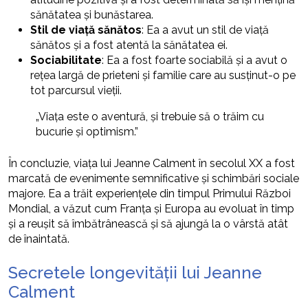
sănătatea și bunăstarea.
Stil de viață sănătos
: Ea a avut un stil de viață
sănătos și a fost atentă la sănătatea ei.
Sociabilitate
: Ea a fost foarte sociabilă și a avut o
rețea largă de prieteni și familie care au susținut-o pe
tot parcursul vieții.
„Viața este o aventură, și trebuie să o trăim cu
bucurie și optimism.”
În concluzie, viața lui Jeanne Calment în secolul XX a fost
marcată de evenimente semnificative și schimbări sociale
majore. Ea a trăit experiențele din timpul Primului Război
Mondial, a văzut cum Franța și Europa au evoluat în timp
și a reușit să îmbătrânească și să ajungă la o vârstă atât
de înaintată.
Secretele longevității lui Jeanne
Calment