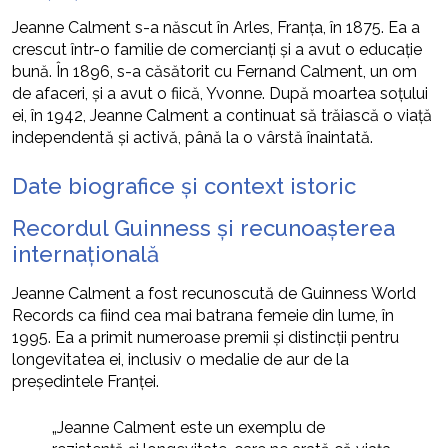
Jeanne Calment s-a născut în Arles, Franța, în 1875. Ea a
crescut într-o familie de comercianți și a avut o educație
bună. În 1896, s-a căsătorit cu Fernand Calment, un om
de afaceri, și a avut o fiică, Yvonne. După moartea soțului
ei, în 1942, Jeanne Calment a continuat să trăiască o viață
independentă și activă, până la o vârstă înaintată.
Date biografice și context istoric
Recordul Guinness și recunoașterea
internațională
Jeanne Calment a fost recunoscută de Guinness World
Records ca fiind cea mai batrana femeie din lume, în
1995. Ea a primit numeroase premii și distincții pentru
longevitatea ei, inclusiv o medalie de aur de la
președintele Franței.
„Jeanne Calment este un exemplu de