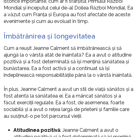
istorice importante, cum ar fi sfârșitul Primului Război
Mondial și începutul celui de-al Doilea Război Mondial. Ea
a văzut cum Franța și Europa au fost afectate de aceste
evenimente și cum au evoluat în timp.
Îmbătrânirea și longevitatea
Cum a reușit Jeanne Calment să îmbătrânească și să
ajungă la o vârstă atât de înaintată? Ea a avut o atitudine
pozitivă și a fost determinată să își mențină sănătatea și
bunăstarea. Ea a fost activă și a continuat să își
îndeplinească responsabilitățile până la o vârstă înaintată.
În plus, Jeanne Calment a avut un stil de viață sănătos și a
fost atentă la sănătatea ei. Ea a mâncat sănătos și a
făcut exerciții regulate. Ea a fost, de asemenea, foarte
sociabilă și a avut o rețea largă de prieteni și familie care
au susținut-o pe tot parcursul vieții.
Atitudinea pozitivă
: Jeanne Calment a avut o
atitudine pozitivă și a fost determinată să își mențină