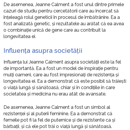
De asemenea, Jeanne Calment a fost unul dintre primele
cazuri de studiu pentru cercetătorii care au încercat să
înțeleagă rolul geneticii în procesul de îmbătrânire. Ea a
fost analizată genetic, și rezultatele au arătat că ea avea
o combinație unică de gene care au contribuit la
longevitatea ei.
Influența asupra societății
Influența lui Jeanne Calment asupra societății este la fel
de importantă. Ea a fost un model de inspirație pentru
mulți oameni, care au fost impresionați de rezistența și
longevitatea ei. Ea a demonstrat că este posibil să trăiești
o viață lungă și sănătoasă, chiar și în condițiile în care
societatea și medicina nu erau atât de avansate.
De asemenea, Jeanne Calment a fost un simbol al
rezistenței și al puterii feminine. Ea a demonstrat că
femeile pot fi la fel de puternice și de rezistente ca și
bărbații, și că ele pot trăi o viață lungă și sănătoasă.