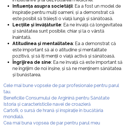
Influența asupra societății
: Ea a fost un model de
inspirație pentru mulți oameni, și a demonstrat că
este posibil să trăiești o viață lungă și sănătoasă.
Lecțiile și învățăturile
: Ea ne învață că longevitatea
și sănătatea sunt posibile, chiar și la o vârstă
înaintată.
Atitudinea și mentalitatea
: Ea a demonstrat că
este important să ai o atitudine și mentalitate
pozitivă, și să îți menții o viață activă și sănătoasă.
Îngrijirea de sine
: Ea ne învață că este important să
ne îngrijim de noi înșine, și să ne menținem sănătatea
și bunăstarea.
Cele mai bune vopsele de par profesionale pentru parul
tau.
Beneficiile Consumului de Arginină pentru Sănătate
Istoria și caracteristicile navei de croazieră
Cartofii, o sursă de hrană și inspirație în bucătăria
mondială.
Cea mai buna vopsea de par pentru parul meu