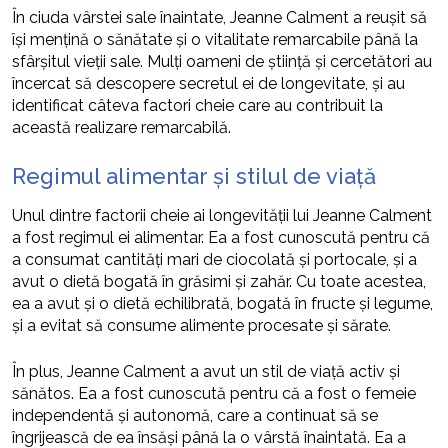
În ciuda vârstei sale înaintate, Jeanne Calment a reușit să
își mențină o sănătate și o vitalitate remarcabile până la
sfârșitul vieții sale. Mulți oameni de știință și cercetători au
încercat să descopere secretul ei de longevitate, și au
identificat câteva factori cheie care au contribuit la
această realizare remarcabilă.
Regimul alimentar și stilul de viață
Unul dintre factorii cheie ai longevității lui Jeanne Calment
a fost regimul ei alimentar. Ea a fost cunoscută pentru că
a consumat cantități mari de ciocolată și portocale, și a
avut o dietă bogată în grăsimi și zahăr. Cu toate acestea,
ea a avut și o dietă echilibrată, bogată în fructe și legume,
și a evitat să consume alimente procesate și sărate.
În plus, Jeanne Calment a avut un stil de viață activ și
sănătos. Ea a fost cunoscută pentru că a fost o femeie
independentă și autonomă, care a continuat să se
îngrijească de ea însăși până la o vârstă înaintată. Ea a