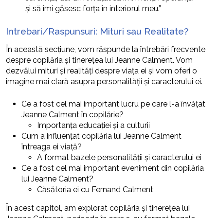
și să îmi găsesc forța în interiorul meu.”
Intrebari/Raspunsuri: Mituri sau Realitate?
În această secțiune, vom răspunde la întrebări frecvente
despre copilăria și tinerețea lui Jeanne Calment. Vom
dezvălui mituri și realități despre viața ei și vom oferi o
imagine mai clară asupra personalității și caracterului ei.
Ce a fost cel mai important lucru pe care l-a învățat
Jeanne Calment în copilărie?
Importanța educației și a culturii
Cum a influențat copilăria lui Jeanne Calment
întreaga ei viață?
A format bazele personalității și caracterului ei
Ce a fost cel mai important eveniment din copilăria
lui Jeanne Calment?
Căsătoria ei cu Fernand Calment
În acest capitol, am explorat copilăria și tinerețea lui