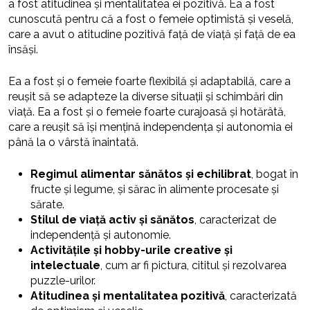
a fost atitudinea și mentalitatea ei pozitivă. Ea a fost
cunoscută pentru că a fost o femeie optimistă și veselă,
care a avut o atitudine pozitivă față de viață și față de ea
însăși.
Ea a fost și o femeie foarte flexibilă și adaptabilă, care a
reușit să se adapteze la diverse situații și schimbări din
viață. Ea a fost și o femeie foarte curajoasă și hotărâtă,
care a reușit să își mențină independența și autonomia ei
până la o vârstă înaintată.
Regimul alimentar sănătos și echilibrat
, bogat în
fructe și legume, și sărac în alimente procesate și
sărate.
Stilul de viață activ și sănătos
, caracterizat de
independență și autonomie.
Activitățile și hobby-urile creative și
intelectuale
, cum ar fi pictura, cititul și rezolvarea
puzzle-urilor.
Atitudinea și mentalitatea pozitivă
, caracterizată