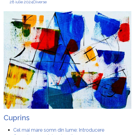
28 iulie 2024
Diverse
Cuprins
Cel mai mare somn din lume: Introducere