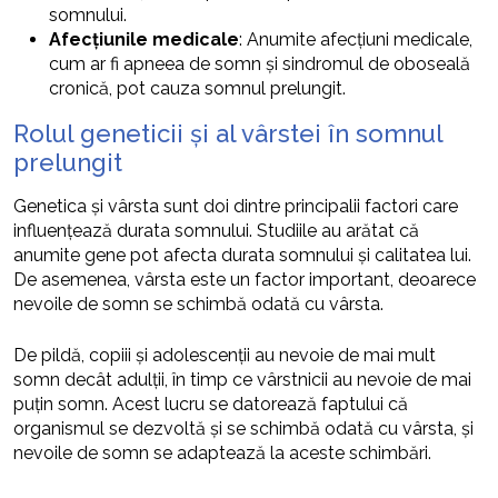
somnului.
Afecțiunile medicale
: Anumite afecțiuni medicale,
cum ar fi apneea de somn și sindromul de oboseală
cronică, pot cauza somnul prelungit.
Rolul geneticii și al vârstei în somnul
prelungit
Genetica și vârsta sunt doi dintre principalii factori care
influențează durata somnului. Studiile au arătat că
anumite gene pot afecta durata somnului și calitatea lui.
De asemenea, vârsta este un factor important, deoarece
nevoile de somn se schimbă odată cu vârsta.
De pildă, copiii și adolescenții au nevoie de mai mult
somn decât adulții, în timp ce vârstnicii au nevoie de mai
puțin somn. Acest lucru se datorează faptului că
organismul se dezvoltă și se schimbă odată cu vârsta, și
nevoile de somn se adaptează la aceste schimbări.