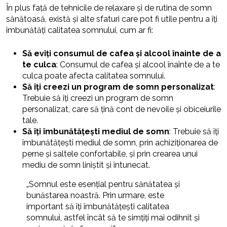
În plus față de tehnicile de relaxare și de rutina de somn
sănătoasă, există și alte sfaturi care pot fi utile pentru a îți
îmbunătăți calitatea somnului, cum ar fi:
Să eviți consumul de cafea și alcool înainte de a
te culca
: Consumul de cafea și alcool înainte de a te
culca poate afecta calitatea somnului.
Să îți creezi un program de somn personalizat
:
Trebuie să îți creezi un program de somn
personalizat, care să țină cont de nevoile și obiceiurile
tale.
Să îți îmbunătățești mediul de somn
: Trebuie să îți
îmbunătățești mediul de somn, prin achiziționarea de
perne și saltele confortabile, și prin crearea unui
mediu de somn liniștit și întunecat.
„Somnul este esențial pentru sănătatea și
bunăstarea noastră. Prin urmare, este
important să îți îmbunătățești calitatea
somnului, astfel încât să te simțiți mai odihnit și