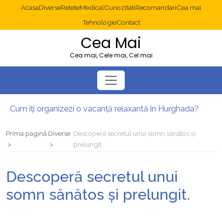
Acasa
Diverse
Retete
Medical
Curiozitati
Recomandari
Cea mai
Tehnologie
Contact
Cea Mai
Cea mai, Cele mai, Cel mai
Cum îți organizezi o vacanță relaxantă în Hurghada?
Operație cancer colon București: ce presupune tratamentul chirurgical
Multisite WordPress și Mastodon: cum gestionezi mai multe site-uri
Prima pagină
Diverse
Descoperă secretul unui somn sănătos și
2025: cum eviți canibalizarea cuvintelor cheie între articole SEO
prelungit.
Cum îți revii după o serie lungă de bilete pierdute la pariuri sportive
Diverticulita: când este necesară operația?
Descoperă secretul unui
somn sănătos și prelungit.