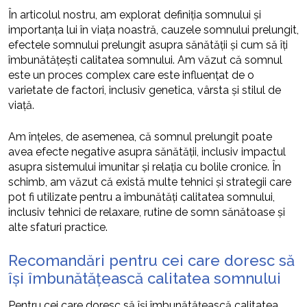
În articolul nostru, am explorat definiția somnului și
importanța lui în viața noastră, cauzele somnului prelungit,
efectele somnului prelungit asupra sănătății și cum să îți
îmbunătățești calitatea somnului. Am văzut că somnul
este un proces complex care este influențat de o
varietate de factori, inclusiv genetica, vârsta și stilul de
viață.
Am înțeles, de asemenea, că somnul prelungit poate
avea efecte negative asupra sănătății, inclusiv impactul
asupra sistemului imunitar și relația cu bolile cronice. În
schimb, am văzut că există multe tehnici și strategii care
pot fi utilizate pentru a îmbunătăți calitatea somnului,
inclusiv tehnici de relaxare, rutine de somn sănătoase și
alte sfaturi practice.
Recomandări pentru cei care doresc să
își îmbunătățească calitatea somnului
Pentru cei care doresc să își îmbunătățească calitatea