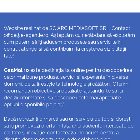
Website realizat de SC ARC MEDIASOFT SRL. Contact
office@e-agentie.ro
. Așteptăm cu nerăbdare să explorăm
cum putem să îți aducem produsele sau serviciile în
centrul atenției și să contribuim la creșterea vizibilității
tale!
CeaMai.ro
este destinația ta online pentru descoperirea
celor mai bune produse, servicii și experiențe în diverse
domenii, de la lifestyle la tehnologie și călătorii. Oferim
recomandări obiective și detaliate, ajutându-te să iei
decizii informate și să descoperi cele mai apreciate
opțiuni disponibile pe piață.
Dacă reprezinți o marcă sau un serviciu de top și dorești
să îți promovezi oferta în fața unei audiențe interesate de
calitate și inovație, contactează-ne acum pentru a
discuta despre oportunitățile de colaborare pe