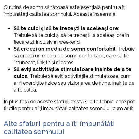
O rutină de somn sănătoasă este esențială pentru a îți
îmbunătăți calitatea somnului. Aceasta înseamnă:
Să te culci și să te trezești la aceleași ore
:
Trebuie să te culci și să te trezești la aceleași ore în
fiecare zi, inclusiv în weekend.
Să creezi un mediu de somn confortabil
: Trebuie
să creezi un mediu de somn confortabil, care să fie
întunecat, liniștit și răcoros.
Să eviți activitățile stimulatoare înainte de a te
culca
: Trebuie să eviți activitățile stimulatoare, cum
ar fi exercițiile fizice sau vizionarea de filme, înainte de
a te culca.
În plus față de aceste sfaturi, există și alte tehnici care pot
fi utile pentru a îți îmbunătăți calitatea somnului, cum ar fi:
Alte sfaturi pentru a îți îmbunătăți
calitatea somnului