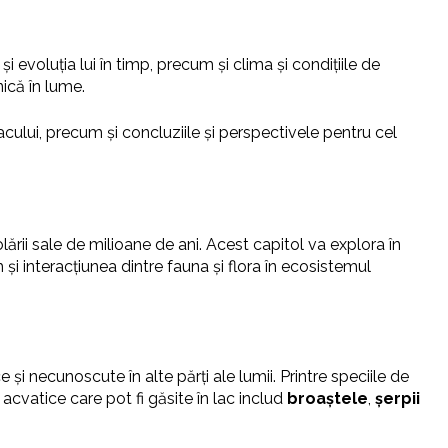
 evoluția lui în timp, precum și clima și condițiile de
nică în lume.
cului, precum și concluziile și perspectivele pentru cel
lării sale de milioane de ani. Acest capitol va explora în
um și interacțiunea dintre fauna și flora în ecosistemul
și necunoscute în alte părți ale lumii. Printre speciile de
e acvatice care pot fi găsite în lac includ
broaștele
,
șerpii