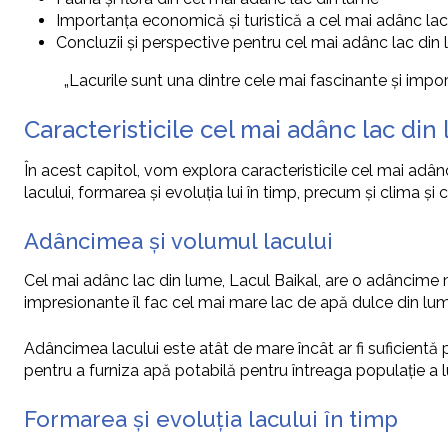
Importanța economică și turistică a cel mai adânc la
Concluzii și perspective pentru cel mai adânc lac din
„Lacurile sunt una dintre cele mai fascinante și imp
Caracteristicile cel mai adânc lac din
În acest capitol, vom explora caracteristicile cel mai adâ
lacului, formarea și evoluția lui în timp, precum și clima și c
Adâncimea și volumul lacului
Cel mai adânc lac din lume, Lacul Baikal, are o adâncime
impresionante îl fac cel mai mare lac de apă dulce din lum
Adâncimea lacului este atât de mare încât ar fi suficientă 
pentru a furniza apă potabilă pentru întreaga populație a 
Formarea și evoluția lacului în timp