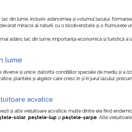
 lac din lume, inclusiv adâncimea și volumul lacului, formarea și
evărat miracol al naturii, cu o biodiversitate și o frumusețe u
 mai adânc lac din lume, importanța economică și turistică a la
in lume
diverse și unice, datorită condițiilor speciale de mediu și a izo
atice, plantele și algelor care cresc în și în jurul lacului, prec
ețuitoare acvatice
ti și alte viețuitoare acvatice, multe dintre ele fiind endemice 
ștele-solar
,
peștele-lup
și
peștele-șarpe
. Alte viețuitoar