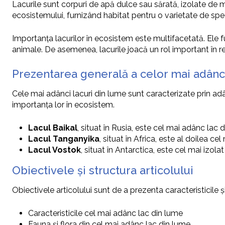
Lacurile sunt corpuri de apă dulce sau sărată, izolate de ma
ecosistemului, furnizând habitat pentru o varietate de spec
Importanța lacurilor în ecosistem este multifacetată. Ele f
animale. De asemenea, lacurile joacă un rol important în reg
Prezentarea generală a celor mai adânci
Cele mai adânci lacuri din lume sunt caracterizate prin adâ
importanța lor în ecosistem.
Lacul Baikal
, situat în Rusia, este cel mai adânc lac
Lacul Tanganyika
, situat în Africa, este al doilea 
Lacul Vostok
, situat în Antarctica, este cel mai izo
Obiectivele și structura articolului
Obiectivele articolului sunt de a prezenta caracteristicile
Caracteristicile cel mai adânc lac din lume
Fauna și flora din cel mai adânc lac din lume