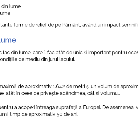
c din lume
 lume
ortante forme de relief de pe Pământ, având un impact semnific
 lume
nc lac din lume, care îl fac atât de unic și important pentru 
ondițiile de mediu din jurul lacului.
 maximă de aproximativ 1.642 de metri și un volum de aproxim
e, atât în ceea ce privește adâncimea, cât și volumul.
pentru a acoperi întreaga suprafață a Europei. De asemenea, vo
lumii timp de aproximativ 50 de ani.