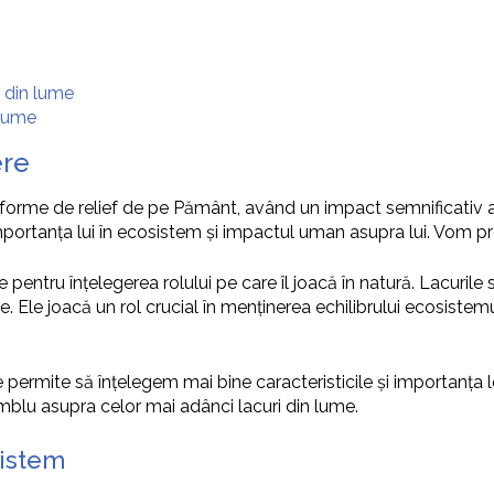
c din lume
 lume
ere
 forme de relief de pe Pământ, având un impact semnificativ as
importanța lui în ecosistem și impactul uman asupra lui. Vom pr
le pentru înțelegerea rolului pe care îl joacă în natură. Lacuril
. Ele joacă un rol crucial în menținerea echilibrului ecosistem
e permite să înțelegem mai bine caracteristicile și importanța
samblu asupra celor mai adânci lacuri din lume.
sistem