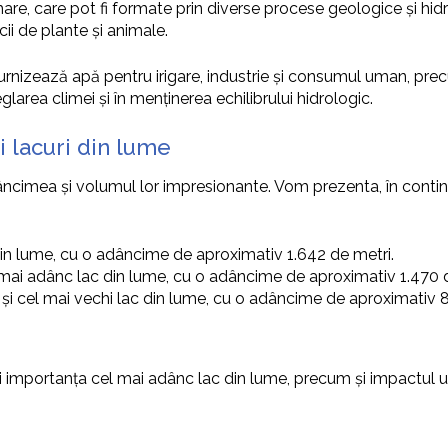
re, care pot fi formate prin diverse procese geologice și hidro
ii de plante și animale.
urnizează apă pentru irigare, industrie și consumul uman, prec
larea climei și în menținerea echilibrului hidrologic.
 lacuri din lume
ncimea și volumul lor impresionante. Vom prezenta, în continuar
 din lume, cu o adâncime de aproximativ 1.642 de metri.
cel mai adânc lac din lume, cu o adâncime de aproximativ 1.470 
lat și cel mai vechi lac din lume, cu o adâncime de aproximativ 
 și importanța cel mai adânc lac din lume, precum și impactul u