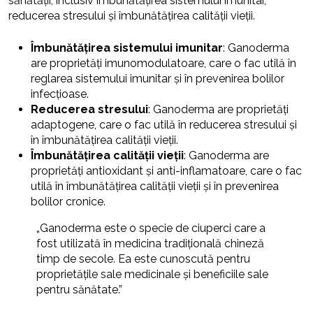
sănătății, inclusiv îmbunătățirea sistemului imunitar,
reducerea stresului și îmbunătățirea calității vieții.
Îmbunătățirea sistemului imunitar
: Ganoderma
are proprietăți imunomodulatoare, care o fac utilă în
reglarea sistemului imunitar și în prevenirea bolilor
infecțioase.
Reducerea stresului
: Ganoderma are proprietăți
adaptogene, care o fac utilă în reducerea stresului și
în îmbunătățirea calității vieții.
Îmbunătățirea calității vieții
: Ganoderma are
proprietăți antioxidant și anti-inflamatoare, care o fac
utilă în îmbunătățirea calității vieții și în prevenirea
bolilor cronice.
„Ganoderma este o specie de ciuperci care a
fost utilizată în medicina tradițională chineză
timp de secole. Ea este cunoscută pentru
proprietățile sale medicinale și beneficiile sale
pentru sănătate.”