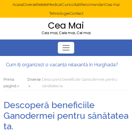
Acasa
Diverse
Retete
Medical
Curiozitati
Recomandari
Cea mai
Tehnologie
Contact
Cea Mai
Cea mai, Cele mai, Cel mai
Cum îți organizezi o vacanță relaxantă în Hurghada?
Operație cancer colon București: ce presupune tratamentul chirurgical
Multisite WordPress și Mastodon: cum gestionezi mai multe site-uri
Prima
Diverse
Descoperă beneficiile Ganodermei pentru
2025: cum eviți canibalizarea cuvintelor cheie între articole SEO
pagină
sănătatea ta.
Cum îți revii după o serie lungă de bilete pierdute la pariuri sportive
Diverticulita: când este necesară operația?
Descoperă beneficiile
Ganodermei pentru sănătatea
ta.