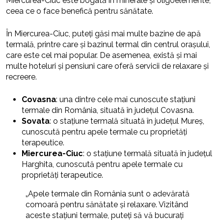
Miercurea-Ciuc este bogată în minerale și oligoelemente,
ceea ce o face benefică pentru sănătate.
În Miercurea-Ciuc, puteți găsi mai multe bazine de apă
termală, printre care și bazinul termal din centrul orașului,
care este cel mai popular. De asemenea, există și mai
multe hoteluri și pensiuni care oferă servicii de relaxare și
recreere.
Covasna
: una dintre cele mai cunoscute stațiuni
termale din România, situată în județul Covasna.
Sovata
: o stațiune termală situată în județul Mureș,
cunoscută pentru apele termale cu proprietăți
terapeutice.
Miercurea-Ciuc
: o stațiune termală situată în județul
Harghita, cunoscută pentru apele termale cu
proprietăți terapeutice.
„Apele termale din România sunt o adevărată
comoară pentru sănătate și relaxare. Vizitând
aceste stațiuni termale, puteți să vă bucurați