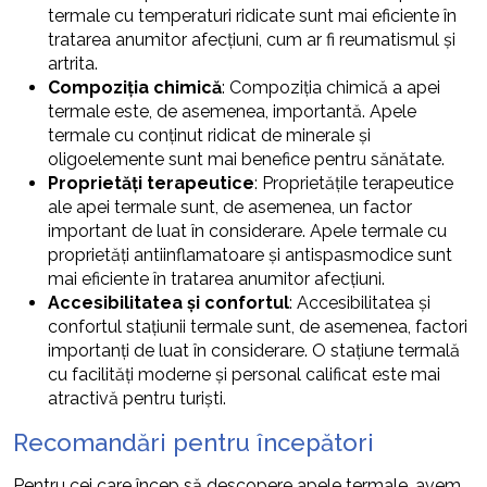
termale cu temperaturi ridicate sunt mai eficiente în
tratarea anumitor afecțiuni, cum ar fi reumatismul și
artrita.
Compoziția chimică
: Compoziția chimică a apei
termale este, de asemenea, importantă. Apele
termale cu conținut ridicat de minerale și
oligoelemente sunt mai benefice pentru sănătate.
Proprietăți terapeutice
: Proprietățile terapeutice
ale apei termale sunt, de asemenea, un factor
important de luat în considerare. Apele termale cu
proprietăți antiinflamatoare și antispasmodice sunt
mai eficiente în tratarea anumitor afecțiuni.
Accesibilitatea și confortul
: Accesibilitatea și
confortul stațiunii termale sunt, de asemenea, factori
importanți de luat în considerare. O stațiune termală
cu facilități moderne și personal calificat este mai
atractivă pentru turiști.
Recomandări pentru începători
Pentru cei care încep să descopere apele termale, avem