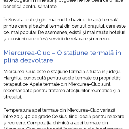
este bogată în minerale și oligoelemente, ceea ce o face
benefică pentru sănătate.
În Sovata, puteți găsi mai multe bazine de apă termală,
printre care și bazinul termal din centrul orașului, care este
cel mai popular. De asemenea, există și mai multe hoteluri
și pensiuni care oferă servicii de relaxare și recreere.
Miercurea-Ciuc – O stațiune termală în
plină dezvoltare
Miercurea-Ciuc este o stațiune termală situată în județul
Harghita, cunoscută pentru apele termale cu proprietăți
terapeutice. Apele termale din Miercurea-Ciuc sunt
recomandate pentru tratarea afecțiunilor reumatice și a
stresului.
Temperatura apei termale din Miercurea-Ciuc variază
între 20 și 40 de grade Celsius, fiind ideală pentru relaxare
și recreere. Compoziția chimică a apei termale din