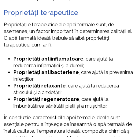
Proprietăți terapeutice
Proprietățile terapeutice ale apei termale sunt, de
asemenea, un factor important în determinarea calității ei.
O apă termală ideală trebuie să aibă proprietăți
terapeutice, cum ar fi:
Proprietăți antiinflamatoare
, care ajută la
reducerea inflamației și a durerii;
Proprietăți antibacteriene
, care ajută la prevenirea
infecțiilor;
Proprietăți relaxante
, care ajută la reducerea
stresului și a anxietății;
Proprietăți regeneratoare
, care ajută la
îmbunătățirea sănătății pielii și a mușchilor.
În concluzie, caracteristicile apei termale ideale sunt
esențiale pentru a înțelege ce înseamnă o apă termală de
înaltă calitate. Temperatura ideală, compoziția chimică și