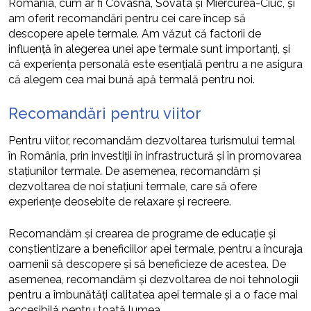
România, cum ar fi Covasna, Sovata și Miercurea-Ciuc, și
am oferit recomandări pentru cei care încep să
descopere apele termale. Am văzut că factorii de
influență în alegerea unei ape termale sunt importanți, și
că experiența personală este esențială pentru a ne asigura
că alegem cea mai bună apă termală pentru noi.
Recomandări pentru viitor
Pentru viitor, recomandăm dezvoltarea turismului termal
în România, prin investiții în infrastructură și în promovarea
stațiunilor termale. De asemenea, recomandăm și
dezvoltarea de noi stațiuni termale, care să ofere
experiențe deosebite de relaxare și recreere.
Recomandăm și crearea de programe de educație și
conștientizare a beneficiilor apei termale, pentru a încuraja
oamenii să descopere și să beneficieze de acestea. De
asemenea, recomandăm și dezvoltarea de noi tehnologii
pentru a îmbunătăți calitatea apei termale și a o face mai
accesibilă pentru toată lumea.