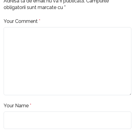
Adresa ta de email nu va fi publicată.
Câmpurile
obligatorii sunt marcate cu
*
Your Comment
*
Your Name
*