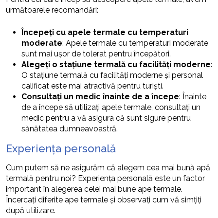
următoarele recomandări:
Începeți cu apele termale cu temperaturi
moderate
: Apele termale cu temperaturi moderate
sunt mai ușor de tolerat pentru începători.
Alegeți o stațiune termală cu facilități moderne
:
O stațiune termală cu facilități moderne și personal
calificat este mai atractivă pentru turiști.
Consultați un medic înainte de a începe
: Înainte
de a începe să utilizați apele termale, consultați un
medic pentru a vă asigura că sunt sigure pentru
sănătatea dumneavoastră.
Experiența personală
Cum putem să ne asigurăm că alegem cea mai bună apă
termală pentru noi? Experiența personală este un factor
important în alegerea celei mai bune ape termale.
Încercați diferite ape termale și observați cum vă simțiți
după utilizare.