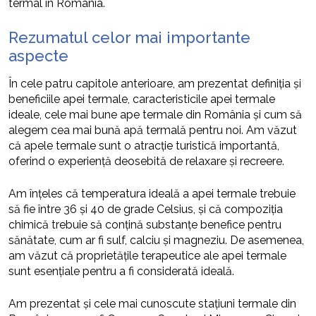
termal în România.
Rezumatul celor mai importante
aspecte
În cele patru capitole anterioare, am prezentat definiția și
beneficiile apei termale, caracteristicile apei termale
ideale, cele mai bune ape termale din România și cum să
alegem cea mai bună apă termală pentru noi. Am văzut
că apele termale sunt o atracție turistică importantă,
oferind o experiență deosebită de relaxare și recreere.
Am înțeles că temperatura ideală a apei termale trebuie
să fie între 36 și 40 de grade Celsius, și că compoziția
chimică trebuie să conțină substanțe benefice pentru
sănătate, cum ar fi sulf, calciu și magneziu. De asemenea,
am văzut că proprietățile terapeutice ale apei termale
sunt esențiale pentru a fi considerată ideală.
Am prezentat și cele mai cunoscute stațiuni termale din