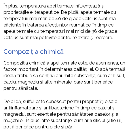
În plus, temperatura apei termale influențează și
proprietățile ei terapeutice. De pildă, apele termale cu
temperaturi mai mari de 40 de grade Celsius sunt mai
eficiente în tratarea afecțiunilor reumatice, în timp ce
apele termale cu temperaturi mai mici de 36 de grade
Celsius sunt mai potrivite pentru relaxare și recreere.
Compoziția chimică
Compoziția chimică a apei termale este, de asemenea, un
factor important în determinarea calității ei. O apă termală
ideală trebuie să conțină anumite substanțe, cum ar fi sulf,
calciu, magneziu și alte minerale, care sunt benefice
pentru sănătate.
De pildă, sulful este cunoscut pentru proprietățile sale
antiinflamatoare și antibacteriene, în timp ce calciul și
magneziul sunt esențiale pentru sănătatea oaselor și a
mușchilor. În plus, alte substanțe, cum ar fi siliciul și fierul,
pot fi benefice pentru piele și păr.