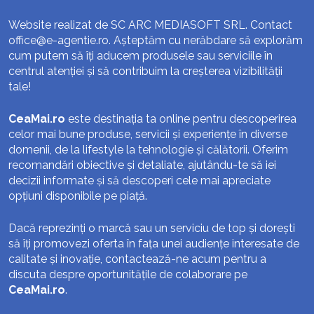
Website realizat de SC ARC MEDIASOFT SRL. Contact
office@e-agentie.ro
. Așteptăm cu nerăbdare să explorăm
cum putem să îți aducem produsele sau serviciile în
centrul atenției și să contribuim la creșterea vizibilității
tale!
CeaMai.ro
este destinația ta online pentru descoperirea
celor mai bune produse, servicii și experiențe în diverse
domenii, de la lifestyle la tehnologie și călătorii. Oferim
recomandări obiective și detaliate, ajutându-te să iei
decizii informate și să descoperi cele mai apreciate
opțiuni disponibile pe piață.
Dacă reprezinți o marcă sau un serviciu de top și dorești
să îți promovezi oferta în fața unei audiențe interesate de
calitate și inovație, contactează-ne acum pentru a
discuta despre oportunitățile de colaborare pe
CeaMai.ro
.