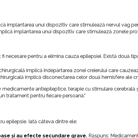
ică implantarea unui dispozitiv care stimulează nervul vag pen
mplică implantarea unui dispozitiv care stimulează zonele prof
t fi necesare pentru a elimina cauza epilepsiei. Există două tipur
 chirurgicală implică îndepărtarea zonei creierului care cauzeaz
chirurgicală implică disconectarea celor două hemisfere ale cre
v medicamente antiepileptice, terapie cu stimulare cerebrală și
un tratament pentru fiecare persoană.”
u epilepsie. Iată câteva dintre ele:
oase și au efecte secundare grave.
Răspuns: Medicamentel