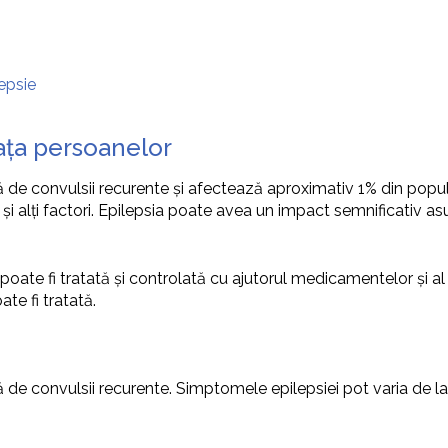
epsie
iața persoanelor
ă de convulsii recurente și afectează aproximativ 1% din popu
 și alți factori. Epilepsia poate avea un impact semnificativ asupr
poate fi tratată și controlată cu ajutorul medicamentelor și al 
te fi tratată.
ă de convulsii recurente. Simptomele epilepsiei pot varia de la