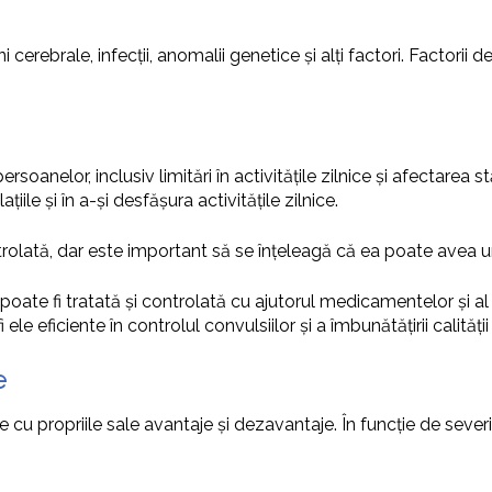
 cerebrale, infecții, anomalii genetice și alți factori. Factorii de
soanelor, inclusiv limitări în activitățile zilnice și afectarea
țiile și în a-și desfășura activitățile zilnice.
ntrolată, dar este important să se înțeleagă că ea poate avea u
 poate fi tratată și controlată cu ajutorul medicamentelor și al
e eficiente în controlul convulsiilor și a îmbunătățirii calității v
e
re cu propriile sale avantaje și dezavantaje. În funcție de sev