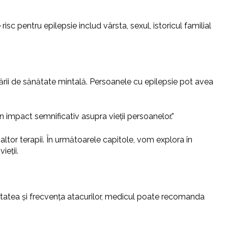
 risc pentru epilepsie includ vârsta, sexul, istoricul familial
 stării de sănătate mintală. Persoanele cu epilepsie pot avea
n impact semnificativ asupra vieții persoanelor.”
 altor terapii. În următoarele capitole, vom explora în
ieții.
eritatea și frecvența atacurilor, medicul poate recomanda