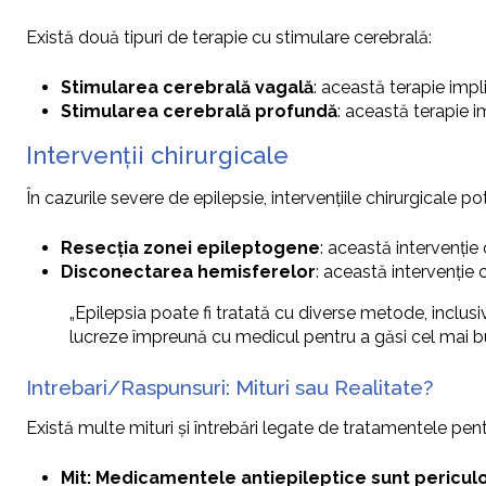
Există două tipuri de terapie cu stimulare cerebrală:
Stimularea cerebrală vagală
: această terapie impl
Stimularea cerebrală profundă
: această terapie i
Intervenții chirurgicale
În cazurile severe de epilepsie, intervențiile chirurgicale po
Resecția zonei epileptogene
: această intervenție
Disconectarea hemisferelor
: această intervenție 
„Epilepsia poate fi tratată cu diverse metode, inclusi
lucreze împreună cu medicul pentru a găsi cel mai b
Intrebari/Raspunsuri: Mituri sau Realitate?
Există multe mituri și întrebări legate de tratamentele pentr
Mit: Medicamentele antiepileptice sunt pericul