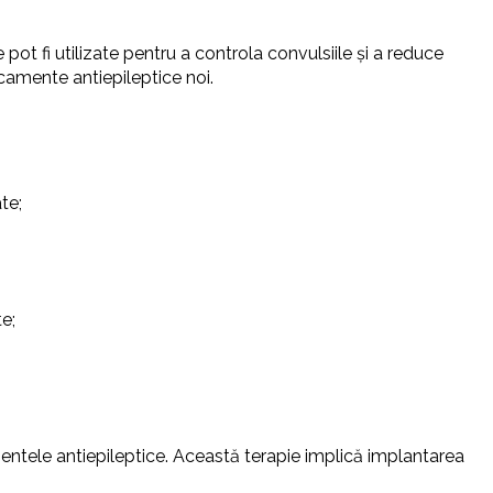
t fi utilizate pentru a controla convulsiile și a reduce
camente antiepileptice noi.
te;
te;
ntele antiepileptice. Această terapie implică implantarea