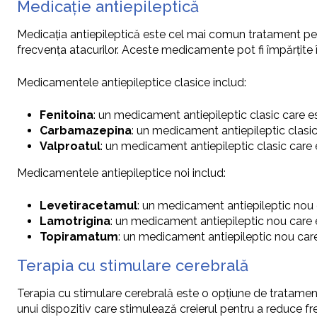
Medicație antiepileptică
Medicația antiepileptică este cel mai comun tratament pent
frecvența atacurilor. Aceste medicamente pot fi împărțite 
Medicamentele antiepileptice clasice includ:
Fenitoina
: un medicament antiepileptic clasic care est
Carbamazepina
: un medicament antiepileptic clasic c
Valproatul
: un medicament antiepileptic clasic care es
Medicamentele antiepileptice noi includ:
Levetiracetamul
: un medicament antiepileptic nou ca
Lamotrigina
: un medicament antiepileptic nou care est
Topiramatum
: un medicament antiepileptic nou care e
Terapia cu stimulare cerebrală
Terapia cu stimulare cerebrală este o opțiune de tratamen
unui dispozitiv care stimulează creierul pentru a reduce fre