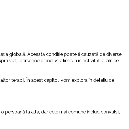
lația globală. Această condiție poate fi cauzată de diverse
a vieții persoanelor, inclusiv limitări în activitățile zilnice
altor terapii. În acest capitol, vom explora în detaliu ce
 o persoană la alta, dar cele mai comune includ convulsii,