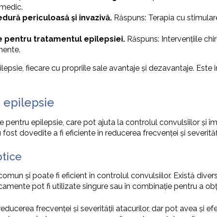
 medic.
dură periculoasă și invazivă.
Răspuns: Terapia cu stimulare
ne pentru tratamentul epilepsiei.
Răspuns: Intervențiile chi
mente.
ilepsie, fiecare cu propriile sale avantaje și dezavantaje. Es
 epilepsie
pentru epilepsie, care pot ajuta la controlul convulsiilor și îmb
ost dovedite a fi eficiente în reducerea frecvenței și severități
tice
n și poate fi eficient în controlul convulsiilor. Există divers
amente pot fi utilizate singure sau în combinație pentru a obți
educerea frecvenței și severității atacurilor, dar pot avea și e