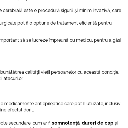
 cerebrală este o procedură sigură și minim invazivă, care
rurgicale pot fi o opțiune de tratament eficientă pentru
te important să se lucreze împreună cu medicul pentru a găsi
unătățirea calității vieții persoanelor cu această condiție.
i atacurilor.
e medicamente antiepileptice care pot fi utilizate, inclusiv
ne efectul dorit.
fecte secundare, cum ar fi
somnolență
,
dureri de cap
și