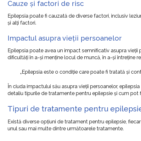
Cauze și factori de risc
Epilepsia poate fi cauzată de diverse factori, inclusiv leziuni
și alți factori.
Impactul asupra vieții persoanelor
Epilepsia poate avea un impact semnificativ asupra vieții per
dificultăți în a-și menține locul de muncă, în a-și întreține rela
„Epilepsia este o condiție care poate fi tratată și co
În ciuda impactului său asupra vieții persoanelor, epilepsia
detaliu tipurile de tratamente pentru epilepsie și cum pot fi el
Tipuri de tratamente pentru epilepsi
Există diverse opțiuni de tratament pentru epilepsie, fieca
unul sau mai multe dintre următoarele tratamente.