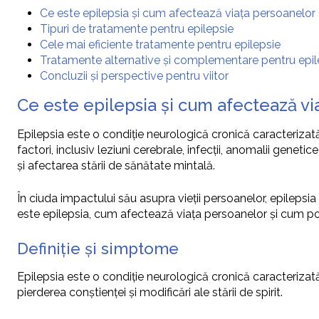
Ce este epilepsia și cum afectează viața persoanelor
Tipuri de tratamente pentru epilepsie
Cele mai eficiente tratamente pentru epilepsie
Tratamente alternative și complementare pentru epil
Concluzii și perspective pentru viitor
Ce este epilepsia și cum afectează v
Epilepsia este o condiție neurologică cronică caracterizat
factori, inclusiv leziuni cerebrale, infecții, anomalii genetice
și afectarea stării de sănătate mintală.
În ciuda impactului său asupra vieții persoanelor, epilepsia 
este epilepsia, cum afectează viața persoanelor și cum poa
Definiție și simptome
Epilepsia este o condiție neurologică cronică caracterizat
pierderea conștienței și modificări ale stării de spirit.