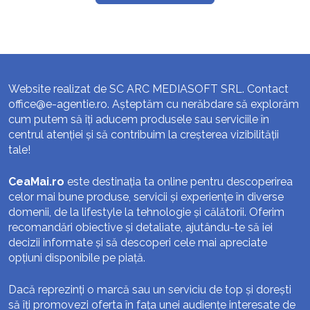
Website realizat de SC ARC MEDIASOFT SRL. Contact
office@e-agentie.ro
. Așteptăm cu nerăbdare să explorăm
cum putem să îți aducem produsele sau serviciile în
centrul atenției și să contribuim la creșterea vizibilității
tale!
CeaMai.ro
este destinația ta online pentru descoperirea
celor mai bune produse, servicii și experiențe în diverse
domenii, de la lifestyle la tehnologie și călătorii. Oferim
recomandări obiective și detaliate, ajutându-te să iei
decizii informate și să descoperi cele mai apreciate
opțiuni disponibile pe piață.
Dacă reprezinți o marcă sau un serviciu de top și dorești
să îți promovezi oferta în fața unei audiențe interesate de