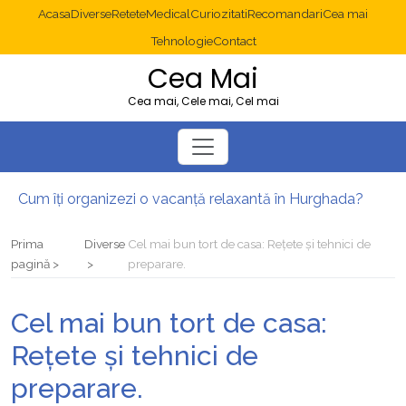
Acasa
Diverse
Retete
Medical
Curiozitati
Recomandari
Cea mai
Tehnologie
Contact
Cea Mai
Cea mai, Cele mai, Cel mai
Cum îți organizezi o vacanță relaxantă în Hurghada?
Operație cancer colon București: ce presupune tratamentul chirurgical
Multisite WordPress și Mastodon: cum gestionezi mai multe site-uri
Prima
Diverse
Cel mai bun tort de casa: Rețete și tehnici de
2025: cum eviți canibalizarea cuvintelor cheie între articole SEO
pagină
preparare.
Cum îți revii după o serie lungă de bilete pierdute la pariuri sportive
Diverticulita: când este necesară operația?
Cel mai bun tort de casa:
Rețete și tehnici de
preparare.