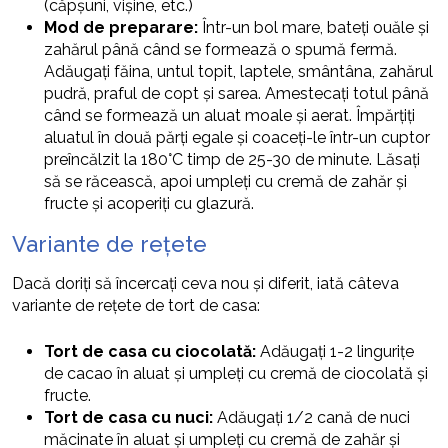
(căpșuni, vișine, etc.)
Mod de preparare:
Într-un bol mare, bateți ouăle și
zahărul până când se formează o spumă fermă.
Adăugați făina, untul topit, laptele, smântâna, zahărul
pudră, praful de copt și sarea. Amestecați totul până
când se formează un aluat moale și aerat. Împărțiți
aluatul în două părți egale și coaceți-le într-un cuptor
preîncălzit la 180°C timp de 25-30 de minute. Lăsați
să se răcească, apoi umpleți cu cremă de zahăr și
fructe și acoperiți cu glazură.
Variante de rețete
Dacă doriți să încercați ceva nou și diferit, iată câteva
variante de rețete de tort de casa:
Tort de casa cu ciocolată:
Adăugați 1-2 lingurițe
de cacao în aluat și umpleți cu cremă de ciocolată și
fructe.
Tort de casa cu nuci:
Adăugați 1/2 cană de nuci
măcinate în aluat și umpleți cu cremă de zahăr și