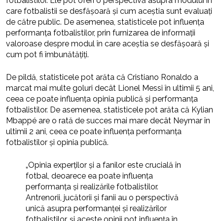
fotbalistilor. Ele pot oferi o perspectivă asupra modului în
care fotbalistii se desfășoară și cum aceștia sunt evaluați
de către public. De asemenea, statisticele pot influența
performanța fotbalistilor, prin furnizarea de informații
valoroase despre modul în care aceștia se desfășoară și
cum pot fi îmbunătățiți.
De pildă, statisticele pot arăta că Cristiano Ronaldo a
marcat mai multe goluri decât Lionel Messi în ultimii 5 ani,
ceea ce poate influența opinia publică și performanța
fotbalistilor. De asemenea, statisticele pot arăta că Kylian
Mbappé are o rată de succes mai mare decât Neymar în
ultimii 2 ani, ceea ce poate influența performanța
fotbalistilor și opinia publică.
„Opinia experților și a fanilor este crucială în
fotbal, deoarece ea poate influența
performanța și realizările fotbalistilor.
Antrenorii, jucătorii și fanii au o perspectivă
unică asupra performanței și realizărilor
fotbalistilor, și aceste opinii pot influența în