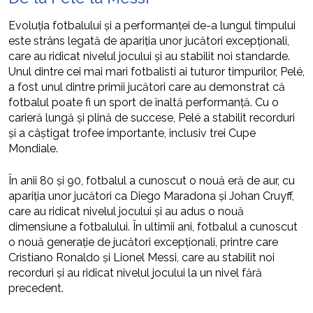
Evoluția fotbalului și a performanței de-a lungul timpului
este strâns legată de apariția unor jucători excepționali,
care au ridicat nivelul jocului și au stabilit noi standarde.
Unul dintre cei mai mari fotbalisti ai tuturor timpurilor, Pelé,
a fost unul dintre primii jucători care au demonstrat că
fotbalul poate fi un sport de înaltă performanță. Cu o
carieră lungă și plină de succese, Pelé a stabilit recorduri
și a câștigat trofee importante, inclusiv trei Cupe
Mondiale.
În anii 80 și 90, fotbalul a cunoscut o nouă eră de aur, cu
apariția unor jucători ca Diego Maradona și Johan Cruyff,
care au ridicat nivelul jocului și au adus o nouă
dimensiune a fotbalului. În ultimii ani, fotbalul a cunoscut
o nouă generație de jucători excepționali, printre care
Cristiano Ronaldo și Lionel Messi, care au stabilit noi
recorduri și au ridicat nivelul jocului la un nivel fără
precedent.