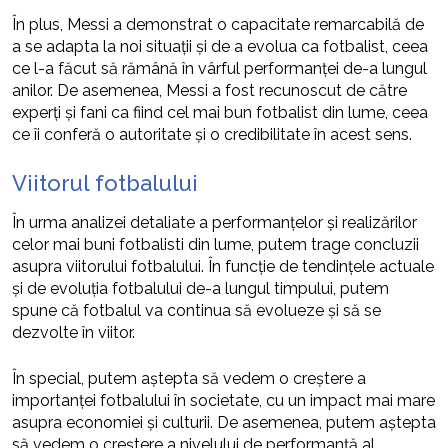
În plus, Messi a demonstrat o capacitate remarcabilă de
a se adapta la noi situații și de a evolua ca fotbalist, ceea
ce l-a făcut să rămână în vârful performanței de-a lungul
anilor. De asemenea, Messi a fost recunoscut de către
experți și fani ca fiind cel mai bun fotbalist din lume, ceea
ce îi conferă o autoritate și o credibilitate în acest sens.
Viitorul fotbalului
În urma analizei detaliate a performanțelor și realizărilor
celor mai buni fotbalisti din lume, putem trage concluzii
asupra viitorului fotbalului. În funcție de tendințele actuale
și de evoluția fotbalului de-a lungul timpului, putem
spune că fotbalul va continua să evolueze și să se
dezvolte în viitor.
În special, putem aștepta să vedem o creștere a
importanței fotbalului în societate, cu un impact mai mare
asupra economiei și culturii. De asemenea, putem aștepta
să vedem o creștere a nivelului de performanță al