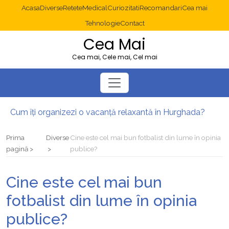
Acasa
Diverse
Retete
Medical
Curiozitati
Recomandari
Cea mai
Tehnologie
Contact
Cea Mai
Cea mai, Cele mai, Cel mai
Cum îți organizezi o vacanță relaxantă în Hurghada?
Operație cancer colon București: ce presupune tratamentul chirurgical
Multisite WordPress și Mastodon: cum gestionezi mai multe site-uri
Prima
Diverse
Cine este cel mai bun fotbalist din lume în opinia
2025: cum eviți canibalizarea cuvintelor cheie între articole SEO
pagină
publice?
Cum îți revii după o serie lungă de bilete pierdute la pariuri sportive
Diverticulita: când este necesară operația?
Cine este cel mai bun
fotbalist din lume în opinia
publice?