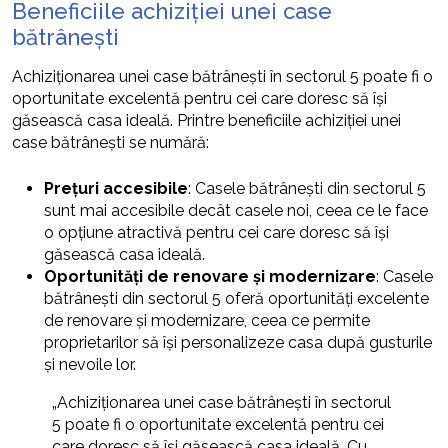
Beneficiile achiziției unei case
bătrânești
Achiziționarea unei case bătrânești în sectorul 5 poate fi o
oportunitate excelentă pentru cei care doresc să își
găsească casa ideală. Printre beneficiile achiziției unei
case bătrânești se numără:
Prețuri accesibile
: Casele bătrânești din sectorul 5
sunt mai accesibile decât casele noi, ceea ce le face
o opțiune atractivă pentru cei care doresc să își
găsească casa ideală.
Oportunități de renovare și modernizare
: Casele
bătrânești din sectorul 5 oferă oportunități excelente
de renovare și modernizare, ceea ce permite
proprietarilor să își personalizeze casa după gusturile
și nevoile lor.
„Achiziționarea unei case bătrânești în sectorul
5 poate fi o oportunitate excelentă pentru cei
care doresc să își găsească casa ideală. Cu