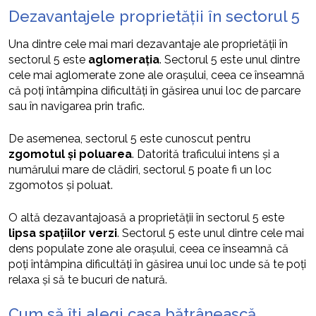
Dezavantajele proprietății în sectorul 5
Una dintre cele mai mari dezavantaje ale proprietății în
sectorul 5 este
aglomerația
. Sectorul 5 este unul dintre
cele mai aglomerate zone ale orașului, ceea ce înseamnă
că poți întâmpina dificultăți în găsirea unui loc de parcare
sau în navigarea prin trafic.
De asemenea, sectorul 5 este cunoscut pentru
zgomotul și poluarea
. Datorită traficului intens și a
numărului mare de clădiri, sectorul 5 poate fi un loc
zgomotos și poluat.
O altă dezavantajoasă a proprietății în sectorul 5 este
lipsa spațiilor verzi
. Sectorul 5 este unul dintre cele mai
dens populate zone ale orașului, ceea ce înseamnă că
poți întâmpina dificultăți în găsirea unui loc unde să te poți
relaxa și să te bucuri de natură.
Cum să îți alegi casa bătrânească