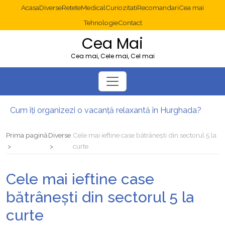
Acasa
Diverse
Retete
Medical
Curiozitati
Recomandari
Cea mai
Tehnologie
Contact
Cea Mai
Cea mai, Cele mai, Cel mai
Cum îți organizezi o vacanță relaxantă în Hurghada?
Operație cancer colon București: ce presupune tratamentul chirurgical
Multisite WordPress și Mastodon: cum gestionezi mai multe site-uri
Prima pagină
Diverse
Cele mai ieftine case bătrânești din sectorul 5 la
2025: cum eviți canibalizarea cuvintelor cheie între articole SEO
curte
Cum îți revii după o serie lungă de bilete pierdute la pariuri sportive
Diverticulita: când este necesară operația?
Cele mai ieftine case
bătrânești din sectorul 5 la
curte