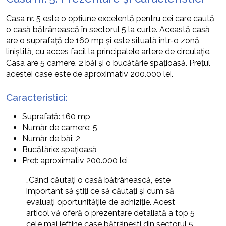
Casa nr. 5 este o opțiune excelentă pentru cei care caută
o casă bătrânească în sectorul 5 la curte. Această casă
are o suprafață de 160 mp și este situată într-o zonă
liniștită, cu acces facil la principalele artere de circulație.
Casa are 5 camere, 2 băi și o bucătărie spațioasă. Prețul
acestei case este de aproximativ 200.000 lei.
Caracteristici:
Suprafață: 160 mp
Număr de camere: 5
Număr de băi: 2
Bucătărie: spațioasă
Preț: aproximativ 200.000 lei
„Când căutați o casă bătrânească, este
important să știți ce să căutați și cum să
evaluați oportunitățile de achiziție. Acest
articol vă oferă o prezentare detaliată a top 5
cele mai ieftine case bătrânești din sectorul 5