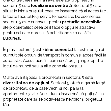
Una dintre cele mai mari avantaje ale proprietății în
sectorul 5 este
localizarea centrală
. Sectorul 5 este
situat în inima orașului, ceea ce înseamnă că ai acces facil
la toate facilitățile și serviciile necesare. De asemenea,
sectorul 5 este cunoscut pentru
prețurile accesibile
ale proprietăților, ceea ce îl face o opțiune atractivă
pentru cei care doresc să achiziționeze o casă în
București.
În plus, sectorul 5 este
bine conectat
la restul orașului,
cu multiple opțiuni de transport în comun și acces facil la
autostrăzi. Acest lucru înseamnă că poți ajunge rapid la
locul de muncă sau la alte zone ale orașului.
O altă avantajoasă a proprietății în sectorul 5 este
diversitatea de opțiuni
. Sectorul 5 oferă o gamă largă
de proprietăți, de la case vechi și noi, până la
apartamente și vile. Acest lucru înseamnă că poți găsi o
proprietate care să se potrivească nevoilor și bugetului
tău.