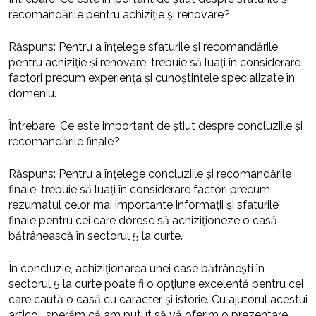
recomandările pentru achiziție și renovare?
Răspuns: Pentru a înțelege sfaturile și recomandările
pentru achiziție și renovare, trebuie să luați în considerare
factori precum experiența și cunoștințele specializate în
domeniu.
Întrebare: Ce este important de știut despre concluziile și
recomandările finale?
Răspuns: Pentru a înțelege concluziile și recomandările
finale, trebuie să luați în considerare factori precum
rezumatul celor mai importante informații și sfaturile
finale pentru cei care doresc să achiziționeze o casă
bătrânească în sectorul 5 la curte.
În concluzie, achiziționarea unei case bătrânești în
sectorul 5 la curte poate fi o opțiune excelentă pentru cei
care caută o casă cu caracter și istorie. Cu ajutorul acestui
articol, sperăm că am putut să vă oferim o prezentare