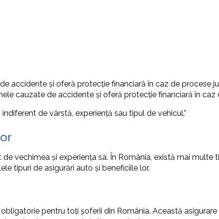
e accidente și oferă protecție financiară în caz de procese ju
ele cauzate de accidente și oferă protecție financiară în caz 
 indiferent de vârstă, experiență sau tipul de vehicul.”
lor
t de vechimea și experiența sa. În România, există mai multe tipu
le tipuri de asigurări auto și beneficiile lor.
obligatorie pentru toți șoferii din România. Această asigurare