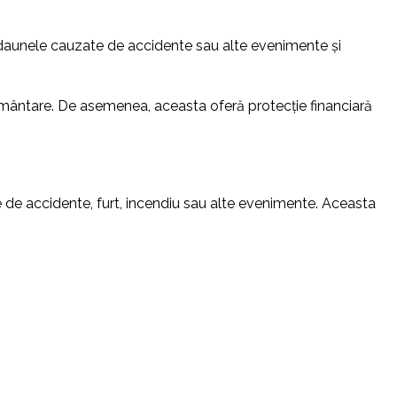
 daunele cauzate de accidente sau alte evenimente și
mântare. De asemenea, aceasta oferă protecție financiară
e accidente, furt, incendiu sau alte evenimente. Aceasta