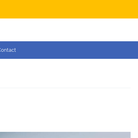
Contact