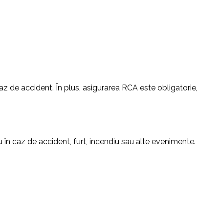
z de accident. În plus, asigurarea RCA este obligatorie,
n caz de accident, furt, incendiu sau alte evenimente.