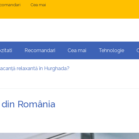
comandari
Cea mai
zitati
Recomandari
Cea mai
Tehnologie
vacanță relaxantă în Hurghada?
 București: ce presupune tratamentul chirurgical
ress și Mastodon: cum gestionezi mai multe site-uri
anibalizarea cuvintelor cheie între articole SEO
 o serie lungă de bilete pierdute la pariuri sportive
o din România
te necesară operația?