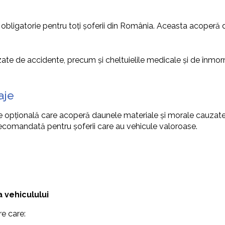
obligatorie pentru toți șoferii din România. Aceasta acoperă
te de accidente, precum și cheltuielile medicale și de înmor
aje
opțională care acoperă daunele materiale și morale cauzate d
recomandată pentru șoferii care au vehicule valoroase.
a vehiculului
e care: