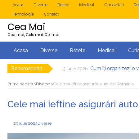
Acasa
Diverse
Retete
Medical
Curiozitati
Re
Tehnologie
Contact
Cea Mai
Cea mai, Cele mai, Cel mai
Acasa
Diverse
Retete
Medical
Curio
Recomandari
Cum îți organizezi o 
13 iunie 2026
Operație cancer colon
10 mai 2026
Multisite WordP
17 decembrie 2025
Prima pagină
Diverse
Cele mai ieftine asigurări auto din România
2025: cum eviți c
1 decembrie 2025
Cum îți revii după
15 noiembrie 2025
Cele mai ieftine asigurări aut
Diverticulita: când es
31 iulie 2026
29 iulie 2024
Diverse