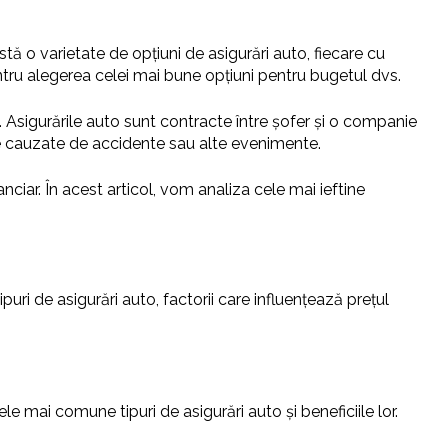
stă o varietate de opțiuni de asigurări auto, fiecare cu
pentru alegerea celei mai bune opțiuni pentru bugetul dvs.
. Asigurările auto sunt contracte între șofer și o companie
ile cauzate de accidente sau alte evenimente.
ciar. În acest articol, vom analiza cele mai ieftine
uri de asigurări auto, factorii care influențează prețul
le mai comune tipuri de asigurări auto și beneficiile lor.