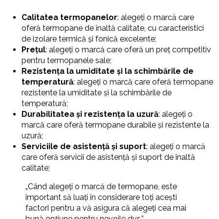
Calitatea termopanelor
: alegeți o marcă care
oferă termopane de înaltă calitate, cu caracteristici
de izolare termică și fonică excelente;
Prețul
: alegeți o marcă care oferă un preț competitiv
pentru termopanele sale;
Rezistența la umiditate și la schimbările de
temperatură
: alegeți o marcă care oferă termopane
rezistente la umiditate și la schimbările de
temperatură;
Durabilitatea și rezistența la uzură
: alegeți o
marcă care oferă termopane durabile și rezistente la
uzură;
Serviciile de asistență și suport
: alegeți o marcă
care oferă servicii de asistență și suport de înaltă
calitate;
„Când alegeți o marcă de termopane, este
important să luați în considerare toți acești
factori pentru a vă asigura că alegeți cea mai
bună opțiune pentru nevoile dvs.”