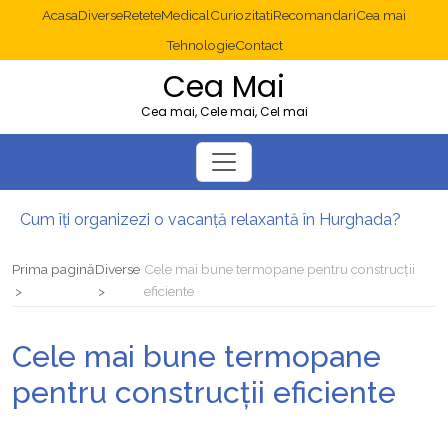
Acasa
Diverse
Retete
Medical
Curiozitati
Recomandari
Cea mai
Tehnologie
Contact
Cea Mai
Cea mai, Cele mai, Cel mai
Cum îți organizezi o vacanță relaxantă în Hurghada?
Operație cancer colon București: ce presupune tratamentul chirurgical
Multisite WordPress și Mastodon: cum gestionezi mai multe site-uri
Prima pagină
Diverse
Cele mai bune termopane pentru construcții
2025: cum eviți canibalizarea cuvintelor cheie între articole SEO
eficiente
Cum îți revii după o serie lungă de bilete pierdute la pariuri sportive
Diverticulita: când este necesară operația?
Cele mai bune termopane
pentru construcții eficiente