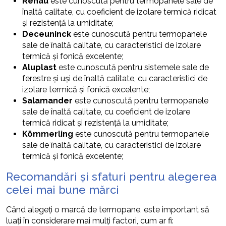
Rehau
este cunoscută pentru termopanele sale de
înaltă calitate, cu coeficient de izolare termică ridicat
și rezistență la umiditate;
Deceuninck
este cunoscută pentru termopanele
sale de înaltă calitate, cu caracteristici de izolare
termică și fonică excelente;
Aluplast
este cunoscută pentru sistemele sale de
ferestre și uși de înaltă calitate, cu caracteristici de
izolare termică și fonică excelente;
Salamander
este cunoscută pentru termopanele
sale de înaltă calitate, cu coeficient de izolare
termică ridicat și rezistență la umiditate;
Kömmerling
este cunoscută pentru termopanele
sale de înaltă calitate, cu caracteristici de izolare
termică și fonică excelente;
Recomandări și sfaturi pentru alegerea
celei mai bune mărci
Când alegeți o marcă de termopane, este important să
luați în considerare mai mulți factori, cum ar fi: