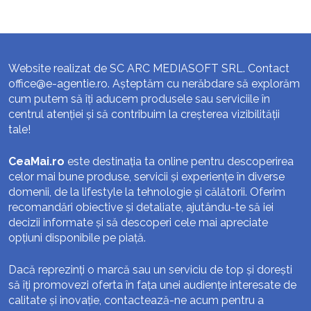
Website realizat de SC ARC MEDIASOFT SRL. Contact
office@e-agentie.ro
. Așteptăm cu nerăbdare să explorăm
cum putem să îți aducem produsele sau serviciile în
centrul atenției și să contribuim la creșterea vizibilității
tale!
CeaMai.ro
este destinația ta online pentru descoperirea
celor mai bune produse, servicii și experiențe în diverse
domenii, de la lifestyle la tehnologie și călătorii. Oferim
recomandări obiective și detaliate, ajutându-te să iei
decizii informate și să descoperi cele mai apreciate
opțiuni disponibile pe piață.
Dacă reprezinți o marcă sau un serviciu de top și dorești
să îți promovezi oferta în fața unei audiențe interesate de
calitate și inovație, contactează-ne acum pentru a