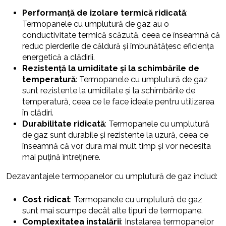
Performanță de izolare termică ridicată
:
Termopanele cu umplutură de gaz au o
conductivitate termică scăzută, ceea ce înseamnă că
reduc pierderile de căldură și îmbunătățesc eficiența
energetică a clădirii.
Rezistență la umiditate și la schimbările de
temperatură
: Termopanele cu umplutură de gaz
sunt rezistente la umiditate și la schimbările de
temperatură, ceea ce le face ideale pentru utilizarea
în clădiri.
Durabilitate ridicată
: Termopanele cu umplutură
de gaz sunt durabile și rezistente la uzură, ceea ce
înseamnă că vor dura mai mult timp și vor necesita
mai puțină întreținere.
Dezavantajele termopanelor cu umplutură de gaz includ:
Cost ridicat
: Termopanele cu umplutură de gaz
sunt mai scumpe decât alte tipuri de termopane.
Complexitatea instalării
: Instalarea termopanelor