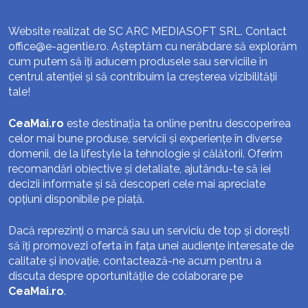
Website realizat de SC ARC MEDIASOFT SRL. Contact
office@e-agentie.ro
. Așteptăm cu nerăbdare să explorăm
cum putem să îți aducem produsele sau serviciile în
centrul atenției și să contribuim la creșterea vizibilității
tale!
CeaMai.ro
este destinația ta online pentru descoperirea
celor mai bune produse, servicii și experiențe în diverse
domenii, de la lifestyle la tehnologie și călătorii. Oferim
recomandări obiective și detaliate, ajutându-te să iei
decizii informate și să descoperi cele mai apreciate
opțiuni disponibile pe piață.
Dacă reprezinți o marcă sau un serviciu de top și dorești
să îți promovezi oferta în fața unei audiențe interesate de
calitate și inovație, contactează-ne acum pentru a
discuta despre oportunitățile de colaborare pe
CeaMai.ro
.