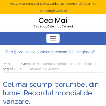
Acasa
Diverse
Retete
Medical
Curiozitati
Recomandari
Cea mai
Tehnologie
Contact
Cea Mai
Cea mai, Cele mai, Cel mai
Cum îți organizezi o vacanță relaxantă în Hurghada?
Operație cancer colon București: ce presupune tratamentul chirurgical
Multisite WordPress și Mastodon: cum gestionezi mai multe site-uri
Prima
Diverse
Cel mai scump porumbel din lume: Recordul
2025: cum eviți canibalizarea cuvintelor cheie între articole SEO
pagină
mondial de vânzare.
Cum îți revii după o serie lungă de bilete pierdute la pariuri sportive
Diverticulita: când este necesară operația?
Cel mai scump porumbel din
lume: Recordul mondial de
vânzare.