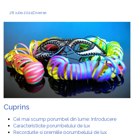
28 iulie 2024
Diverse
Cuprins
Cel mai scump porumbel din lume: Introducere
Caracteristicile porumbelului de lux
Recordurile și premiiile porumbelului de lux