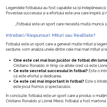
Legendele fotbalului au fost capabile să își îndeplinească ob
Povestea succesului și a efortului este una care inspiră și
„Fotbalul este un sport care necesită multă muncă și de
Intrebari/Raspunsuri: Mituri sau Realitate?
Fotbalul este un sport care a generat multe mituri și legen
secțiune, vom analiza unele dintre cele mai mari mituri și
Cine este cel mai bun jucător de fotbal din lum
Cristiano Ronaldo, în timp ce altele cred că este Lione
Ce este secretul succesului în fotbal?
Este o într
că este efortul și dedicarea.
Ce este cel mai important în fotbal?
Este o întreb
este jocul frumos și spectaculos.
În concluzie, fotbalul este un sport care a produs o mulțim
Cristiano Ronaldo și Lionel Messi, fotbalul a fost martorul u