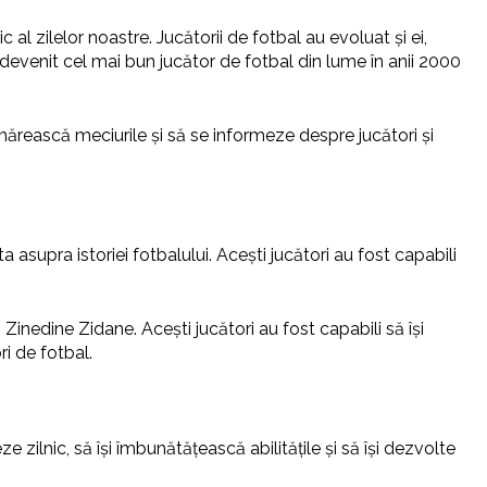
c al zilelor noastre. Jucătorii de fotbal au evoluat și ei,
a devenit cel mai bun jucător de fotbal din lume în anii 2000
rmărească meciurile și să se informeze despre jucători și
a asupra istoriei fotbalului. Acești jucători au fost capabili
Zinedine Zidane. Acești jucători au fost capabili să își
ri de fotbal.
e zilnic, să își îmbunătățească abilitățile și să își dezvolte