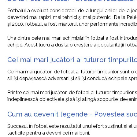
Fotbalul a evoluat considerabil de-a lungul anilor, de la jocul
devenind mai rapizi, mai tehnici și mai puternici. De la Pel
și 2010, fotbalul a fost martorul unor performanțe incredibi
Una dintre cele mai mari schimbări în fotbal a fost introdu
echipe. Acest lucru a dus la o creștere a popularității fotba
Cei mai mari jucători ai tuturor timpurilo
Cei mai mari jucători de fotbal ai tuturor timpurilor sunt o 
să își depășească adversarii și să își conducă echipele spr
Printre cei mai mari jucători de fotbal ai tuturor timpurilo
îndeplinească obiectivele și să își atingă scopurile, devenind
Cum au devenit legende = Povestea succe
Succesul în fotbal este rezultatul unui efort susținut și al u
tacticile pentru a deveni cei mai buni.