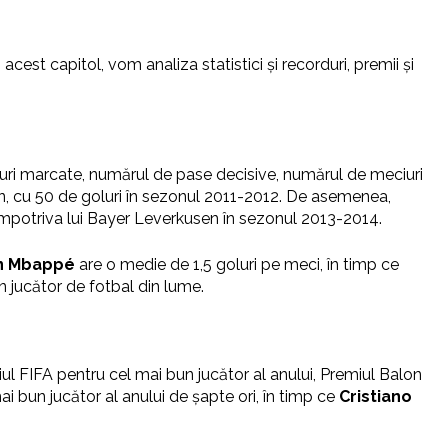
cest capitol, vom analiza statistici și recorduri, premii și
oluri marcate, numărul de pase decisive, numărul de meciuri
n, cu 50 de goluri în sezonul 2011-2012. De asemenea,
 împotriva lui Bayer Leverkusen în sezonul 2013-2014.
an Mbappé
are o medie de 1,5 goluri pe meci, în timp ce
n jucător de fotbal din lume.
miul FIFA pentru cel mai bun jucător al anului, Premiul Balon
i bun jucător al anului de șapte ori, în timp ce
Cristiano