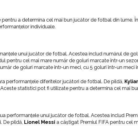
e pentru a determina cel mai bun jucător de fotbal din lume. În a
erformanțelor individuale.
formanțele unui jucător de fotbal. Acestea includ numărul de g
dul pentru cel mai mare număr de goluri marcate într-un sezo
umăr de goluri marcate într-un meci, cu 5 goluri într-un meci
para performanțele diferitelor jucători de fotbal. De pildă,
Kyli
Aceste statistici pot fi utilizate pentru a determina cel mai bu
evalua performanțele unui jucător de fotbal. Acestea includ Pre
. De pildă,
Lionel Messi
a câștigat Premiul FIFA pentru cel ma