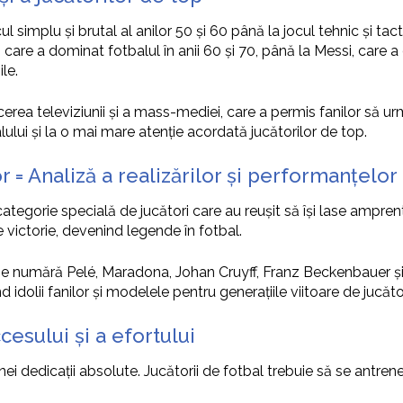
 simplu și brutal al anilor 50 și 60 până la jocul tehnic și tacti
é, care a dominat fotbalul în anii 60 și 70, până la Messi, care 
le.
cerea televiziunii și a mass-mediei, care a permis fanilor să u
lului și la o mai mare atenție acordată jucătorilor de top.
r = Analiză a realizărilor și performanțelor
categorie specială de jucători care au reușit să își lase amprent
e victorie, devenind legende în fotbal.
r se numără Pelé, Maradona, Johan Cruyff, Franz Beckenbauer și 
 idolii fanilor și modelele pentru generațiile viitoare de jucăto
sului și a efortului
nei dedicații absolute. Jucătorii de fotbal trebuie să se antrenez