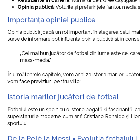
Realizările în carieră
: Numărul de trofee câștigate, 
Opinia publică
: Voturile și preferințele fanilor, media
Importanța opiniei publice
Opinia publică joacă un rol important în alegerea celui mai 
surse de informare pot influența opinia publică și, în conse
„Cel mai bun jucător de fotbal din lume este cel care 
mass-media.”
În următoarele capitole, vom analiza istoria marilor jucători
vom face previziuni pentru viitor.
Istoria marilor jucători de fotbal
Fotbalul este un sport cu o istorie bogată și fascinantă, c
superstarurile moderne, cum ar fi Cristiano Ronaldo și Lione
sportului.
De la Pelé la Messi = Evoluția fotbalului 