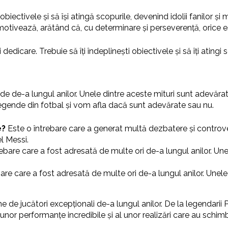
iectivele și să își atingă scopurile, devenind idolii fanilor și 
 motivează, arătând că, cu determinare și perseverență, orice es
dicare. Trebuie să îți îndeplinești obiectivele și să îți atingi
de de-a lungul anilor. Unele dintre aceste mituri sunt adevărat
 legende din fotbal și vom afla dacă sunt adevărate sau nu.
e?
Este o întrebare care a generat multă dezbatere și controve
l Messi.
ebare care a fost adresată de multe ori de-a lungul anilor. Une
are care a fost adresată de multe ori de-a lungul anilor. Unele
e de jucători excepționali de-a lungul anilor. De la legendarii
nor performanțe incredibile și al unor realizări care au schimba