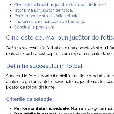
Cine este cel mai bun jucător de fotbal din lume?
Istoria marilor jucători de fotbal
Performanțele și realizările actuale
Factorii care influențează performanța
Concluzii și previziuni
Cine este cel mai bun jucător de fotb
Definiția succesului în fotbal este una complexă și multif
realizările lor. În acest capitol, vom explora criteriile de s
Definiția succesului în fotbal
Succesul în fotbal poate fi definit în multiple moduri. Uni
analizeze performanțele individuale ale jucătorilor. În aces
jucător de fotbal din lume.
Criteriile de selecție
Performanțele individuale
: Numărul de goluri marc