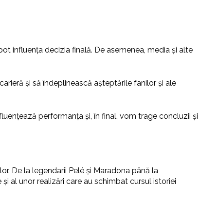
 pot influența decizia finală. De asemenea, media și alte
rieră și să îndeplinească așteptările fanilor și ale
nfluențează performanța și, în final, vom trage concluzii și
lor. De la legendarii Pelé și Maradona până la
i al unor realizări care au schimbat cursul istoriei