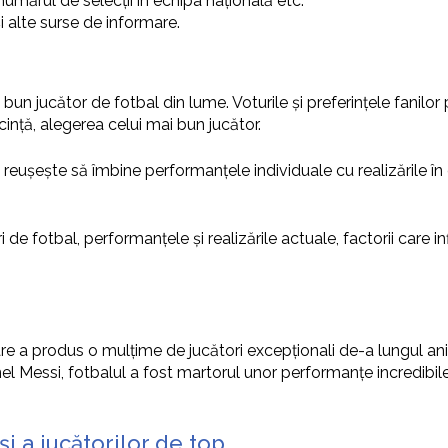
numărul de selecții în echipa națională etc.
 și alte surse de informare.
bun jucător de fotbal din lume. Voturile și preferințele fanilor
cință, alegerea celui mai bun jucător.
reușește să îmbine performanțele individuale cu realizările în ca
 de fotbal, performanțele și realizările actuale, factorii care i
are a produs o mulțime de jucători excepționali de-a lungul ani
l Messi, fotbalul a fost martorul unor performanțe incredibile ș
și a jucătorilor de top