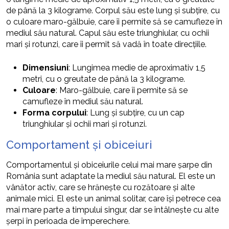
de până la 3 kilograme. Corpul său este lung și subțire, cu
o culoare maro-gălbuie, care îi permite să se camufleze în
mediul său natural. Capul său este triunghiular, cu ochii
mari și rotunzi, care îi permit să vadă în toate direcțiile.
Dimensiuni
: Lungimea medie de aproximativ 1,5
metri, cu o greutate de până la 3 kilograme.
Culoare
: Maro-gălbuie, care îi permite să se
camufleze în mediul său natural.
Forma corpului
: Lung și subțire, cu un cap
triunghiular și ochii mari și rotunzi.
Comportament și obiceiuri
Comportamentul și obiceiurile celui mai mare șarpe din
România sunt adaptate la mediul său natural. El este un
vânător activ, care se hrănește cu rozătoare și alte
animale mici. El este un animal solitar, care își petrece cea
mai mare parte a timpului singur, dar se întâlnește cu alte
șerpi în perioada de împerechere.