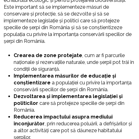
echilibrului ecologic și pentru protejarea biodiversității.
Este important să se implementeze măsuri de
conservare și protecție, să se dezvolte și să se
implementeze legislație și politici care să protejeze
speciile de șerpi din România și să se conștientizeze
populația cu privire la importanța conservării speciilor de
șerpi din România.
Crearea de zone protejate
, cum ar fi parcurile
naționale și rezervațiile naturale, unde șerpii pot trăi în
condiții de siguranță.
Implementarea măsurilor de educație și
conștientizare
a populației cu privire la importanța
conservării speciilor de șerpi din România.
Dezvoltarea și implementarea legislației și
politicilor
care să protejeze speciile de șerpi din
România.
Reducerea impactului asupra mediului
înconjurător
, prin reducerea poluării, a defrișărilor și
a altor activități care pot să dăuneze habitatului
șerpilor.