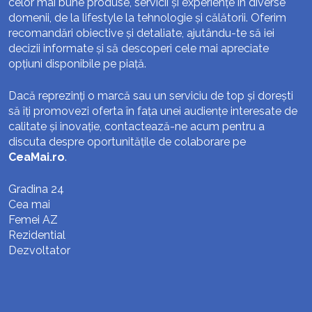
celor mai bune produse, servicii și experiențe în diverse
domenii, de la lifestyle la tehnologie și călătorii. Oferim
recomandări obiective și detaliate, ajutându-te să iei
decizii informate și să descoperi cele mai apreciate
opțiuni disponibile pe piață.
Dacă reprezinți o marcă sau un serviciu de top și dorești
să îți promovezi oferta în fața unei audiențe interesate de
calitate și inovație, contactează-ne acum pentru a
discuta despre oportunitățile de colaborare pe
CeaMai.ro
.
Gradina 24
Cea mai
Femei AZ
Rezidential
Dezvoltator