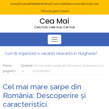
Acasa
Diverse
Retete
Medical
Curiozitati
Recomandari
Cea mai
Tehnologie
Contact
Cea Mai
Cea mai, Cele mai, Cel mai
Cum îți organizezi o vacanță relaxantă în Hurghada?
Operație cancer colon București: ce presupune tratamentul chirurgical
Multisite WordPress și Mastodon: cum gestionezi mai multe site-uri
Prima
Diverse
Cel mai mare șarpe din România: Descoperire și
2025: cum eviți canibalizarea cuvintelor cheie între articole SEO
pagină
caracteristici.
Cum îți revii după o serie lungă de bilete pierdute la pariuri sportive
Diverticulita: când este necesară operația?
Cel mai mare șarpe din
România: Descoperire și
caracteristici.