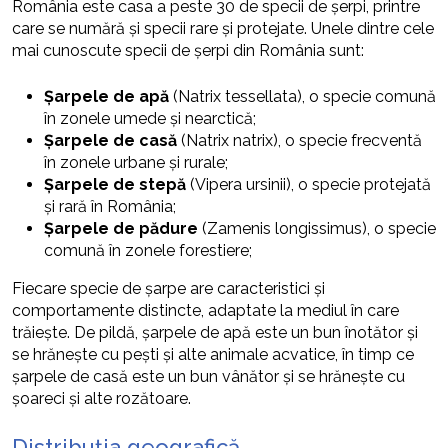
România este casa a peste 30 de specii de șerpi, printre
care se numără și specii rare și protejate. Unele dintre cele
mai cunoscute specii de șerpi din România sunt:
Șarpele de apă
(Natrix tessellata), o specie comună
în zonele umede și nearctică;
Șarpele de casă
(Natrix natrix), o specie frecventă
în zonele urbane și rurale;
Șarpele de stepă
(Vipera ursinii), o specie protejată
și rară în România;
Șarpele de pădure
(Zamenis longissimus), o specie
comună în zonele forestiere;
Fiecare specie de șarpe are caracteristici și
comportamente distincte, adaptate la mediul în care
trăiește. De pildă, șarpele de apă este un bun înotător și
se hrănește cu pești și alte animale acvatice, în timp ce
șarpele de casă este un bun vânător și se hrănește cu
șoareci și alte rozătoare.
Distribuția geografică