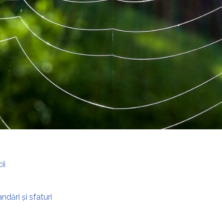
ii
ndări și sfaturi