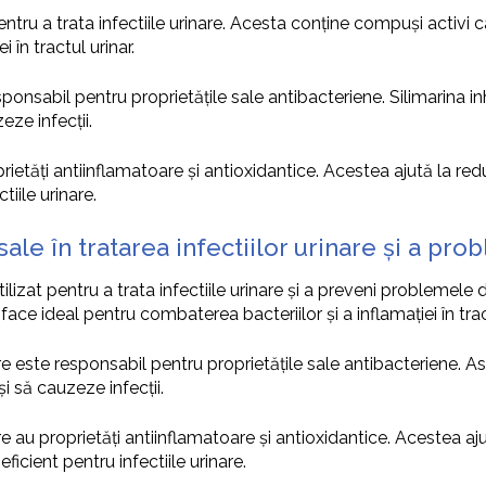
entru a trata infectiile urinare. Acesta conține compuși activi 
 în tractul urinar.
nsabil pentru proprietățile sale antibacteriene. Silimarina inh
eze infecții.
ietăți antiinflamatoare și antioxidantice. Acestea ajută la reduc
iile urinare.
sale în tratarea infectiilor urinare și a pr
tilizat pentru a trata infectiile urinare și a preveni problemel
face ideal pentru combaterea bacteriilor și a inflamației în tract
este responsabil pentru proprietățile sale antibacteriene. Asc
i să cauzeze infecții.
e au proprietăți antiinflamatoare și antioxidantice. Acestea ajută
icient pentru infectiile urinare.