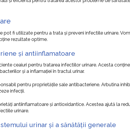
aturală și eficientă pentru tratarea acestor probleme de sănăt
nare
pot fi utilizate pentru a trata și preveni infectiile urinare. Vom 
bține rezultate optime.
eriene și antiinflamatoare
iente ceaiuri pentru tratarea infectiilor urinare. Acesta conțin
eriilor și a inflamației în tractul urinar.
sabil pentru proprietățile sale antibacteriene. Arbutina inhib
eze infecții.
rietăți antiinflamatoare și antioxidantice. Acestea ajută la reduc
ctiile urinare.
stemului urinar și a sănătății generale