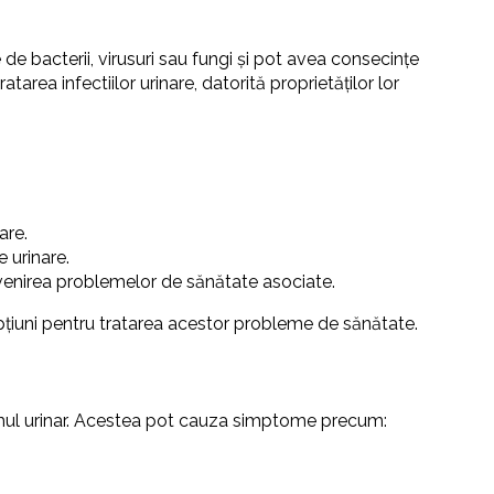
e bacterii, virusuri sau fungi și pot avea consecințe
area infectiilor urinare, datorită proprietăților lor
are.
e urinare.
prevenirea problemelor de sănătate asociate.
opțiuni pentru tratarea acestor probleme de sănătate.
stemul urinar. Acestea pot cauza simptome precum: