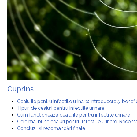
Cuprins
Ceaiurile pentru infectiile urinare: Introducere și benefic
Tipuri de ceaiuri pentru infectiile urinare
Cum funcționează ceaiurile pentru infectiile urinare
Cele mai bune ceaiuri pentru infectiile urinare: Recoma
Concluzii și recomandări finale