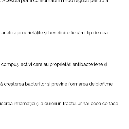
ate. Acestea pot fi consumate în mod regulat pentru a
analiza proprietățile și beneficiile fiecărui tip de ceai,
e compuși activi care au proprietăți antibacteriene și
ă creșterea bacteriilor și previne formarea de biofilme,
erea inflamației și a durerii în tractul urinar, ceea ce face