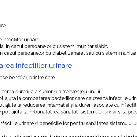
are:
nfecțiilor urinare.
ecial în cazul persoanelor cu sistem imunitar slăbit.
al în cazul persoanelor cu diabet zaharat sau cu sistem imunitar 
area infectiilor urinare
e beneficii, printre care:
cerea durerii, a arsurilor și a frecvenței urinării.
ot ajuta la combaterea bacteriilor care cauzează infecțiile urin
t ajuta la reducerea inflamației și a durerii asociate cu infecțiil
le pot ajuta la îmbunătățirea sănătății sistemului urinar și la 
ctiile urinare și beneficiile lor pentru sănătatea sistemului ur