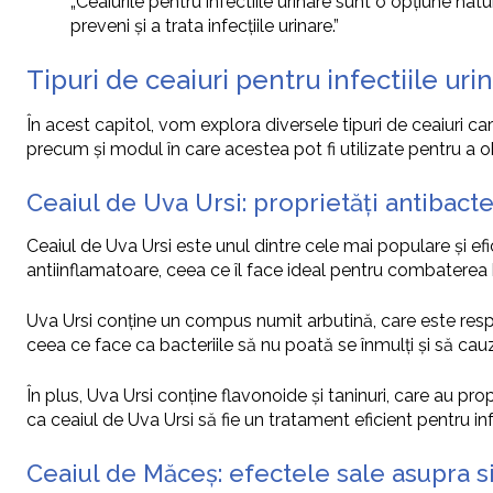
„Ceaiurile pentru infectiile urinare sunt o opțiune n
preveni și a trata infecțiile urinare.”
Tipuri de ceaiuri pentru infectiile uri
În acest capitol, vom explora diversele tipuri de ceaiuri care 
precum și modul în care acestea pot fi utilizate pentru a o
Ceaiul de Uva Ursi: proprietăți antibact
Ceaiul de Uva Ursi este unul dintre cele mai populare și efic
antiinflamatoare, ceea ce îl face ideal pentru combaterea bact
Uva Ursi conține un compus numit arbutină, care este respon
ceea ce face ca bacteriile să nu poată se înmulți și să cauz
În plus, Uva Ursi conține flavonoide și taninuri, care au prop
ca ceaiul de Uva Ursi să fie un tratament eficient pentru infe
Ceaiul de Măceș: efectele sale asupra si