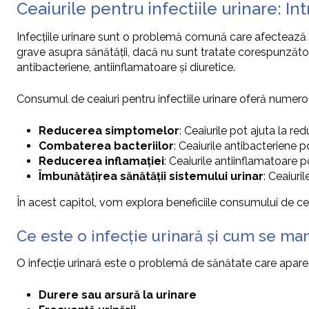
Ceaiurile pentru infectiile urinare: In
Infecțiile urinare sunt o problemă comună care afectează m
grave asupra sănătății, dacă nu sunt tratate corespunzător. Î
antibacteriene, antiinflamatoare și diuretice.
Consumul de ceaiuri pentru infectiile urinare oferă numeroas
Reducerea simptomelor
: Ceaiurile pot ajuta la redu
Combaterea bacteriilor
: Ceaiurile antibacteriene p
Reducerea inflamației
: Ceaiurile antiinflamatoare po
Îmbunătățirea sănătății sistemului urinar
: Ceaiuri
În acest capitol, vom explora beneficiile consumului de ce
Ce este o infecție urinară și cum se ma
O infecție urinară este o problemă de sănătate care apare 
Durere sau arsură la urinare