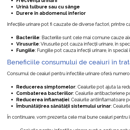
Frecvență urinării
Urină tulbure sau cu sânge
Durere în abdomenul inferior
Infecțiile urinare pot fi cauzate de diverse factori, printre c
Bacteriile
: Bacteriile sunt cele mai comune cauze ale i
Virusurile
: Virusurile pot cauza infecții urinare, în sp
Fungiile
: Fungiile pot cauza infecții urinare, în speci
Beneficiile consumului de ceaiuri în trat
Consumul de ceaiuri pentru infectiile urinare oferă numeroas
Reducerea simptomelor
: Ceaiurile pot ajuta la redu
Combaterea bacteriilor
: Ceaiurile antibacteriene p
Reducerea inflamației
: Ceaiurile antiinflamatoare po
Îmbunătățirea sănătății sistemului urinar
: Ceaiuri
În continuare, vom prezenta cele mai bune ceaiuri pentru infe