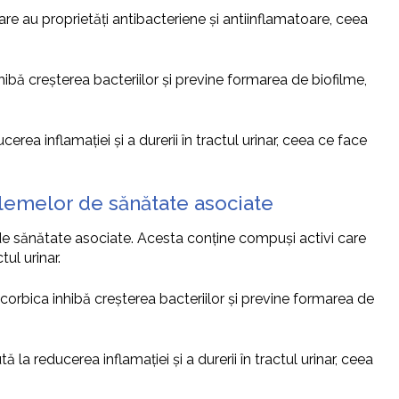
care au proprietăți antibacteriene și antiinflamatoare, ceea
ibă creșterea bacteriilor și previne formarea de biofilme,
erea inflamației și a durerii în tractul urinar, ceea ce face
oblemelor de sănătate asociate
e de sănătate asociate. Acesta conține compuși activi care
ul urinar.
orbica inhibă creșterea bacteriilor și previne formarea de
 la reducerea inflamației și a durerii în tractul urinar, ceea