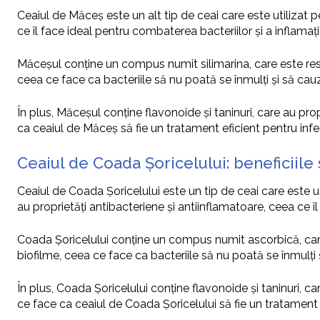
Ceaiul de Măceș este un alt tip de ceai care este utilizat p
ce îl face ideal pentru combaterea bacteriilor și a inflamației
Măceșul conține un compus numit silimarina, care este respo
ceea ce face ca bacteriile să nu poată se înmulți și să cauz
În plus, Măceșul conține flavonoide și taninuri, care au propr
ca ceaiul de Măceș să fie un tratament eficient pentru infect
Ceaiul de Coada Șoricelului: beneficiile 
Ceaiul de Coada Șoricelului este un tip de ceai care este u
au proprietăți antibacteriene și antiinflamatoare, ceea ce îl 
Coada Șoricelului conține un compus numit ascorbică, care 
biofilme, ceea ce face ca bacteriile să nu poată se înmulți ș
În plus, Coada Șoricelului conține flavonoide și taninuri, car
ce face ca ceaiul de Coada Șoricelului să fie un tratament ef