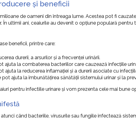
troducere și beneficii
ilioane de oameni din întreaga lume. Acestea pot fi cauzate d
n ultimii ani, ceaiurile au devenit o opțiune populară pentru trat
e beneficii, printre care:
cerea durerii, a arsurilor și a frecvenței urinării.
ot ajuta la combaterea bacteriilor care cauzează infecțiile urin
t ajuta la reducerea inflamației și a durerii asociate cu infecțiil
le pot ajuta la îmbunătățirea sănătății sistemului urinar și la 
aiuri pentru infectiile urinare și vom prezenta cele mai bune 
nifestă
atunci când bacteriile, virusurile sau fungiile infectează si