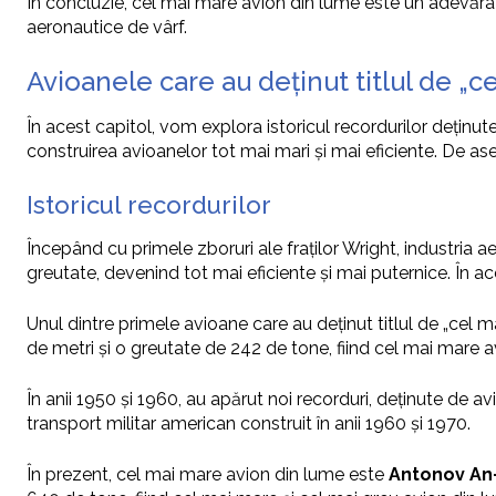
În concluzie, cel mai mare avion din lume este un adevărat 
aeronautice de vârf.
Avioanele care au deținut titlul de „c
În acest capitol, vom explora istoricul recordurilor deținu
construirea avioanelor tot mai mari și mai eficiente. De as
Istoricul recordurilor
Începând cu primele zboruri ale fraților Wright, industria 
greutate, devenind tot mai eficiente și mai puternice. În ac
Unul dintre primele avioane care au deținut titlul de „cel 
de metri și o greutate de 242 de tone, fiind cel mai mare 
În anii 1950 și 1960, au apărut noi recorduri, deținute de a
transport militar american construit în anii 1960 și 1970.
În prezent, cel mai mare avion din lume este
Antonov An-