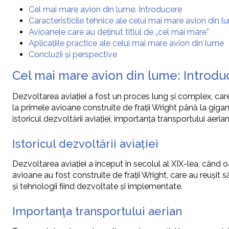
Cel mai mare avion din lume: Introducere
Caracteristicile tehnice ale celui mai mare avion din 
Avioanele care au deținut titlul de „cel mai mare”
Aplicațiile practice ale celui mai mare avion din lume
Concluzii și perspective
Cel mai mare avion din lume: Introdu
Dezvoltarea aviației a fost un proces lung și complex, care a
la primele avioane construite de frații Wright până la gig
istoricul dezvoltării aviației, importanța transportului aeri
Istoricul dezvoltării aviației
Dezvoltarea aviației a început în secolul al XIX-lea, când o
avioane au fost construite de frații Wright, care au reușit 
și tehnologii fiind dezvoltate și implementate.
Importanța transportului aerian