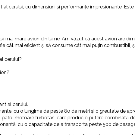
al cerului, cu dimensiuni și performanțe impresionante. Este u
celui mai mare avion din lume. Am văzut că acest avion are dime
 fie cât mai eficient și să consume cât mai puțin combustibil, 
l cerului?
vion?
t al cerului.
nante, cu o lungime de peste 80 de metri și o greutate de ap
in patru motoare turbofan, care produc o putere combinată de
ionantă, cu o capacitate de a transporta peste 500 de pasager