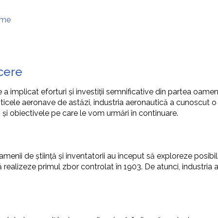
lume
cere
 implicat eforturi și investiții semnificative din partea oamenil
anticele aeronave de astăzi, industria aeronautică a cunoscut o
an și obiectivele pe care le vom urmări în continuare.
amenii de știință și inventatorii au început să exploreze posib
să realizeze primul zbor controlat în 1903. De atunci, industri