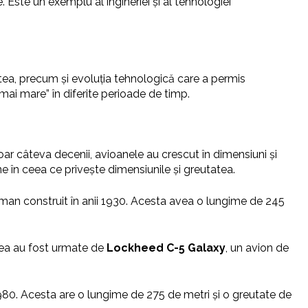
 Este un exemplu al ingineriei și al tehnologiei
tatea, precum și evoluția tehnologică care a permis
mai mare” în diferite perioade de timp.
oar câteva decenii, avioanele au crescut în dimensiuni și
ne în ceea ce privește dimensiunile și greutatea.
german construit în anii 1930. Acesta avea o lungime de 245
tea au fost urmate de
Lockheed C-5 Galaxy
, un avion de
 1980. Acesta are o lungime de 275 de metri și o greutate de