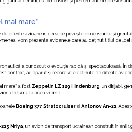
gigant al cerului, cu dimensiuni și performanțe impresionante.
el mai mare”
te de diferite avioane în ceea ce privește dimensiunile și greu
emenea, vom prezenta avioanele care au deținut titlul de „cel 
aeronautică a cunoscut o evoluție rapidă și spectaculoasă. În d
est context, au apărut și recordurile deținute de diferite avioa
mai mare” a fost
Zeppelin LZ 129 Hindenburg
, un dirijabil 
avion din lume la acea vreme.
vioanele
Boeing 377 Stratocruiser
și
Antonov An-22
. Aces
225 Mriya
, un avion de transport ucrainean construit în anii