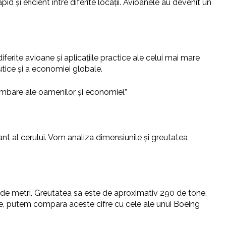
 și eficient între diferite locații. Avioanele au devenit un
iferite avioane și aplicațiile practice ale celui mai mare
tice și a economiei globale.
himbare ale oamenilor și economiei.”
ant al cerului. Vom analiza dimensiunile și greutatea
 de metri. Greutatea sa este de aproximativ 290 de tone,
ale, putem compara aceste cifre cu cele ale unui Boeing