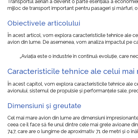
Transportul aerian a devenit o parte esențială a economiei g
mijloc de transport important pentru pasageri și mărfuri, 
Obiectivele articolului
În acest articol, vom explora caracteristicile tehnice ale ce
avion din lume. De asemenea, vom analiza impactul pe care
„Aviația este o industrie în continuă evoluție, care n
Caracteristicile tehnice ale celui ma
În acest capitol, vom explora caracteristicile tehnice ale c
avionului, sistemul de propulsie și performanțele sale, pr
Dimensiuni și greutate
Cel mai mare avion din lume are dimensiuni impresionante,
ceea ce îl face să fie unul dintre cele mai grele avioane 
747, care are o lungime de aproximativ 71 de metri și o înă