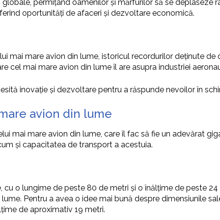
lobale, permițând oamenilor și mărfurilor să se deplaseze rapid
oferind oportunități de afaceri și dezvoltare economică.
lui mai mare avion din lume, istoricul recordurilor deținute de d
 cel mai mare avion din lume îl are asupra industriei aeronau
ecesită inovație și dezvoltare pentru a răspunde nevoilor în sc
i mare avion din lume
elui mai mare avion din lume, care îl fac să fie un adevărat gig
ecum și capacitatea de transport a acestuia.
 cu o lungime de peste 80 de metri și o înălțime de peste 24
din lume. Pentru a avea o idee mai bună despre dimensiunile s
lțime de aproximativ 19 metri.