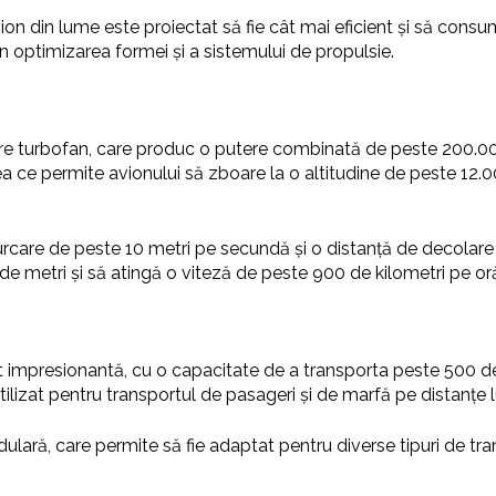
on din lume este proiectat să fie cât mai eficient și să consum
in optimizarea formei și a sistemului de propulsie.
e turbofan, care produc o putere combinată de peste 200.000
a ce permite avionului să zboare la o altitudine de peste 12.0
 urcare de peste 10 metri pe secundă și o distanță de decolar
de metri și să atingă o viteză de peste 900 de kilometri pe or
t impresionantă, cu o capacitate de a transporta peste 500 de
ilizat pentru transportul de pasageri și de marfă pe distanțe l
ulară, care permite să fie adaptat pentru diverse tipuri de tr