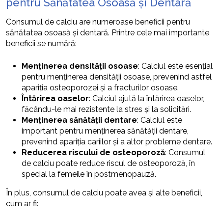
pentru Sănătatea Osoasă și Dentară
Consumul de calciu are numeroase beneficii pentru
sănătatea osoasă și dentară. Printre cele mai importante
beneficii se numără:
Menținerea densității osoase
: Calciul este esențial
pentru menținerea densității osoase, prevenind astfel
apariția osteoporozei și a fracturilor osoase.
Întărirea oaselor
: Calciul ajută la întărirea oaselor,
făcându-le mai rezistente la stres și la solicitări.
Menținerea sănătății dentare
: Calciul este
important pentru menținerea sănătății dentare,
prevenind apariția cariilor și a altor probleme dentare.
Reducerea riscului de osteoporoză
: Consumul
de calciu poate reduce riscul de osteoporoză, în
special la femeile în postmenopauză.
În plus, consumul de calciu poate avea și alte beneficii,
cum ar fi: