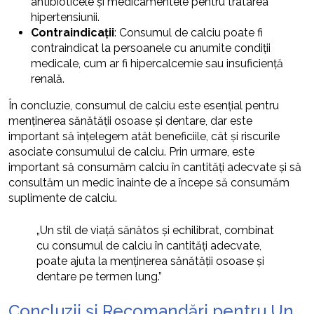
antibioticele și medicamentele pentru tratarea
hipertensiunii.
Contraindicații
: Consumul de calciu poate fi
contraindicat la persoanele cu anumite condiții
medicale, cum ar fi hipercalcemie sau insuficiență
renală.
În concluzie, consumul de calciu este esențial pentru
menținerea sănătății osoase și dentare, dar este
important să înțelegem atât beneficiile, cât și riscurile
asociate consumului de calciu. Prin urmare, este
important să consumăm calciu în cantități adecvate și să
consultăm un medic înainte de a începe să consumăm
suplimente de calciu.
„Un stil de viață sănătos și echilibrat, combinat
cu consumul de calciu în cantități adecvate,
poate ajuta la menținerea sănătății osoase și
dentare pe termen lung.”
Concluzii și Recomandări pentru Un