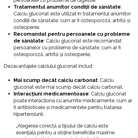
persoanele cu probleme de digestie.
Tratamentul anumitor condiții de sănătate
:
Calciu gluconat este utilizat în tratamentul anumitor
condiții de sănătate, cum ar fi osteoporoză, artrită și
osteopenie.
Recomandat pentru persoanele cu probleme
de sănătate
: Calciu gluconat este recomandat
persoanelor cu probleme de sănătate, cum ar fi
osteoporoză, artrită și osteopenie.
Dezavantajele calciului gluconat includ:
Mai scump decât calciu carbonat
: Calciu
gluconat este mai scump decât calciu carbonat.
Interacțiuni medicamentoase
: Calciu gluconat
poate interacționa cu anumite medicamente, cum ar
fi antibioticele și medicamentele pentru tratarea
hipertensiunii.
„Alegerea corectă a tipului de calciu este
esențială pentru a obține beneficiile maxime