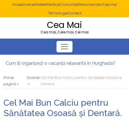
Acasa
Diverse
Retete
Medical
Curiozitati
Recomandari
Cea mai
Tehnologie
Contact
Cea Mai
Cea mai, Cele mai, Cel mai
Cum îți organizezi o vacanță relaxantă în Hurghada?
Operație cancer colon București: ce presupune tratamentul chirurgical
Multisite WordPress și Mastodon: cum gestionezi mai multe site-uri
Prima
Diverse
Cel Mai Bun Calciu pentru Sănătatea Osoasă și
2025: cum eviți canibalizarea cuvintelor cheie între articole SEO
pagină
Dentară.
Cum îți revii după o serie lungă de bilete pierdute la pariuri sportive
Diverticulita: când este necesară operația?
Cel Mai Bun Calciu pentru
Sănătatea Osoasă și Dentară.