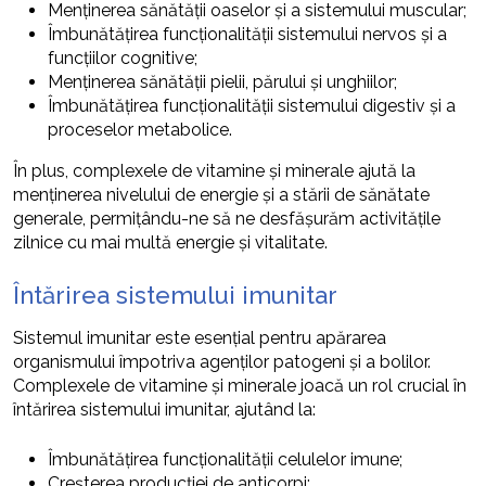
Menținerea sănătății oaselor și a sistemului muscular;
Îmbunătățirea funcționalității sistemului nervos și a
funcțiilor cognitive;
Menținerea sănătății pielii, părului și unghiilor;
Îmbunătățirea funcționalității sistemului digestiv și a
proceselor metabolice.
În plus, complexele de vitamine și minerale ajută la
menținerea nivelului de energie și a stării de sănătate
generale, permițându-ne să ne desfășurăm activitățile
zilnice cu mai multă energie și vitalitate.
Întărirea sistemului imunitar
Sistemul imunitar este esențial pentru apărarea
organismului împotriva agenților patogeni și a bolilor.
Complexele de vitamine și minerale joacă un rol crucial în
întărirea sistemului imunitar, ajutând la:
Îmbunătățirea funcționalității celulelor imune;
Creșterea producției de anticorpi;