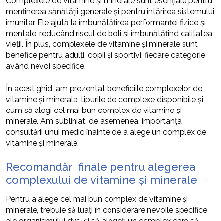
Complexele de vitamine și minerale sunt esențiale pentru
menținerea sănătății generale și pentru întărirea sistemului
imunitar. Ele ajută la îmbunătățirea performanței fizice și
mentale, reducând riscul de boli și îmbunătățind calitatea
vieții. În plus, complexele de vitamine și minerale sunt
benefice pentru adulți, copii și sportivi, fiecare categorie
având nevoi specifice.
În acest ghid, am prezentat beneficiile complexelor de
vitamine și minerale, tipurile de complexe disponibile și
cum să alegi cel mai bun complex de vitamine și
minerale. Am subliniat, de asemenea, importanța
consultării unui medic înainte de a alege un complex de
vitamine și minerale.
Recomandări finale pentru alegerea
complexului de vitamine și minerale
Pentru a alege cel mai bun complex de vitamine și
minerale, trebuie să luați în considerare nevoile specifice
ale organismului dvs. și să alegeți un complex care să