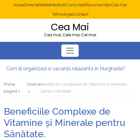
Acasa
Diverse
Retete
Medical
Curiozitati
Recomandari
Cea mai
Tehnologie
Contact
Cea Mai
Cea mai, Cele mai, Cel mai
Cum îți organizezi o vacanță relaxantă în Hurghada?
Operație cancer colon București: ce presupune tratamentul chirurgical
Multisite WordPress și Mastodon: cum gestionezi mai multe site-uri
Prima
Diverse
Beneficiile Complexe de Vitamine și Minerale
2025: cum eviți canibalizarea cuvintelor cheie între articole SEO
pagină
pentru Sănătate.
Cum îți revii după o serie lungă de bilete pierdute la pariuri sportive
Diverticulita: când este necesară operația?
Beneficiile Complexe de
Vitamine și Minerale pentru
Sănătate.