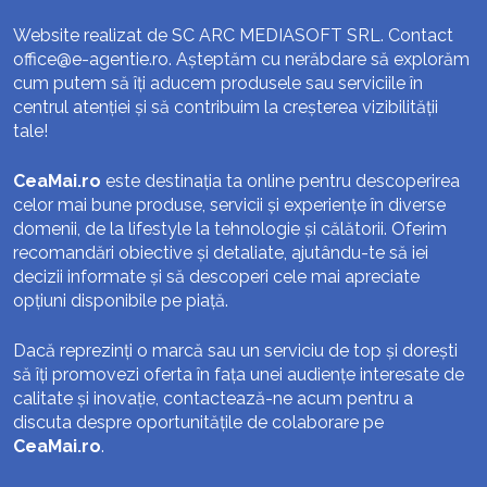
Website realizat de SC ARC MEDIASOFT SRL. Contact
office@e-agentie.ro
. Așteptăm cu nerăbdare să explorăm
cum putem să îți aducem produsele sau serviciile în
centrul atenției și să contribuim la creșterea vizibilității
tale!
CeaMai.ro
este destinația ta online pentru descoperirea
celor mai bune produse, servicii și experiențe în diverse
domenii, de la lifestyle la tehnologie și călătorii. Oferim
recomandări obiective și detaliate, ajutându-te să iei
decizii informate și să descoperi cele mai apreciate
opțiuni disponibile pe piață.
Dacă reprezinți o marcă sau un serviciu de top și dorești
să îți promovezi oferta în fața unei audiențe interesate de
calitate și inovație, contactează-ne acum pentru a
discuta despre oportunitățile de colaborare pe
CeaMai.ro
.