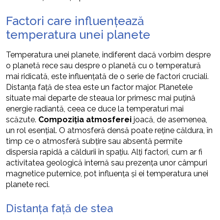
Factori care influențează
temperatura unei planete
Temperatura unei planete, indiferent dacă vorbim despre
o planetă rece sau despre o planetă cu o temperatură
mai ridicată, este influențată de o serie de factori cruciali.
Distanța față de stea este un factor major. Planetele
situate mai departe de steaua lor primesc mai puțină
energie radiantă, ceea ce duce la temperaturi mai
scăzute.
Compoziția atmosferei
joacă, de asemenea,
un rol esențial. O atmosferă densă poate reține căldura, în
timp ce o atmosferă subțire sau absentă permite
dispersia rapidă a căldurii în spațiu. Alți factori, cum ar fi
activitatea geologică internă sau prezența unor câmpuri
magnetice puternice, pot influența și ei temperatura unei
planete reci.
Distanța față de stea