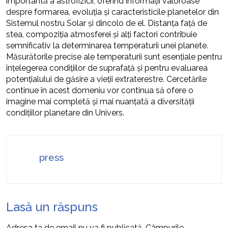
importantă a astrofizicii, oferind informații valoroase
despre formarea, evoluția și caracteristicile planetelor din
Sistemul nostru Solar și dincolo de el. Distanța față de
stea, compoziția atmosferei și alți factori contribuie
semnificativ la determinarea temperaturii unei planete.
Măsurătorile precise ale temperaturii sunt esențiale pentru
înțelegerea condițiilor de suprafață și pentru evaluarea
potențialului de găsire a vieții extraterestre. Cercetările
continue în acest domeniu vor continua să ofere o
imagine mai completă și mai nuanțată a diversității
condițiilor planetare din Univers.
press
Lasă un răspuns
Adresa ta de email nu va fi publicată.
Câmpurile