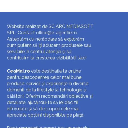
Website realizat de SC ARC MEDIASOFT
SRL. Contact
office@e-agentie.ro
.
Așteptăm cu nerăbdare să explorăm
cum putem să îți aducem produsele sau
serviciile în centrul atenției și să
contribuim la creșterea vizibilității tale!
CeaMai.ro
este destinația ta online
pentru descoperirea celor mai bune
produse, servicii și experiențe în diverse
domenii, de la lifestyle la tehnologie și
călătorii. Oferim recomandări obiective și
detaliate, ajutându-te să iei decizii
informate și să descoperi cele mai
apreciate opțiuni disponibile pe piață.