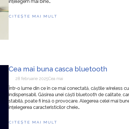
înțelegem mai bine…
CITEȘTE MAI MULT
Cea mai buna casca bluetooth
28 februarie 2025
Cea mai
Într-o lume din ce în ce mai conectată, căștile wireless 
indispensabil. Găsirea unei căști bluetooth de calitate, c
stabilă, poate fi însă o provocare. Alegerea celei mai bun
înțelegerea caracteristicilor cheie…
CITEȘTE MAI MULT