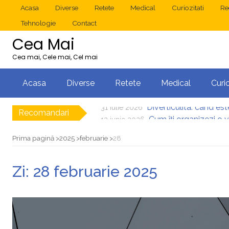
Acasa
Diverse
Retete
Medical
Curiozitati
Re
Tehnologie
Contact
Cea Mai
Cea mai, Cele mai, Cel mai
Acasa
Diverse
Retete
Medical
Curio
Recomandari
Cum îți organizezi o 
13 iunie 2026
Operație cancer colon
10 mai 2026
Multisite WordP
17 decembrie 2025
Prima pagină
2025
februarie
28
2025: cum eviți c
1 decembrie 2025
Cum îți revii după
15 noiembrie 2025
Zi:
28 februarie 2025
Diverticulita: când es
31 iulie 2026