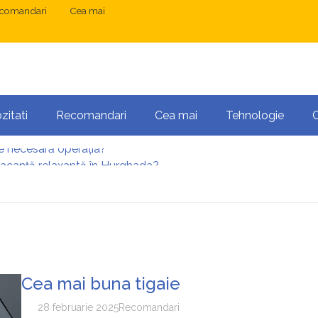
comandari
Cea mai
zitati
Recomandari
Cea mai
Tehnologie
vacanță relaxantă în Hurghada?
 București: ce presupune tratamentul chirurgical
ress și Mastodon: cum gestionezi mai multe site-uri
anibalizarea cuvintelor cheie între articole SEO
 o serie lungă de bilete pierdute la pariuri sportive
te necesară operația?
Cea mai buna tigaie
28 februarie 2025
Recomandari