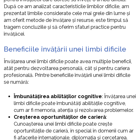
După ce am analizat caracteristicile limbilor dificile, am
prezentat limbile considerate cele mai grele din lume și
am oferit metode de învățare și resurse, este timpul să
tragem concluziile și să oferim sfaturi practice pentru
învățăcei.
Beneficiile învățării unei limbi dificile
Învățarea unei limbi dificile poate avea multiple beneficii,
atât pentru dezvoltarea personală, cât și pentru cariera
profesională. Printre beneficiile învățării unei limbi dificile
se numără:
Îmbunătățirea abilităților cognitive
: Învățarea unei
limbi dificile poate îmbunătăți abilitățile cognitive,
cum ar fi memoria, atenția și rezolvarea problemelor.
Creșterea oportunităților de carieră
:
Cunoașterea unei limbi dificile poate crește
oportunitățile de carieră, în special în domenii cum ar
fi afacerile internaționale, diplomația și cercetarea.