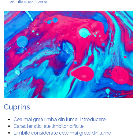
28 iulie 2024
Diverse
Cuprins
Cea mai grea limba din lume: Introducere
Caracteristici ale limbilor dificile
Limbile considerate cele mai grele din lume