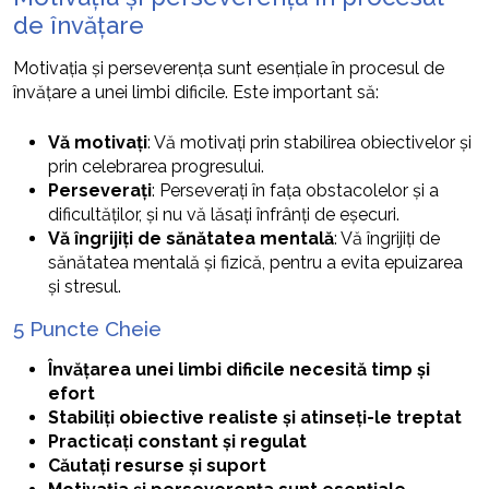
de învățare
Motivația și perseverența sunt esențiale în procesul de
învățare a unei limbi dificile. Este important să:
Vă motivați
: Vă motivați prin stabilirea obiectivelor și
prin celebrarea progresului.
Perseverați
: Perseverați în fața obstacolelor și a
dificultăților, și nu vă lăsați înfrânți de eșecuri.
Vă îngrijiți de sănătatea mentală
: Vă îngrijiți de
sănătatea mentală și fizică, pentru a evita epuizarea
și stresul.
5 Puncte Cheie
Învățarea unei limbi dificile necesită timp și
efort
Stabiliți obiective realiste și atinseți-le treptat
Practicați constant și regulat
Căutați resurse și suport