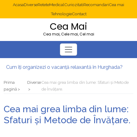
Acasa
Diverse
Retete
Medical
Curiozitati
Recomandari
Cea mai
Tehnologie
Contact
Cea Mai
Cea mai, Cele mai, Cel mai
Cum îți organizezi o vacanță relaxantă în Hurghada?
Operație cancer colon București: ce presupune tratamentul chirurgical
Multisite WordPress și Mastodon: cum gestionezi mai multe site-uri
Prima
Diverse
Cea mai grea limba din lume: Sfaturi și Metode
2025: cum eviți canibalizarea cuvintelor cheie între articole SEO
pagină
de Învățare.
Cum îți revii după o serie lungă de bilete pierdute la pariuri sportive
Diverticulita: când este necesară operația?
Cea mai grea limba din lume:
Sfaturi și Metode de Învățare.