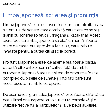
europene.
Limba japoneză: scrierea și pronunția
Limba japoneză este cunoscută pentru complexitatea sa
sistemului de scriere, care combină caractere chinezești
(kanji) cu scrierea fonetică (hiragana și katakana). Acest
lucru face ca limba japoneză să aibă un număr foarte
mare de caractere, aproximativ 2.000, care trebuie
învățate pentru a putea citi și scrie corect.
Pronunția japoneză este, de asemenea, foarte dificilă,
datorită diferențelor semnificative față de limbile
europene. Japoneză are un sistem de pronunție foarte
complex, cu o serie de sunete și intonații care sunt
necunoscute în limbile europene.
De asemenea, gramatica japoneză este foarte diferită de
cea a limbilor europene, cu o structură complexă și o
utilizare frecventă a particulelor și a verbelor auxiliare.