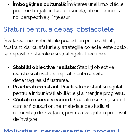
Îmbogățirea culturală
: Învățarea unei limbi dificile
poate îmbogăți cultura personală, oferind acces la
noi perspective și înțelesuri.
Sfaturi pentru a depăși obstacolele
Învățarea unei limbi dificile poate fi un proces dificil și
frustrant, dar cu sfaturile și strategiile corecte, este posibil
să depășiți obstacolele și să atingeți obiectivele.
Stabiliți obiective realiste
: Stabiliți obiective
realiste și atinseți-le treptat, pentru a evita
dezamăgirea și frustrarea.
Practicați constant
: Practicați constant și regulat,
pentru a îmbunătăți abilitățile și a menține progresul.
Căutați resurse și suport
: Căutați resurse și suport,
cum ar fi cursuri online, materiale de studiu și
comunități de învățăcei, pentru a vă ajuta în procesul
de învățare.
Motivația și perseverența în procesul