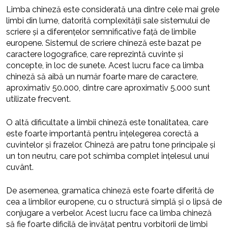
Limba chineză este considerată una dintre cele mai grele
limbi din lume, datorită complexității sale sistemului de
scriere și a diferențelor semnificative față de limbile
europene. Sistemul de scriere chineză este bazat pe
caractere logografice, care reprezintă cuvinte și
concepte, în loc de sunete. Acest lucru face ca limba
chineză să aibă un număr foarte mare de caractere,
aproximativ 50.000, dintre care aproximativ 5.000 sunt
utilizate frecvent.
O altă dificultate a limbii chineză este tonalitatea, care
este foarte importantă pentru înțelegerea corectă a
cuvintelor și frazelor. Chineză are patru tone principale și
un ton neutru, care pot schimba complet înțelesul unui
cuvânt.
De asemenea, gramatica chineză este foarte diferită de
cea a limbilor europene, cu o structură simplă și o lipsă de
conjugare a verbelor. Acest lucru face ca limba chineză
să fie foarte dificilă de învățat pentru vorbitorii de limbi