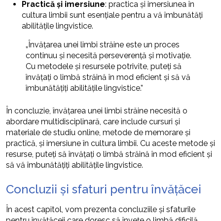
Practică și imersiune
: practica și imersiunea în
cultura limbii sunt esențiale pentru a vă îmbunătăți
abilitățile lingvistice.
„Învățarea unei limbi străine este un proces
continuu și necesită perseverență și motivație.
Cu metodele și resursele potrivite, puteți să
învățați o limbă străină în mod eficient și să vă
îmbunătățiți abilitățile lingvistice.”
În concluzie, învățarea unei limbi străine necesită o
abordare multidisciplinară, care include cursuri și
materiale de studiu online, metode de memorare și
practică, și imersiune în cultura limbii. Cu aceste metode și
resurse, puteți să învățați o limbă străină în mod eficient și
să vă îmbunătățiți abilitățile lingvistice.
Concluzii și sfaturi pentru învățăcei
În acest capitol, vom prezenta concluziile și sfaturile
pentru învățăceii care doresc să învețe o limbă dificilă.