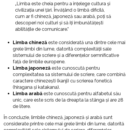
„Limba este cheia pentru a înțelege cultura și
civilizația unei țări. Învățând o limbă dificilă,
cum ar fi chineză, japoneză sau arabă, poți să
descoperi noi culturi și să îți îmbunătățești
abilitățile de comunicare.”
Limba chineză
este considerată una dintre cele mai
grele limbi din lume, datorită complexității sale
sistemului de scriere și a diferențelor semnificative
față de limbile europene.
Limba japoneză
este cunoscută pentru
complexitatea sa sistemului de scriere, care combină
caractere chinezești (kanji) cu scrierea fonetică
(hiragana și katakana).
Limba arabă
este cunoscută pentru alfabetul său
unic, care este scris de la dreapta la stânga și are 28
de litere.
În concluzie, limbile chineză, japoneză și arabă sunt
considerate printre cele mai grele limbi din lume, datorită