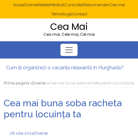
Acasa
Diverse
Retete
Medical
Curiozitati
Recomandari
Cea mai
Tehnologie
Contact
Cea Mai
Cea mai, Cele mai, Cel mai
Cum îți organizezi o vacanță relaxantă în Hurghada?
Operație cancer colon București: ce presupune tratamentul chirurgical
Multisite WordPress și Mastodon: cum gestionezi mai multe site-uri
Prima pagină
Diverse
Cea mai buna soba racheta pentru locuința ta
2025: cum eviți canibalizarea cuvintelor cheie între articole SEO
Cum îți revii după o serie lungă de bilete pierdute la pariuri sportive
Cea mai buna soba racheta
Diverticulita: când este necesară operația?
pentru locuința ta
28 iulie 2024
Diverse