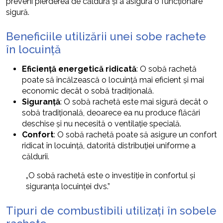
preveni pierderea de căldură și a asigura o funcționare
sigură.
Beneficiile utilizării unei sobe rachete
în locuință
Eficiență energetică ridicată
: O sobă rachetă
poate să încălzească o locuință mai eficient și mai
economic decât o sobă tradițională.
Siguranță
: O sobă rachetă este mai sigură decât o
sobă tradițională, deoarece ea nu produce flăcări
deschise și nu necesită o ventilație specială.
Confort
: O sobă rachetă poate să asigure un confort
ridicat în locuință, datorită distribuției uniforme a
căldurii.
„O sobă rachetă este o investiție în confortul și
siguranța locuinței dvs.”
Tipuri de combustibili utilizați în sobele