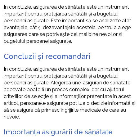
În concluzie, asigurarea de sănătate este un instrument
important pentru protejarea sănătății și a bugetului
persoanei asigurate. Este important să se analizeze atât
avantajele, cât și dezavantajele acesteia, pentru a alege
asigurarea care se potrivește cel mai bine nevoilor și
bugetului persoanei asigurate.
Concluzii și recomandări
În concluzie, asigurarea de sănătate este un instrument
important pentru protejarea sănătății și a bugetului
persoanei asigurate. Alegerea unei asigurări de sănătate
adecvate poate fi un proces complex, dar cu ajutorul
criteriilor de selecție și a informațiilor prezentate în acest
articol, persoanele asigurate pot lua o decizie informată și
să se asigure că primesc îngrijirile medicale de care au
nevoie.
Importanța asigurării de sănătate