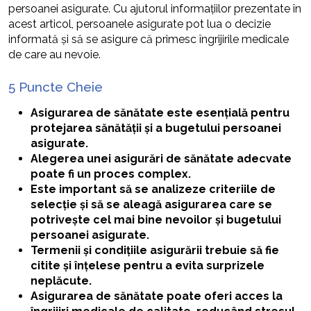
persoanei asigurate. Cu ajutorul informațiilor prezentate în
acest articol, persoanele asigurate pot lua o decizie
informată și să se asigure că primesc îngrijirile medicale
de care au nevoie.
5 Puncte Cheie
Asigurarea de sănătate este esențială pentru
protejarea sănătății și a bugetului persoanei
asigurate.
Alegerea unei asigurări de sănătate adecvate
poate fi un proces complex.
Este important să se analizeze criteriile de
selecție și să se aleagă asigurarea care se
potrivește cel mai bine nevoilor și bugetului
persoanei asigurate.
Termenii și condițiile asigurării trebuie să fie
citite și înțelese pentru a evita surprizele
neplăcute.
Asigurarea de sănătate poate oferi acces la