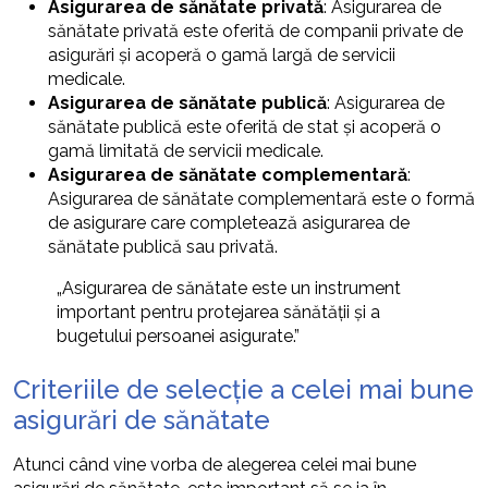
Asigurarea de sănătate privată
: Asigurarea de
sănătate privată este oferită de companii private de
asigurări și acoperă o gamă largă de servicii
medicale.
Asigurarea de sănătate publică
: Asigurarea de
sănătate publică este oferită de stat și acoperă o
gamă limitată de servicii medicale.
Asigurarea de sănătate complementară
:
Asigurarea de sănătate complementară este o formă
de asigurare care completează asigurarea de
sănătate publică sau privată.
„Asigurarea de sănătate este un instrument
important pentru protejarea sănătății și a
bugetului persoanei asigurate.”
Criteriile de selecție a celei mai bune
asigurări de sănătate
Atunci când vine vorba de alegerea celei mai bune