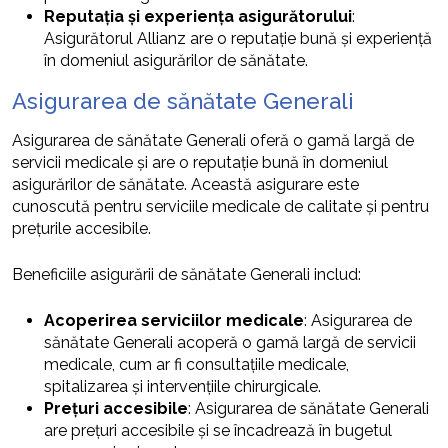
Reputația și experiența asigurătorului
:
Asigurătorul Allianz are o reputație bună și experiență
în domeniul asigurărilor de sănătate.
Asigurarea de sănătate Generali
Asigurarea de sănătate Generali oferă o gamă largă de
servicii medicale și are o reputație bună în domeniul
asigurărilor de sănătate. Această asigurare este
cunoscută pentru serviciile medicale de calitate și pentru
prețurile accesibile.
Beneficiile asigurării de sănătate Generali includ:
Acoperirea serviciilor medicale
: Asigurarea de
sănătate Generali acoperă o gamă largă de servicii
medicale, cum ar fi consultațiile medicale,
spitalizarea și intervențiile chirurgicale.
Prețuri accesibile
: Asigurarea de sănătate Generali
are prețuri accesibile și se încadrează în bugetul