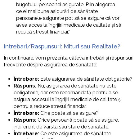
bugetului persoanei asigurate. Prin alegerea
celei mai bune asigurări de sănătate,
persoanele asigurate pot să se asigure că vor
avea acces la îngrijiri medicale de calitate și să
reducă stresul financiar.”
Intrebari/Raspunsuri: Mituri sau Realitate?
În continuare, vom prezenta câteva întrebări și răspunsuri
frecvente despre asigurarea de sănătate:
Întrebare:
Este asigurarea de sănătate obligatorie?
Răspuns:
Nu, asigurarea de sănătate nu este
obligatorie, dar este recomandată pentru a se
asigura accesul la îngrijiri medicale de calitate și
pentru a reduce stresul financiar.
Întrebare:
Cine poate să se asigure?
Răspuns:
Orice persoană poate să se asigure,
indiferent de vârstă sau stare de sănătate.
Întrebare:
Ce este asigurarea de sănătate