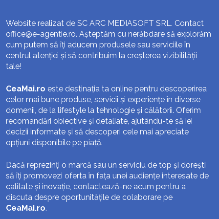
Website realizat de SC ARC MEDIASOFT SRL. Contact
office@e-agentie.ro
. Așteptăm cu nerăbdare să explorăm
cum putem să îți aducem produsele sau serviciile în
centrul atenției și să contribuim la creșterea vizibilității
tale!
CeaMai.ro
este destinația ta online pentru descoperirea
celor mai bune produse, servicii și experiențe în diverse
domenii, de la lifestyle la tehnologie și călătorii. Oferim
recomandări obiective și detaliate, ajutându-te să iei
decizii informate și să descoperi cele mai apreciate
opțiuni disponibile pe piață.
Dacă reprezinți o marcă sau un serviciu de top și dorești
să îți promovezi oferta în fața unei audiențe interesate de
calitate și inovație, contactează-ne acum pentru a
discuta despre oportunitățile de colaborare pe
CeaMai.ro
.