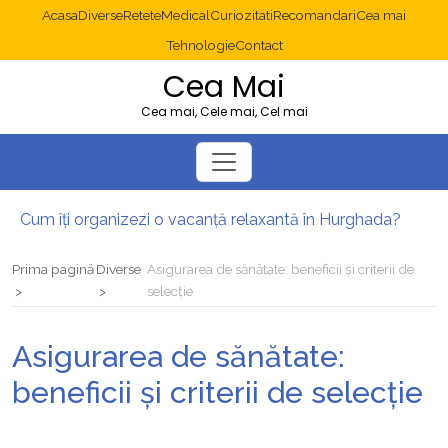
Acasa
Diverse
Retete
Medical
Curiozitati
Recomandari
Cea mai
Tehnologie
Contact
Cea Mai
Cea mai, Cele mai, Cel mai
Cum îți organizezi o vacanță relaxantă în Hurghada?
Operație cancer colon București: ce presupune tratamentul chirurgical
Multisite WordPress și Mastodon: cum gestionezi mai multe site-uri
Prima pagină
Diverse
Asigurarea de sănătate: beneficii și criterii de
2025: cum eviți canibalizarea cuvintelor cheie între articole SEO
selecție
Cum îți revii după o serie lungă de bilete pierdute la pariuri sportive
Diverticulita: când este necesară operația?
Asigurarea de sănătate:
beneficii și criterii de selecție