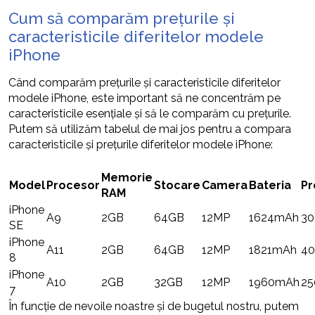
Cum să comparăm prețurile și
caracteristicile diferitelor modele
iPhone
Când comparăm prețurile și caracteristicile diferitelor
modele iPhone, este important să ne concentrăm pe
caracteristicile esențiale și să le comparăm cu prețurile.
Putem să utilizăm tabelul de mai jos pentru a compara
caracteristicile și prețurile diferitelor modele iPhone:
Memorie
Model
Procesor
Stocare
Camera
Bateria
Pr
RAM
iPhone
A9
2GB
64GB
12MP
1624mAh
3
SE
iPhone
A11
2GB
64GB
12MP
1821mAh
4
8
iPhone
A10
2GB
32GB
12MP
1960mAh
25
7
În funcție de nevoile noastre și de bugetul nostru, putem