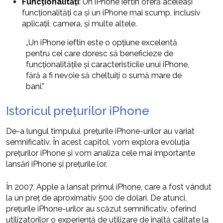
Funcționalități
: Un iPhone ieftin oferă aceleași
funcționalități ca și un iPhone mai scump, inclusiv
aplicații, camera, și multe altele.
„Un iPhone ieftin este o opțiune excelentă
pentru cei care doresc să beneficieze de
funcționalitățile și caracteristicile unui iPhone,
fără a fi nevoie să cheltuiți o sumă mare de
bani.”
Istoricul prețurilor iPhone
De-a lungul timpului, prețurile iPhone-urilor au variat
semnificativ. În acest capitol, vom explora evoluția
prețurilor iPhone și vom analiza cele mai importante
lansări iPhone și prețurile lor.
În 2007, Apple a lansat primul iPhone, care a fost vândut
la un preț de aproximativ 500 de dolari. De atunci,
prețurile iPhone-urilor au scăzut semnificativ, oferind
utilizatorilor o experiență de utilizare de înaltă calitate la