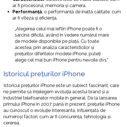
ar fi procesorul, memoria și camera.
Performanță
: o performanță de înaltă calitate, cum
ar fi viteza și eficiența.
„Alegerea celui mai ieftin iPhone poate fi o
sarcină dificilă, având în vedere numărul mare
de modele disponibile pe piață. Cu toate
acestea, prin analiza caracteristicilor și
prețurilor diferitelor modele iPhone, puteți
alege cel mai bun iPhone pentru nevoile dvs.”
Istoricul prețurilor iPhone
Istoricul prețurilor iPhone este un subiect fascinant, care
ne permite să înțelegem evoluția acestui brand și a
industriei telefoanelor mobile în general. De la lansarea
primului iPhone în 2007, până în prezent, prețurile iPhone
au cunoscut o evoluție interesantă, influențată de
numeroși factori, cum ar fi concurența, tehnologia și
cererea.