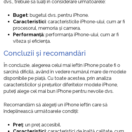
dvs., trebuie să luați în considerare următoarele:
Buget
: bugetul dvs. pentru iPhone.
Caracteristici
: caracteristicile iPhone-ului, cum ar fi
procesorul, memoria și camera.
Performanță
: performanța iPhone-ului, cum ar fi
viteza și eficiența.
Concluzii și recomandări
În concluzie, alegerea celui mai ieftin iPhone poate fi o
sarcină dificilă, având în vedere numărul mare de modele
disponibile pe piață. Cu toate acestea, prin analiza
caracteristicilor și prețurilor diferitelor modele iPhone,
puteți alege cel mai bun iPhone pentru nevoile dvs.
Recomandăm să alegeți un iPhone ieftin care să
îndeplinească următoarele condiții:
Preț
: un preț accesibil.
Caracteristici
: caracteristici de înaltă calitate, cum