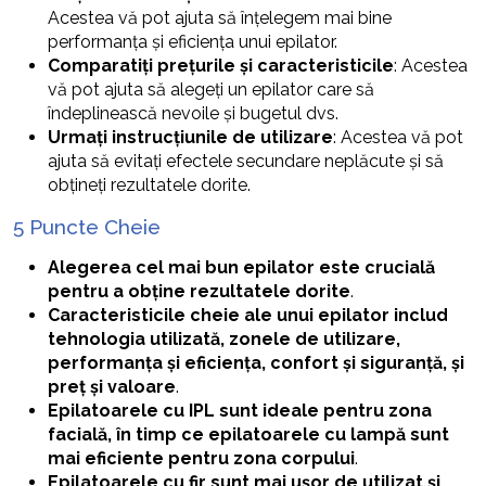
Acestea vă pot ajuta să înțelegem mai bine
performanța și eficiența unui epilator.
Comparatiți prețurile și caracteristicile
: Acestea
vă pot ajuta să alegeți un epilator care să
îndeplinească nevoile și bugetul dvs.
Urmați instrucțiunile de utilizare
: Acestea vă pot
ajuta să evitați efectele secundare neplăcute și să
obțineți rezultatele dorite.
5 Puncte Cheie
Alegerea cel mai bun epilator este crucială
pentru a obține rezultatele dorite
.
Caracteristicile cheie ale unui epilator includ
tehnologia utilizată, zonele de utilizare,
performanța și eficiența, confort și siguranță, și
preț și valoare
.
Epilatoarele cu IPL sunt ideale pentru zona
facială, în timp ce epilatoarele cu lampă sunt
mai eficiente pentru zona corpului
.
Epilatoarele cu fir sunt mai ușor de utilizat și