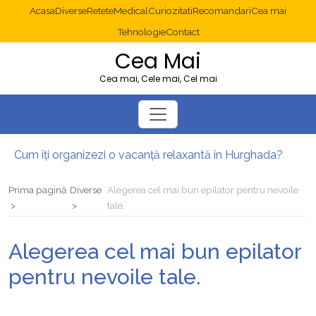
Acasa
Diverse
Retete
Medical
Curiozitati
Recomandari
Cea mai
Tehnologie
Contact
Cea Mai
Cea mai, Cele mai, Cel mai
Cum îți organizezi o vacanță relaxantă în Hurghada?
Operație cancer colon București: ce presupune tratamentul chirurgical
Multisite WordPress și Mastodon: cum gestionezi mai multe site-uri
Prima pagină
Diverse
Alegerea cel mai bun epilator pentru nevoile
2025: cum eviți canibalizarea cuvintelor cheie între articole SEO
tale.
Cum îți revii după o serie lungă de bilete pierdute la pariuri sportive
Diverticulita: când este necesară operația?
Alegerea cel mai bun epilator
pentru nevoile tale.