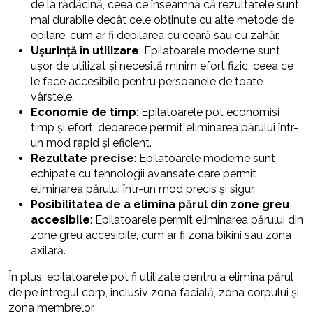
de la rădăcină, ceea ce înseamnă că rezultatele sunt
mai durabile decât cele obținute cu alte metode de
epilare, cum ar fi depilarea cu ceară sau cu zahăr.
Ușurință în utilizare
: Epilatoarele moderne sunt
ușor de utilizat și necesită minim efort fizic, ceea ce
le face accesibile pentru persoanele de toate
vârstele.
Economie de timp
: Epilatoarele pot economisi
timp și efort, deoarece permit eliminarea părului într-
un mod rapid și eficient.
Rezultate precise
: Epilatoarele moderne sunt
echipate cu tehnologii avansate care permit
eliminarea părului într-un mod precis și sigur.
Posibilitatea de a elimina părul din zone greu
accesibile
: Epilatoarele permit eliminarea părului din
zone greu accesibile, cum ar fi zona bikini sau zona
axilară.
În plus, epilatoarele pot fi utilizate pentru a elimina părul
de pe întregul corp, inclusiv zona facială, zona corpului și
zona membrelor.