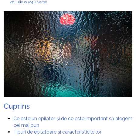
28 iulie 2024
Diverse
Cuprins
Ce este un epilator și de ce este important să alegem
cel mai bun
Tipuri de epilatoare și caracteristicile lor