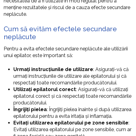
necesitatea de a fi utilizate în mod regulat pentru a
menține rezultatele și riscul de a cauza efecte secundare
neplăcute.
Cum să evităm efectele secundare
neplăcute
Pentru a evita efectele secundare neplăcute ale utilizării
unui epilator, este important să:
Urmați instrucțiunile de utilizare
: Asigurați-vă că
urmați instrucțiunile de utilizare ale epilatorului și că
respectați toate recomandările producătorului.
Utilizați epilatorul corect
: Asigurați-vă că utilizați
epilatorul corect și că respectați toate recomandările
producătorului.
Îngrijiți pielea
: Îngrijiți pielea înainte și după utilizarea
epilatorului pentru a evita iritația și inflamația.
Evitați utilizarea epilatorului pe zone sensibile
:
Evitați utilizarea epilatorului pe zone sensibile, cum ar