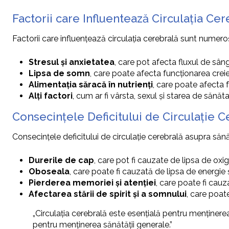
Factorii care Influentează Circulația Cer
Factorii care influențează circulația cerebrală sunt numeroși
Stresul și anxietatea
, care pot afecta fluxul de sâng
Lipsa de somn
, care poate afecta funcționarea creie
Alimentația săracă în nutrienți
, care poate afecta f
Alți factori
, cum ar fi vârsta, sexul și starea de sănăt
Consecințele Deficitului de Circulație C
Consecințele deficitului de circulație cerebrală asupra sănă
Durerile de cap
, care pot fi cauzate de lipsa de oxige
Oboseala
, care poate fi cauzată de lipsa de energie și
Pierderea memoriei și atenției
, care poate fi cauza
Afectarea stării de spirit și a somnului
, care poate
„Circulația cerebrală este esențială pentru menținerea
pentru menținerea sănătății generale.”