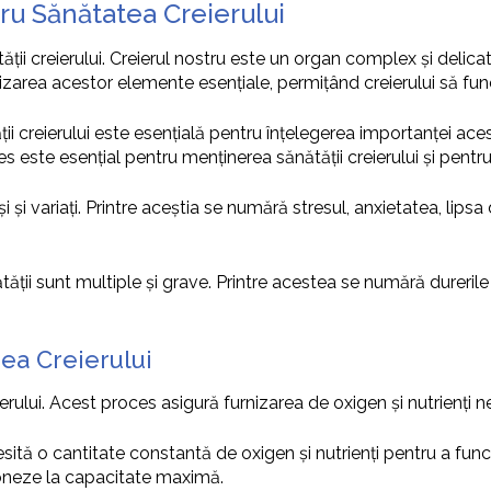
ru Sănătatea Creierului
tății creierului. Creierul nostru este un organ complex și delica
rnizarea acestor elemente esențiale, permițând creierului să f
tății creierului este esențială pentru înțelegerea importanței ace
ces este esențial pentru menținerea sănătății creierului și pent
și variați. Printre aceștia se numără stresul, anxietatea, lipsa 
ătății sunt multiple și grave. Printre acestea se numără dureri
rea Creierului
ierului. Acest proces asigură furnizarea de oxigen și nutrienți 
sită o cantitate constantă de oxigen și nutrienți pentru a func
ioneze la capacitate maximă.