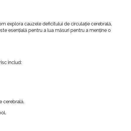
om explora cauzele deficitului de circulație cerebrală,
lă este esențială pentru a lua măsuri pentru a menține o
isc includ:
ie cerebrală.
ool.