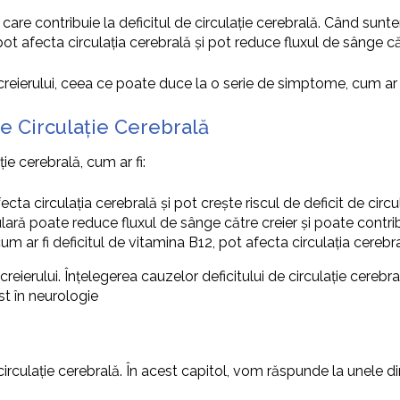
 care contribuie la deficitul de circulație cerebrală. Când sun
pot afecta circulația cerebrală și pot reduce fluxul de sânge căt
a creierului, ceea ce poate duce la o serie de simptome, cum ar
 de Circulație Cerebrală
ție cerebrală, cum ar fi:
fecta circulația cerebrală și pot crește riscul de deficit de circu
lară poate reduce fluxul de sânge către creier și poate contribui
 cum ar fi deficitul de vitamina B12, pot afecta circulația cerebra
creierului. Înțelegerea cauzelor deficitului de circulație cerebr
ist în neurologie
circulație cerebrală. În acest capitol, vom răspunde la unele din