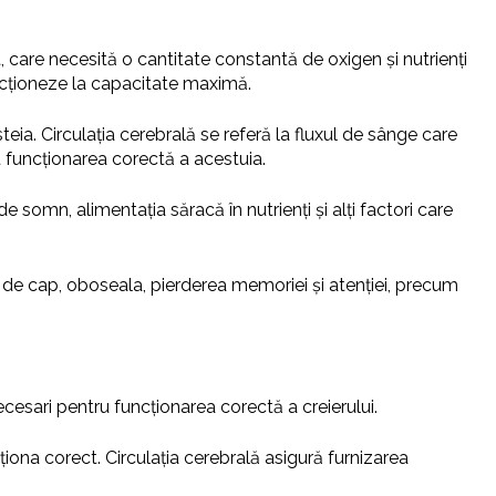
t, care necesită o cantitate constantă de oxigen și nutrienți
uncționeze la capacitate maximă.
steia. Circulația cerebrală se referă la fluxul de sânge care
ru funcționarea corectă a acestuia.
de somn, alimentația săracă în nutrienți și alți factori care
le de cap, oboseala, pierderea memoriei și atenției, precum
necesari pentru funcționarea corectă a creierului.
ționa corect. Circulația cerebrală asigură furnizarea