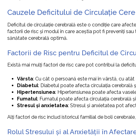
Cauzele Deficitului de Circulație Cere
Deficitul de circulație cerebrală este o condiție care afec
factorii de risc și modul în care aceștia pot fi preveniți sa
sănătate cerebrală optimă.
Factorii de Risc pentru Deficitul de Circ
Există mai mulți factori de risc care pot contribui la deficit
Vârsta
: Cu cât o persoană este mai în vârstă, cu atât 
Diabetul
: Diabetul poate afecta circulația cerebrală ș
Hipertensiunea
: Hipertensiunea poate afecta vasele
Fumatul
: Fumatul poate afecta circulația cerebrală și 
Stresul și anxietatea
: Stresul și anxietatea pot afect
Alți factori de risc includ istoricul familial de boli cerebra
Rolul Stresului și al Anxietății în Afecta