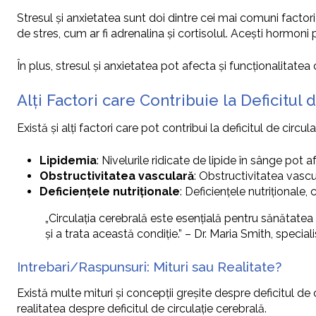
Stresul și anxietatea sunt doi dintre cei mai comuni factori
de stres, cum ar fi adrenalina și cortisolul. Acești hormoni 
În plus, stresul și anxietatea pot afecta și funcționalitate
Alți Factori care Contribuie la Deficitul
Există și alți factori care pot contribui la deficitul de circula
Lipidemia
: Nivelurile ridicate de lipide în sânge pot a
Obstructivitatea vasculară
: Obstructivitatea vascu
Deficiențele nutriționale
: Deficiențele nutriționale,
„Circulația cerebrală este esențială pentru sănătatea 
și a trata această condiție.” – Dr. Maria Smith, special
Intrebari/Raspunsuri: Mituri sau Realitate?
Există multe mituri și concepții greșite despre deficitul de 
realitatea despre deficitul de circulație cerebrală.