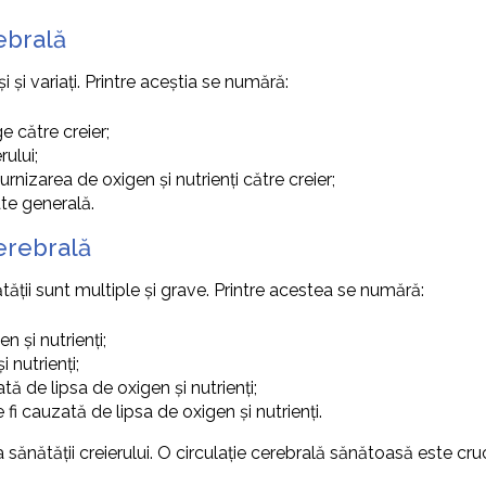
ebrală
 și variați. Printre aceștia se numără:
e către creier;
rului;
urnizarea de oxigen și nutrienți către creier;
ate generală.
erebrală
tății sunt multiple și grave. Printre acestea se numără:
n și nutrienți;
 nutrienți;
tă de lipsa de oxigen și nutrienți;
 fi cauzată de lipsa de oxigen și nutrienți.
 sănătății creierului. O circulație cerebrală sănătoasă este cru