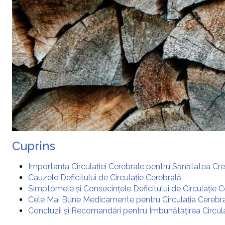
Cuprins
Importanța Circulației Cerebrale pentru Sănătatea Crei
Cauzele Deficitului de Circulație Cerebrală
Simptomele și Consecințele Deficitului de Circulație C
Cele Mai Bune Medicamente pentru Circulația Cerebr
Concluzii și Recomandări pentru Îmbunătățirea Circula