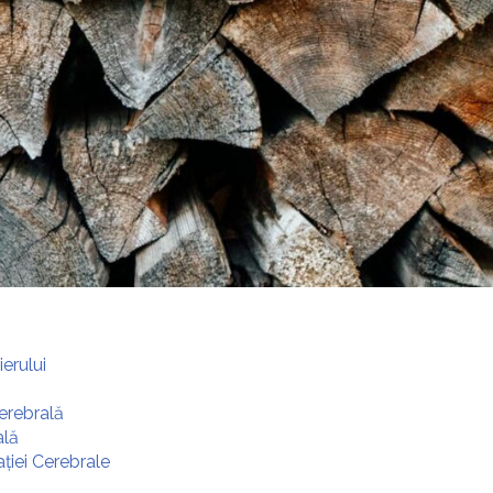
erului
erebrală
ală
ției Cerebrale