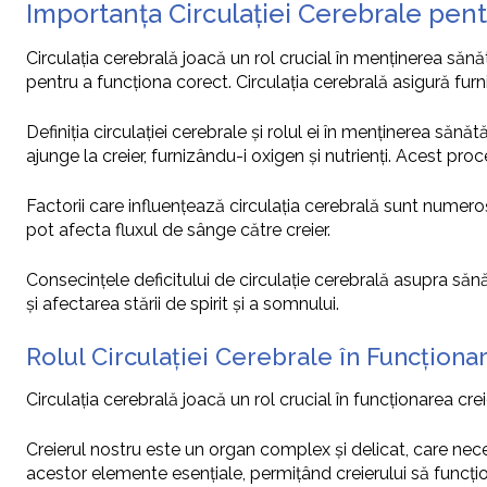
Importanța Circulației Cerebrale pent
Circulația cerebrală joacă un rol crucial în menținerea sănă
pentru a funcționa corect. Circulația cerebrală asigură fu
Definiția circulației cerebrale și rolul ei în menținerea sănă
ajunge la creier, furnizându-i oxigen și nutrienți. Acest pro
Factorii care influențează circulația cerebrală sunt numeroși 
pot afecta fluxul de sânge către creier.
Consecințele deficitului de circulație cerebrală asupra săn
și afectarea stării de spirit și a somnului.
Rolul Circulației Cerebrale în Funcționa
Circulația cerebrală joacă un rol crucial în funcționarea cre
Creierul nostru este un organ complex și delicat, care nece
acestor elemente esențiale, permițând creierului să funcț