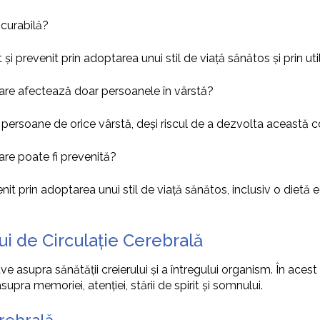
ncurabilă?
t și prevenit prin adoptarea unui stil de viață sănătos și prin u
e care afectează doar persoanele în vârstă?
 persoane de orice vârstă, deși riscul de a dezvolta această c
care poate fi prevenită?
it prin adoptarea unui stil de viață sănătos, inclusiv o dietă ech
i de Circulație Cerebrală
ve asupra sănătății creierului și a întregului organism. În ace
upra memoriei, atenției, stării de spirit și somnului.