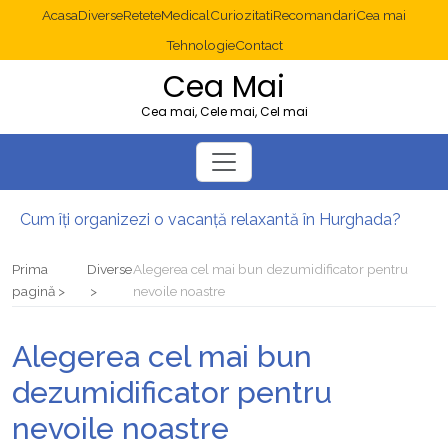
Acasa
Diverse
Retete
Medical
Curiozitati
Recomandari
Cea mai
Tehnologie
Contact
Cea Mai
Cea mai, Cele mai, Cel mai
Cum îți organizezi o vacanță relaxantă în Hurghada?
Operație cancer colon București: ce presupune tratamentul chirurgical
Multisite WordPress și Mastodon: cum gestionezi mai multe site-uri
Prima
Diverse
Alegerea cel mai bun dezumidificator pentru
2025: cum eviți canibalizarea cuvintelor cheie între articole SEO
pagină
nevoile noastre
Cum îți revii după o serie lungă de bilete pierdute la pariuri sportive
Diverticulita: când este necesară operația?
Alegerea cel mai bun
dezumidificator pentru
nevoile noastre