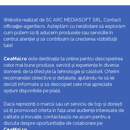
Website realizat de SC ARC MEDIASOFT SRL. Contact
office@e-agentie.ro
. Așteptăm cu nerăbdare să explorăm
cum putem să îți aducem produsele sau serviciile în
centrul atenției și să contribuim la creșterea vizibilității
tale!
CeaMai.ro
este destinația ta online pentru descoperirea
celor mai bune produse, servicii și experiențe în diverse
domenii, de la lifestyle la tehnologie și călătorii. Oferim
recomandări obiective și detaliate, ajutându-te să iei
decizii informate și să descoperi cele mai apreciate
opțiuni disponibile pe piață.
Dacă reprezinți o marcă sau un serviciu de top și dorești
să îți promovezi oferta în fața unei audiențe interesate de
calitate și inovație, contactează-ne acum pentru a
discuta despre oportunitățile de colaborare pe
CeaMai.ro
.