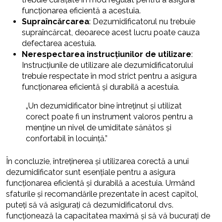
funcționarea eficientă a acestuia.
Supraîncărcarea
: Dezumidificatorul nu trebuie
supraîncărcat, deoarece acest lucru poate cauza
defectarea acestuia.
Nerespectarea instrucțiunilor de utilizare
:
Instrucțiunile de utilizare ale dezumidificatorului
trebuie respectate în mod strict pentru a asigura
funcționarea eficientă și durabilă a acestuia.
„Un dezumidificator bine întreținut și utilizat
corect poate fi un instrument valoros pentru a
menține un nivel de umiditate sănătos și
confortabil în locuință.”
În concluzie, întreținerea și utilizarea corectă a unui
dezumidificator sunt esențiale pentru a asigura
funcționarea eficientă și durabilă a acestuia. Urmând
sfaturile și recomandările prezentate în acest capitol,
puteți să vă asigurați că dezumidificatorul dvs.
funcționează la capacitatea maximă și să vă bucurați de