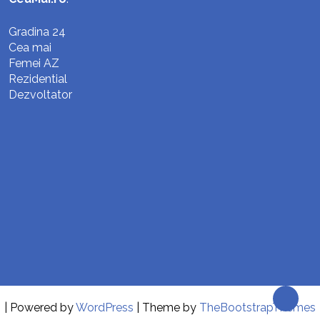
Gradina 24
Cea mai
Femei AZ
Rezidential
Dezvoltator
| Powered by
WordPress
| Theme by
TheBootstrapThemes