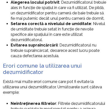
Alegerea locului potrivit
: Dezumidificatorul trebuie
ales în funcție de spațiul în care va fi utilizat. De pildă,
un dezumidificator pentru cameră de baie trebuie să
fie mai puternic decât unul pentru cameră de dormit.
Setarea corectă a nivelului de umiditate
: Nivelul
de umiditate trebuie setat în funcție de nevoile
specifice ale spațiului în care este utilizat
dezumidificatorul.
Evitarea supraîncărcării
: Dezumidificatorul nu
trebuie supraîncărcat, deoarece acest lucru poate
cauza defectarea acestuia.
Erori comune la utilizarea unui
dezumidificator
Există mai multe erori comune care pot fi evitate la
utilizarea unui dezumidificator. Următoarele sunt câteva
exemple:
Neîntreținerea filtrelor
: Filtrele dezumidificatorului
trebuie curățate în mod regulat pentru a asigura