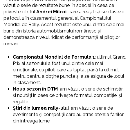
văzut o serie de rezultate bune, în special în ceea ce
privește pilotul
Andrei Mitroi
, care a reușit să se claseze
pe locul 2 în clasamentul general al Campionatului
Mondial de Rally. Acest rezultat este unul dintre cele mai
bune din istoria automobilismului românesc și
demonstrează nivelul ridicat de performanță al piloților
români.
Campionatul Mondial de Formula 1
: ultimul Grand
Prix al sezonului a fost unul dintre cele mai
emoționale, cu piloți care au luptat până la ultimul
metru pentru a obține puncte și a se asigura de locul
în clasament.
Noua sezon în DTM
: am văzut o serie de schimbări
și noutăți în ceea ce privește formatul competiției și
regulile.
Știri din lumea rally-ului
: am văzut o serie de
evenimente și competiții care au atras atenția fanilor
din întreaga lume.