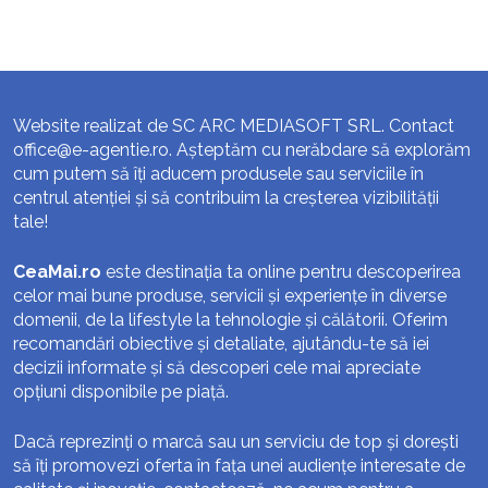
Website realizat de SC ARC MEDIASOFT SRL. Contact
office@e-agentie.ro
. Așteptăm cu nerăbdare să explorăm
cum putem să îți aducem produsele sau serviciile în
centrul atenției și să contribuim la creșterea vizibilității
tale!
CeaMai.ro
este destinația ta online pentru descoperirea
celor mai bune produse, servicii și experiențe în diverse
domenii, de la lifestyle la tehnologie și călătorii. Oferim
recomandări obiective și detaliate, ajutându-te să iei
decizii informate și să descoperi cele mai apreciate
opțiuni disponibile pe piață.
Dacă reprezinți o marcă sau un serviciu de top și dorești
să îți promovezi oferta în fața unei audiențe interesate de