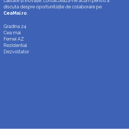
calitate și inovație, contactează-ne acum pentru a
discuta despre oportunitățile de colaborare pe
CeaMai.ro
.
Gradina 24
Cea mai
Femei AZ
Rezidential
Dezvoltator