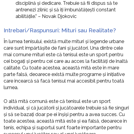
disciplină și dedicare. Trebuie să fii dispus să te
antrenezi zilnic și să îți îmbunătățești constant
abilitățile.” – Novak Djokovic
Intrebari/Raspunsuri: Mituri sau Realitate?
În lumea tenisului, există multe mituri și legende urbane
care sunt împărtășite de fani și jucători. Una dintre cele
mai comune mituri este că tenisul este un sport pentru
cei bogați și pentru cei care au acces la facilități de înaltă
calitate. Cu toate acestea, această mită este în mare
parte falsă, deoarece există multe programe și inițiative
care încearcă să facă tenisul mai accesibil pentru toată
lumea.
O altă mită comună este că tenisul este un sport
individual, și că jucătorii și jucătoarele trebuie să fie singuri
și să se bazați doar pe ei înșiși pentru a avea succes. Cu
toate acestea, această mită este și ea falsă, deoarece în
tenis, echipa și suportul sunt foarte importante pentru