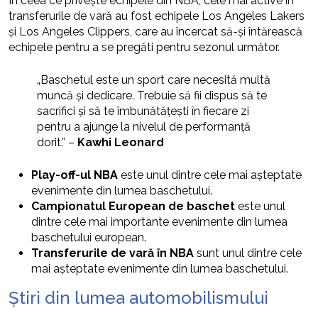
În ceea ce privește echipele din NBA, cele mai active în
transferurile de vară au fost echipele Los Angeles Lakers
și Los Angeles Clippers, care au încercat să-și întărească
echipele pentru a se pregăti pentru sezonul următor.
„Baschetul este un sport care necesită multă
muncă și dedicare. Trebuie să fii dispus să te
sacrifici și să te îmbunătățești în fiecare zi
pentru a ajunge la nivelul de performanță
dorit.” –
Kawhi Leonard
Play-off-ul NBA
este unul dintre cele mai așteptate
evenimente din lumea baschetului.
Campionatul European de baschet
este unul
dintre cele mai importante evenimente din lumea
baschetului european.
Transferurile de vară în NBA
sunt unul dintre cele
mai așteptate evenimente din lumea baschetului.
Știri din lumea automobilismului