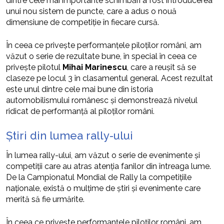
dintre cele mai importante schimbări a fost introducerea
unui nou sistem de puncte, care a adus o nouă
dimensiune de competiție în fiecare cursă.
În ceea ce privește performanțele piloților români, am
văzut o serie de rezultate bune, în special în ceea ce
privește pilotul
Mihai Marinescu
, care a reușit să se
claseze pe locul 3 în clasamentul general. Acest rezultat
este unul dintre cele mai bune din istoria
automobilismului românesc și demonstrează nivelul
ridicat de performanță al piloților români.
Știri din lumea rally-ului
În lumea rally-ului, am văzut o serie de evenimente și
competiții care au atras atenția fanilor din întreaga lume.
De la Campionatul Mondial de Rally la competițiile
naționale, există o mulțime de știri și evenimente care
merită să fie urmărite.
În ceea ce privește performanțele piloților români, am