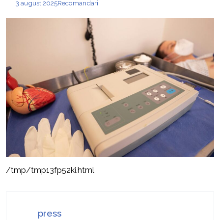
3 august 2025
Recomandari
/tmp/tmp13fp52ki.html
press