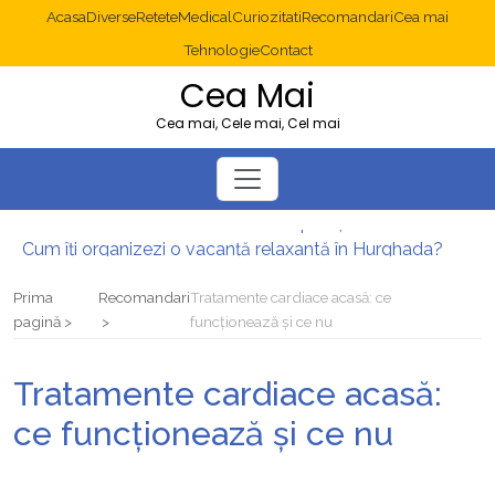
Acasa
Diverse
Retete
Medical
Curiozitati
Recomandari
Cea mai
Tehnologie
Contact
Cea Mai
Cea mai, Cele mai, Cel mai
Cum îți organizezi o vacanță relaxantă în Hurghada?
Operație cancer colon București: ce presupune tratamentul chirurgical
Multisite WordPress și Mastodon: cum gestionezi mai multe site-uri
Prima
Recomandari
Tratamente cardiace acasă: ce
2025: cum eviți canibalizarea cuvintelor cheie între articole SEO
pagină
funcționează și ce nu
Cum îți revii după o serie lungă de bilete pierdute la pariuri sportive
Diverticulita: când este necesară operația?
Tratamente cardiace acasă:
ce funcționează și ce nu