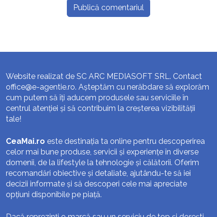
Website realizat de SC ARC MEDIASOFT SRL. Contact
office@e-agentie.ro
. Așteptăm cu nerăbdare să explorăm
cum putem să îți aducem produsele sau serviciile în
centrul atenției și să contribuim la creșterea vizibilității
tale!
CeaMai.ro
este destinația ta online pentru descoperirea
celor mai bune produse, servicii și experiențe în diverse
domenii, de la lifestyle la tehnologie și călătorii. Oferim
recomandări obiective și detaliate, ajutându-te să iei
decizii informate și să descoperi cele mai apreciate
opțiuni disponibile pe piață.
Dacă reprezinți o marcă sau un serviciu de top și dorești