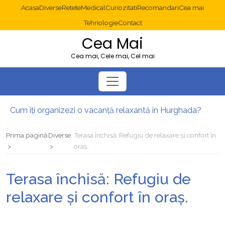
Acasa
Diverse
Retete
Medical
Curiozitati
Recomandari
Cea mai
Tehnologie
Contact
Cea Mai
Cea mai, Cele mai, Cel mai
Cum îți organizezi o vacanță relaxantă în Hurghada?
Operație cancer colon București: ce presupune tratamentul chirurgical
Multisite WordPress și Mastodon: cum gestionezi mai multe site-uri
Prima pagină
Diverse
Terasa închisă: Refugiu de relaxare și confort în
2025: cum eviți canibalizarea cuvintelor cheie între articole SEO
oraș.
Cum îți revii după o serie lungă de bilete pierdute la pariuri sportive
Diverticulita: când este necesară operația?
Terasa închisă: Refugiu de
relaxare și confort în oraș.