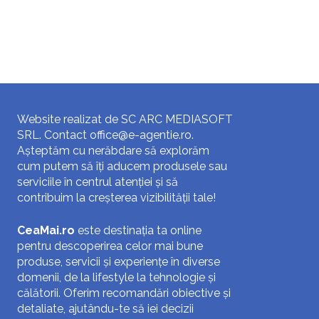
Website realizat de SC ARC MEDIASOFT
SRL. Contact
office@e-agentie.ro
.
Așteptăm cu nerăbdare să explorăm
cum putem să îți aducem produsele sau
serviciile în centrul atenției și să
contribuim la creșterea vizibilității tale!
CeaMai.ro
este destinația ta online
pentru descoperirea celor mai bune
produse, servicii și experiențe în diverse
domenii, de la lifestyle la tehnologie și
călătorii. Oferim recomandări obiective și
detaliate, ajutându-te să iei decizii