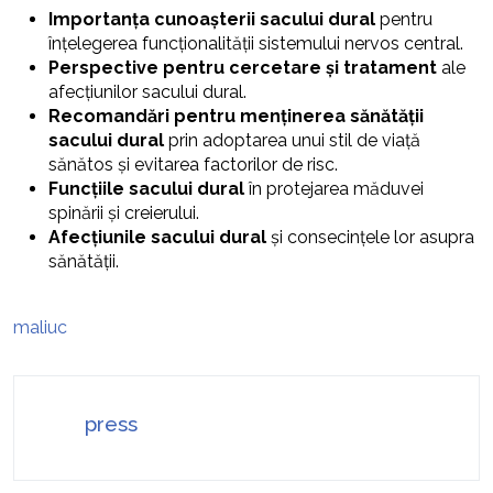
Importanța cunoașterii sacului dural
pentru
înțelegerea funcționalității sistemului nervos central.
Perspective pentru cercetare și tratament
ale
afecțiunilor sacului dural.
Recomandări pentru menținerea sănătății
sacului dural
prin adoptarea unui stil de viață
sănătos și evitarea factorilor de risc.
Funcțiile sacului dural
în protejarea măduvei
spinării și creierului.
Afecțiunile sacului dural
și consecințele lor asupra
sănătății.
maliuc
press