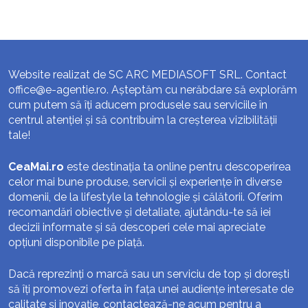
Website realizat de SC ARC MEDIASOFT SRL. Contact
office@e-agentie.ro
. Așteptăm cu nerăbdare să explorăm
cum putem să îți aducem produsele sau serviciile în
centrul atenției și să contribuim la creșterea vizibilității
tale!
CeaMai.ro
este destinația ta online pentru descoperirea
celor mai bune produse, servicii și experiențe în diverse
domenii, de la lifestyle la tehnologie și călătorii. Oferim
recomandări obiective și detaliate, ajutându-te să iei
decizii informate și să descoperi cele mai apreciate
opțiuni disponibile pe piață.
Dacă reprezinți o marcă sau un serviciu de top și dorești
să îți promovezi oferta în fața unei audiențe interesate de
calitate și inovație, contactează-ne acum pentru a