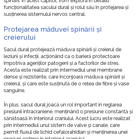
spinării. În acest capitol, vom explora în detaliu
funcționalitatea sacului dural și rolul său în protejarea și
susținerea sistemului nervos central.
Protejarea măduvei spinării și
creierului
Sacul dural protejează măduva spinării și creierul de
leziuni și infecții, acționând ca o barieră protectoare
împotriva agenților patogeni și a factorilor de stres.
Acesta este realizat prin intermediul unei membrane
dense și rezistente, care înconjoară măduva spinării și
creierul, și care este susținută de o rețea de fibre și vase
sanguine.
În plus, sacul dural joacă un rol important în reglarea
presiunii intracraniene, menținând o presiune constantă și
sănătoasă în interiorul craniului. Acest lucru este realizat
prin intermediul unui sistem de valve și canale, care
permit fluxul de lichid cefalorahidian și menținerea unei
presiuni optime în interiorul craniului.