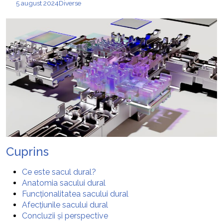
5 august 2024
Diverse
Cuprins
Ce este sacul dural?
Anatomia sacului dural
Funcționalitatea sacului dural
Afecțiunile sacului dural
Concluzii și perspective