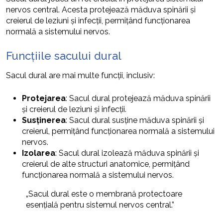
nervos central. Acesta protejează măduva spinării și
creierul de leziuni și infecții, permițând funcționarea
normală a sistemului nervos.
Funcțiile sacului dural
Sacul dural are mai multe funcții, inclusiv:
Protejarea
: Sacul dural protejează măduva spinării
și creierul de leziuni și infecții.
Susținerea
: Sacul dural susține măduva spinării și
creierul, permițând funcționarea normală a sistemului
nervos.
Izolarea
: Sacul dural izolează măduva spinării și
creierul de alte structuri anatomice, permițând
funcționarea normală a sistemului nervos.
„Sacul dural este o membrană protectoare
esențială pentru sistemul nervos central.”