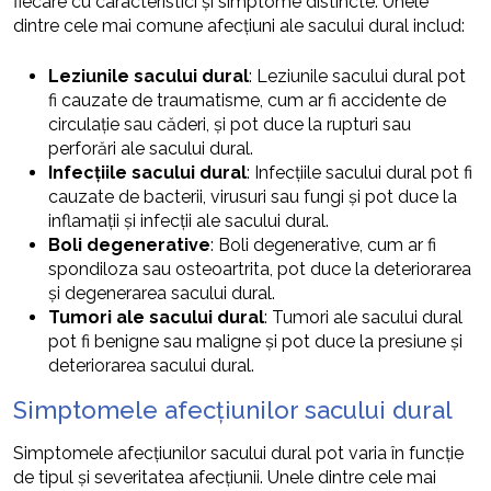
fiecare cu caracteristici și simptome distincte. Unele
dintre cele mai comune afecțiuni ale sacului dural includ:
Leziunile sacului dural
: Leziunile sacului dural pot
fi cauzate de traumatisme, cum ar fi accidente de
circulație sau căderi, și pot duce la rupturi sau
perforări ale sacului dural.
Infecțiile sacului dural
: Infecțiile sacului dural pot fi
cauzate de bacterii, virusuri sau fungi și pot duce la
inflamații și infecții ale sacului dural.
Boli degenerative
: Boli degenerative, cum ar fi
spondiloza sau osteoartrita, pot duce la deteriorarea
și degenerarea sacului dural.
Tumori ale sacului dural
: Tumori ale sacului dural
pot fi benigne sau maligne și pot duce la presiune și
deteriorarea sacului dural.
Simptomele afecțiunilor sacului dural
Simptomele afecțiunilor sacului dural pot varia în funcție
de tipul și severitatea afecțiunii. Unele dintre cele mai