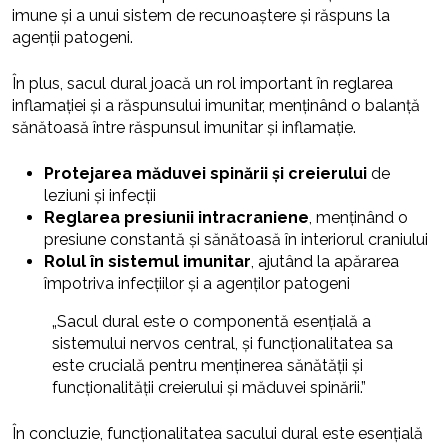
imune și a unui sistem de recunoaștere și răspuns la
agenții patogeni.
În plus, sacul dural joacă un rol important în reglarea
inflamației și a răspunsului imunitar, menținând o balanță
sănătoasă între răspunsul imunitar și inflamație.
Protejarea măduvei spinării și creierului
de
leziuni și infecții
Reglarea presiunii intracraniene
, menținând o
presiune constantă și sănătoasă în interiorul craniului
Rolul în sistemul imunitar
, ajutând la apărarea
împotriva infecțiilor și a agenților patogeni
„Sacul dural este o componentă esențială a
sistemului nervos central, și funcționalitatea sa
este crucială pentru menținerea sănătății și
funcționalității creierului și măduvei spinării.”
În concluzie, funcționalitatea sacului dural este esențială