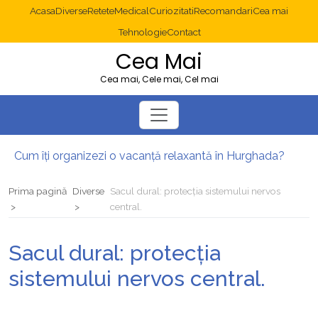
Acasa
Diverse
Retete
Medical
Curiozitati
Recomandari
Cea mai
Tehnologie
Contact
Cea Mai
Cea mai, Cele mai, Cel mai
Cum îți organizezi o vacanță relaxantă în Hurghada?
Operație cancer colon București: ce presupune tratamentul chirurgical
Multisite WordPress și Mastodon: cum gestionezi mai multe site-uri
Prima pagină
Diverse
Sacul dural: protecția sistemului nervos
2025: cum eviți canibalizarea cuvintelor cheie între articole SEO
central.
Cum îți revii după o serie lungă de bilete pierdute la pariuri sportive
Diverticulita: când este necesară operația?
Sacul dural: protecția
sistemului nervos central.