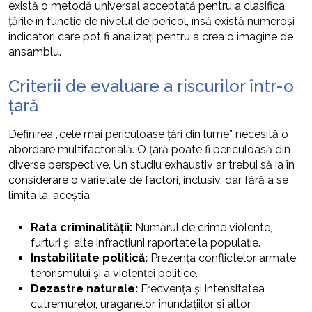
există o metodă universal acceptată pentru a clasifica
țările în funcție de nivelul de pericol, însă există numeroși
indicatori care pot fi analizați pentru a crea o imagine de
ansamblu.
Criterii de evaluare a riscurilor într-o
țară
Definirea „cele mai periculoase țări din lume” necesită o
abordare multifactorială. O țară poate fi periculoasă din
diverse perspective. Un studiu exhaustiv ar trebui să ia în
considerare o varietate de factori, inclusiv, dar fără a se
limita la, aceștia:
Rata criminalității:
Numărul de crime violente,
furturi și alte infracțiuni raportate la populație.
Instabilitate politică:
Prezența conflictelor armate,
terorismului și a violenței politice.
Dezastre naturale:
Frecvența și intensitatea
cutremurelor, uraganelor, inundațiilor și altor