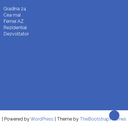
Gradina 24
Cea mai
Femei AZ
Rezidential
Dezvoltator
| Powered by
WordPress
| Theme by
TheBootstrapThemes