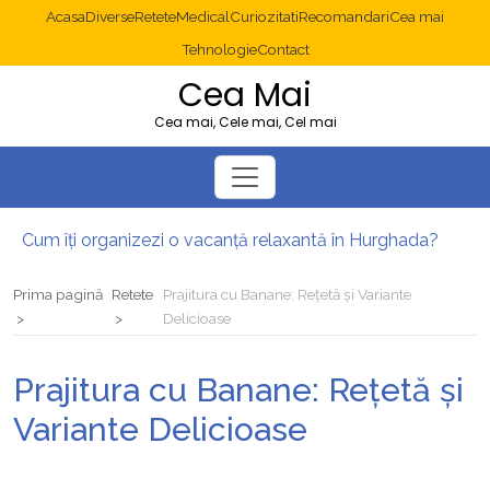
Acasa
Diverse
Retete
Medical
Curiozitati
Recomandari
Cea mai
Tehnologie
Contact
Cea Mai
Cea mai, Cele mai, Cel mai
Cum îți organizezi o vacanță relaxantă în Hurghada?
Operație cancer colon București: ce presupune tratamentul chirurgical
Multisite WordPress și Mastodon: cum gestionezi mai multe site-uri
Prima pagină
Retete
Prajitura cu Banane: Rețetă și Variante
2025: cum eviți canibalizarea cuvintelor cheie între articole SEO
Delicioase
Cum îți revii după o serie lungă de bilete pierdute la pariuri sportive
Diverticulita: când este necesară operația?
Prajitura cu Banane: Rețetă și
Variante Delicioase