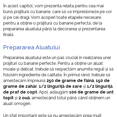
În acest capitol, vom prezenta rețeta pentru cea mai
bună prăjitură cu banane, care să vă impresioneze pe voi
și pe cei dragi. Vom acoperi toate etapele necesare
pentru a obține o prăjitură cu banane perfectă, de la
prepararea aluatului până la decorarea și prezentarea
finală.
Prepararea Aluatului
Prepararea aluatului este un pas crucial în realizarea unei
prăjituri cu banane perfecte. Pentru a obține un aluat
moale și delicat, trebuie să respectăm anumite reguli și să
folosim ingrediente de calitate. În primul rând, trebuie să
amestecăm împreună
250 de grame de făină
,
150 de
grame de zahăr
,
1/2 linguriță de sare
și
1/2 linguriță
de praf de copt
. Apoi, adăugăm
100 de grame de unt
topit
și
2 ouă
, amestecând totul până când obținem un
aluat omogen.
Un sfat important este să nu amestecăm prea mult