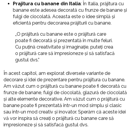
Prajitura cu banane din Italia
: În Italia, prăjitura cu
banane este adesea decorată cu frunze de banane și
fulgi de ciocolată. Aceasta este o idee simplă și
eficientă pentru decorarea prăjiturii cu banane.
„O prăjitură cu banane este o prăjitură care
poate fi decorată și prezentată în multe feluri.
Cu puțină creativitate și imaginație, puteți crea
o prăjitură care să impresioneze și să satisfacă
gustul dvs.”
În acest capitol, am explorat diversele variante de
decorare și idei de prezentare pentru prăjitura cu banane.
Am văzut cum o prăjitură cu banane poate fi decorată cu
frunze de banane, fulgi de ciocolată, glazură de ciocolată
și alte elemente decorative. Am văzut cum o prăjitură cu
banane poate fi prezentată într-un mod simplu și clasic
sau într-un mod creativ și inovator. Sperăm că aceste idei
vă vor inspira să creați o prăjitură cu banane care să
impresioneze și să satisfacă gustul dvs.