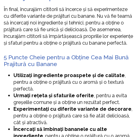
În final, încurajăm cititorii să încerce și să experimenteze
cu diferite variante de prăjituri cu banane. Nu vă fie teamă
să încercați noi ingrediente și tehnici, pentru a obține o
prăjitură care să fie unică și delicioasă. De asemenea,
încurajăm cititorii să împărtășească propriile lor experiențe
și sfaturi pentru a obține o prăjitură cu banane perfectă.
5 Puncte Cheie pentru a Obține Cea Mai Bună
Prajitură cu Banane
Utilizați ingrediente proaspete și de calitate
,
pentru a obține o prăjitură cu o aromă și o textură
perfectă.
Urmați rețeta și sfaturile oferite
, pentru a evita
greșelile comune și a obține un rezultat perfect.
Experimentați cu diferite variante de decorare
,
pentru a obține o prăjitură care să fie atât delicioasă,
cât și atractivă.
Încercați să îmbinați bananele cu alte
ingrediente
, pentru a obține o prăjitură cu o aromă