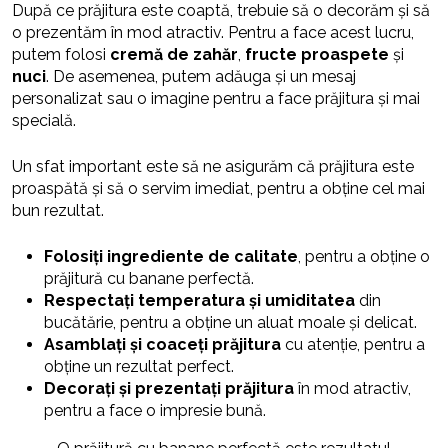
După ce prăjitura este coaptă, trebuie să o decorăm și să
o prezentăm în mod atractiv. Pentru a face acest lucru,
putem folosi
cremă de zahăr
,
fructe proaspete
și
nuci
. De asemenea, putem adăuga și un mesaj
personalizat sau o imagine pentru a face prăjitura și mai
specială.
Un sfat important este să ne asigurăm că prăjitura este
proaspătă și să o servim imediat, pentru a obține cel mai
bun rezultat.
Folosiți ingrediente de calitate
, pentru a obține o
prăjitură cu banane perfectă.
Respectați temperatura și umiditatea
din
bucătărie, pentru a obține un aluat moale și delicat.
Asamblați și coaceți prăjitura
cu atenție, pentru a
obține un rezultat perfect.
Decorați și prezentați prăjitura
în mod atractiv,
pentru a face o impresie bună.