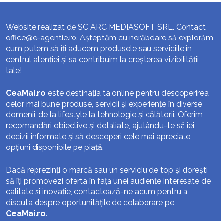
Website realizat de SC ARC MEDIASOFT SRL. Contact
office@e-agentie.ro
. Așteptăm cu nerăbdare să explorăm
cum putem să îți aducem produsele sau serviciile în
centrul atenției și să contribuim la creșterea vizibilității
tale!
CeaMai.ro
este destinația ta online pentru descoperirea
celor mai bune produse, servicii și experiențe în diverse
domenii, de la lifestyle la tehnologie și călătorii. Oferim
recomandări obiective și detaliate, ajutându-te să iei
decizii informate și să descoperi cele mai apreciate
opțiuni disponibile pe piață.
Dacă reprezinți o marcă sau un serviciu de top și dorești
să îți promovezi oferta în fața unei audiențe interesate de
calitate și inovație, contactează-ne acum pentru a
discuta despre oportunitățile de colaborare pe
CeaMai.ro
.