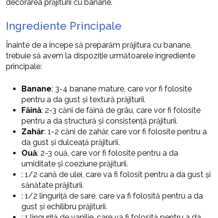
decorarea prăjiturii cu banane.
Ingrediente Principale
Înainte de a începe să preparăm prăjitura cu banane,
trebuie să avem la dispoziție următoarele ingrediente
principale:
Banane
: 3-4 banane mature, care vor fi folosite
pentru a da gust și textură prăjiturii.
Făină
: 2-3 căni de făină de grâu, care vor fi folosite
pentru a da structură și consistență prăjiturii.
Zahăr
: 1-2 căni de zahăr, care vor fi folosite pentru a
da gust și dulceață prăjiturii.
Ouă
: 2-3 ouă, care vor fi folosite pentru a da
umiditate și coeziune prăjiturii.
: 1/2 cană de ulei, care va fi folosit pentru a da gust și
sănătate prăjiturii.
: 1/2 linguriță de sare, care va fi folosită pentru a da
gust și echilibru prăjiturii.
: 1 linguriță de vanilie, care va fi folosită pentru a da