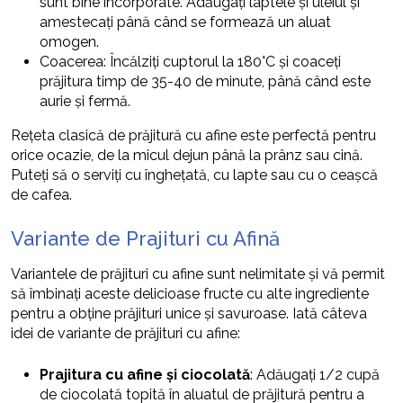
sunt bine încorporate. Adăugați laptele și uleiul și
amestecați până când se formează un aluat
omogen.
Coacerea: Încălziți cuptorul la 180°C și coaceți
prăjitura timp de 35-40 de minute, până când este
aurie și fermă.
Rețeta clasică de prăjitură cu afine este perfectă pentru
orice ocazie, de la micul dejun până la prânz sau cină.
Puteți să o serviți cu înghețată, cu lapte sau cu o ceașcă
de cafea.
Variante de Prajituri cu Afină
Variantele de prăjituri cu afine sunt nelimitate și vă permit
să îmbinați aceste delicioase fructe cu alte ingrediente
pentru a obține prăjituri unice și savuroase. Iată câteva
idei de variante de prăjituri cu afine:
Prajitura cu afine și ciocolată
: Adăugați 1/2 cupă
de ciocolată topită în aluatul de prăjitură pentru a