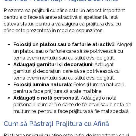
Prezentarea prăjiturii cu afine este un aspect important
pentru a o face să arate atractivă și apetisantă. Iată
câteva sfaturi pentru a vă asigura că prăjitura dvs. cu
afine este prezentată în mod corespunzător:
Folosiți un platou sau o farfurie atractivă
: Alegeți
un platou sau o farfurie care să se potrivească cu
tema evenimentului sau cu stilul dvs. de gătit.
Adăugați garnituri și decorațiuni
: Adăugați
garnituri și decorațiuni care să se potrivească cu
tema evenimentului sau cu stilul dvs. de gătit.
Folosiți lumina naturală
: Folosiți lumina naturală
pentru a face prăjitura să arate mai bine.
Adăugați o notă personală
: Adăugați o notă
personală, cum ar fi o carte de felicitări sau o notă de
mulțumire, pentru a face prăjitura să fie mai specială.
Cum să Păstrați Prajitura cu Afină
Păstrarea prăjiturii cu afine este la fel de importantă ca și