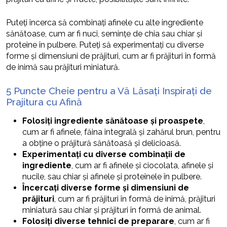
Puteți încerca să combinați afinele cu alte ingrediente
sănătoase, cum ar fi nuci, semințe de chia sau chiar și
proteine în pulbere. Puteți să experimentați cu diverse
forme și dimensiuni de prăjituri, cum ar fi prăjituri în formă
de inimă sau prăjituri miniatură.
5 Puncte Cheie pentru a Vă Lăsați Inspirați de
Prajitura cu Afină
Folosiți ingrediente sănătoase și proaspete
,
cum ar fi afinele, făina integrală și zahărul brun, pentru
a obține o prăjitură sănătoasă și delicioasă.
Experimentați cu diverse combinații de
ingrediente
, cum ar fi afinele și ciocolata, afinele și
nucile, sau chiar și afinele și proteinele în pulbere.
Încercați diverse forme și dimensiuni de
prăjituri
, cum ar fi prăjituri în formă de inimă, prăjituri
miniatură sau chiar și prăjituri în formă de animal.
Folosiți diverse tehnici de preparare
, cum ar fi