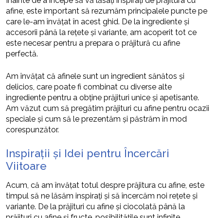
Înainte de a începe să vă lăsați inspirați de prăjitura cu
afine, este important să rezumăm principalele puncte pe
care le-am învățat în acest ghid. De la ingrediente și
accesorii până la rețete și variante, am acoperit tot ce
este necesar pentru a prepara o prăjitură cu afine
perfectă.
Am învățat că afinele sunt un ingredient sănătos și
delicios, care poate fi combinat cu diverse alte
ingrediente pentru a obține prăjituri unice și apetisante.
Am văzut cum să pregătim prăjituri cu afine pentru ocazii
speciale și cum să le prezentăm și păstrăm în mod
corespunzător.
Inspirații și Idei pentru Încercări
Viitoare
Acum, că am învățat totul despre prăjitura cu afine, este
timpul să ne lăsăm inspirați și să încercăm noi rețete și
variante. De la prăjituri cu afine și ciocolată până la
prăjituri cu afine și fructe, posibilitățile sunt infinite.