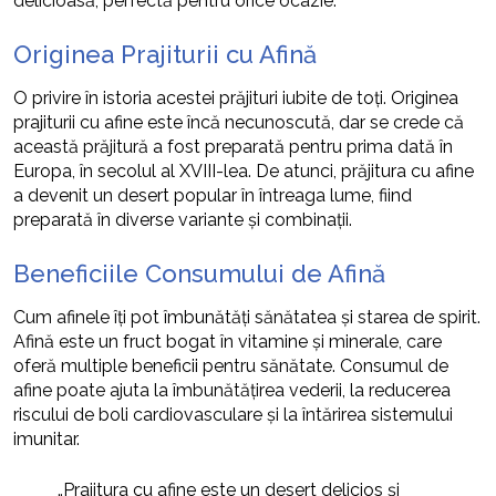
delicioasă, perfectă pentru orice ocazie.
Originea Prajiturii cu Afină
O privire în istoria acestei prăjituri iubite de toți. Originea
prajiturii cu afine este încă necunoscută, dar se crede că
această prăjitură a fost preparată pentru prima dată în
Europa, în secolul al XVIII-lea. De atunci, prăjitura cu afine
a devenit un desert popular în întreaga lume, fiind
preparată în diverse variante și combinații.
Beneficiile Consumului de Afină
Cum afinele îți pot îmbunătăți sănătatea și starea de spirit.
Afină este un fruct bogat în vitamine și minerale, care
oferă multiple beneficii pentru sănătate. Consumul de
afine poate ajuta la îmbunătățirea vederii, la reducerea
riscului de boli cardiovasculare și la întărirea sistemului
imunitar.
„Prajitura cu afine este un desert delicios și