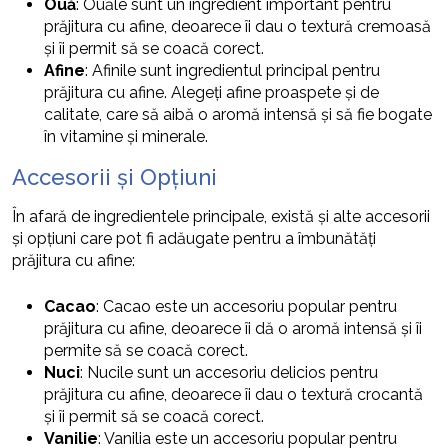
Ouă
: Ouăle sunt un ingredient important pentru
prăjitura cu afine, deoarece îi dau o textură cremoasă
și îi permit să se coacă corect.
Afine
: Afinile sunt ingredientul principal pentru
prăjitura cu afine. Alegeți afine proaspete și de
calitate, care să aibă o aromă intensă și să fie bogate
în vitamine și minerale.
Accesorii și Opțiuni
În afară de ingredientele principale, există și alte accesorii
și opțiuni care pot fi adăugate pentru a îmbunătăți
prăjitura cu afine:
Cacao
: Cacao este un accesoriu popular pentru
prăjitura cu afine, deoarece îi dă o aromă intensă și îi
permite să se coacă corect.
Nuci
: Nucile sunt un accesoriu delicios pentru
prăjitura cu afine, deoarece îi dau o textură crocantă
și îi permit să se coacă corect.
Vanilie
: Vanilia este un accesoriu popular pentru