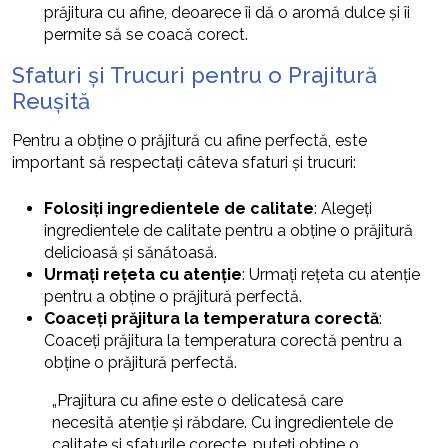
prăjitura cu afine, deoarece îi dă o aromă dulce și îi
permite să se coacă corect.
Sfaturi și Trucuri pentru o Prajitură
Reușită
Pentru a obține o prăjitură cu afine perfectă, este
important să respectați câteva sfaturi și trucuri:
Folosiți ingredientele de calitate
: Alegeți
ingredientele de calitate pentru a obține o prăjitură
delicioasă și sănătoasă.
Urmați rețeta cu atenție
: Urmați rețeta cu atenție
pentru a obține o prăjitură perfectă.
Coaceți prăjitura la temperatura corectă
:
Coaceți prăjitura la temperatura corectă pentru a
obține o prăjitură perfectă.
„Prajitura cu afine este o delicatesă care
necesită atenție și răbdare. Cu ingredientele de
calitate și sfaturile corecte, puteți obține o