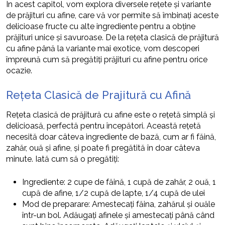
În acest capitol, vom explora diversele rețete și variante
de prăjituri cu afine, care vă vor permite să îmbinați aceste
delicioase fructe cu alte ingrediente pentru a obține
prăjituri unice și savuroase. De la rețeta clasică de prăjitură
cu afine până la variante mai exotice, vom descoperi
împreună cum să pregătiți prăjituri cu afine pentru orice
ocazie.
Rețeta Clasică de Prajitură cu Afină
Rețeta clasică de prăjitură cu afine este o rețetă simplă și
delicioasă, perfectă pentru începători. Această rețetă
necesită doar câteva ingrediente de bază, cum ar fi făină,
zahăr, ouă și afine, și poate fi pregătită în doar câteva
minute. Iată cum să o pregătiți:
Ingrediente: 2 cupe de făină, 1 cupă de zahăr, 2 ouă, 1
cupă de afine, 1/2 cupă de lapte, 1/4 cupă de ulei
Mod de preparare: Amestecați făina, zahărul și ouăle
într-un bol. Adăugați afinele și amestecați până când