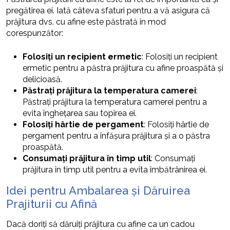
pregătirea ei. Iată câteva sfaturi pentru a vă asigura că
prăjitura dvs. cu afine este păstrată în mod
corespunzător:
Folosiți un recipient ermetic
: Folosiți un recipient
ermetic pentru a păstra prăjitura cu afine proaspătă și
delicioasă.
Păstrați prăjitura la temperatura camerei
:
Păstrați prăjitura la temperatura camerei pentru a
evita înghețarea sau topirea ei.
Folosiți hârtie de pergament
: Folosiți hârtie de
pergament pentru a înfășura prăjitura și a o păstra
proaspătă.
Consumați prăjitura în timp util
: Consumați
prăjitura în timp util pentru a evita îmbătrânirea ei.
Idei pentru Ambalarea și Dăruirea
Prajiturii cu Afină
Dacă doriți să dăruiți prăjitura cu afine ca un cadou