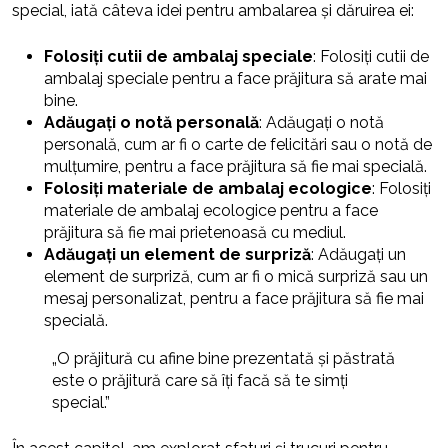
special, iată câteva idei pentru ambalarea și dăruirea ei:
Folosiți cutii de ambalaj speciale
: Folosiți cutii de
ambalaj speciale pentru a face prăjitura să arate mai
bine.
Adăugați o notă personală
: Adăugați o notă
personală, cum ar fi o carte de felicitări sau o notă de
mulțumire, pentru a face prăjitura să fie mai specială.
Folosiți materiale de ambalaj ecologice
: Folosiți
materiale de ambalaj ecologice pentru a face
prăjitura să fie mai prietenoasă cu mediul.
Adăugați un element de surpriză
: Adăugați un
element de surpriză, cum ar fi o mică surpriză sau un
mesaj personalizat, pentru a face prăjitura să fie mai
specială.
„O prăjitură cu afine bine prezentată și păstrată
este o prăjitură care să îți facă să te simți
special.”