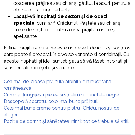
coacerea, prăjirea sau chiar și gătitul la aburi, pentru a
obține o prăjitură perfectă.
Lăsați-vă inspirați de sezon și de ocazii
speciale
, cum ar fi Crăciunul, Paștele sau chiar și
zilele de naștere, pentru a crea prăjituri unice și
apetisante.
În final, prăjitura cu afine este un desert delicios și sănătos,
care poate fi preparat în diverse variante și combinații. Cu
aceste inspirații și idei, sunteți gata să vă lăsați inspirați și
să încercați noi rețete și variante.
Cea mai delicioasă prăjitură albinită din bucătăria
românească
Cum să îți îngrijești pielea și să elimini punctele negre.
Descoperă secretul celei mai bune prăjituri.
Cele mai bune creme pentru pistrui: Ghidul nostru de
alegere.
Poziția de dormit și sănătatea inimii: tot ce trebuie să știți.