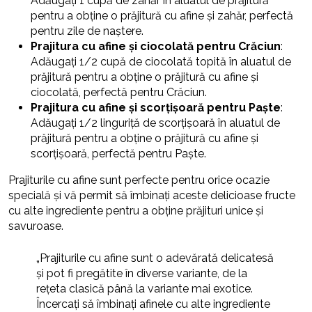
Adăugați 1 cupă de zahăr în aluatul de prăjitură
pentru a obține o prăjitură cu afine și zahăr, perfectă
pentru zile de naștere.
Prajitura cu afine și ciocolată pentru Crăciun
:
Adăugați 1/2 cupă de ciocolată topită în aluatul de
prăjitură pentru a obține o prăjitură cu afine și
ciocolată, perfectă pentru Crăciun.
Prajitura cu afine și scorțișoară pentru Paște
:
Adăugați 1/2 linguriță de scorțișoară în aluatul de
prăjitură pentru a obține o prăjitură cu afine și
scorțișoară, perfectă pentru Paște.
Prajiturile cu afine sunt perfecte pentru orice ocazie
specială și vă permit să îmbinați aceste delicioase fructe
cu alte ingrediente pentru a obține prăjituri unice și
savuroase.
„Prajiturile cu afine sunt o adevărată delicatesă
și pot fi pregătite în diverse variante, de la
rețeta clasică până la variante mai exotice.
Încercați să îmbinați afinele cu alte ingrediente