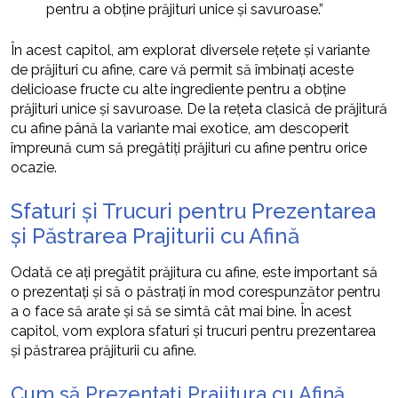
pentru a obține prăjituri unice și savuroase.”
În acest capitol, am explorat diversele rețete și variante
de prăjituri cu afine, care vă permit să îmbinați aceste
delicioase fructe cu alte ingrediente pentru a obține
prăjituri unice și savuroase. De la rețeta clasică de prăjitură
cu afine până la variante mai exotice, am descoperit
împreună cum să pregătiți prăjituri cu afine pentru orice
ocazie.
Sfaturi și Trucuri pentru Prezentarea
și Păstrarea Prajiturii cu Afină
Odată ce ați pregătit prăjitura cu afine, este important să
o prezentați și să o păstrați în mod corespunzător pentru
a o face să arate și să se simtă cât mai bine. În acest
capitol, vom explora sfaturi și trucuri pentru prezentarea
și păstrarea prăjiturii cu afine.
Cum să Prezentați Prajitura cu Afină