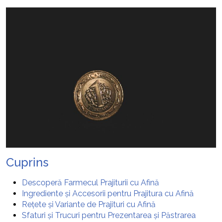
Cuprins
Descoperă Farmecul Prajiturii cu Afină
Ingrediente și Accesorii pentru Prajitura cu Afină
Rețete și Variante de Prajituri cu Afină
Sfaturi și Trucuri pentru Prezentarea și Păstrarea