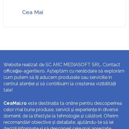
Cea Mai
Website realizat de SC ARC MEDIASOFT SRL. Contact
office@e-agentie.ro
. Așteptăm cu nerăbdare să explorăm
cum putem să îți aducem produsele sau serviciile în
centrul atenției și să contribuim la creșterea vizibilității
tale!
CeaMai.ro
este destinația ta online pentru descoperirea
celor mai bune produse, servicii și experiențe în diverse
domenii, de la lifestyle la tehnologie și călătorii. Oferim
recomandări obiective și detaliate, ajutându-te să iei
decizii informate și să descoperi cele mai apreciate