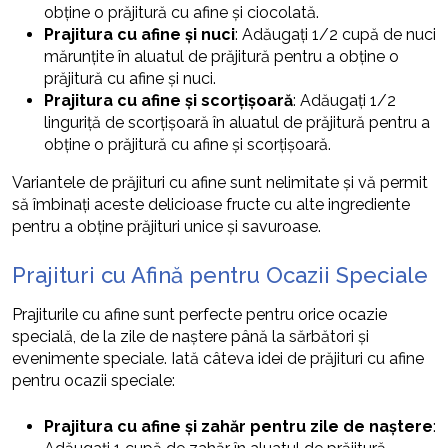
obține o prăjitură cu afine și ciocolată.
Prajitura cu afine și nuci
: Adăugați 1/2 cupă de nuci
mărunțite în aluatul de prăjitură pentru a obține o
prăjitură cu afine și nuci.
Prajitura cu afine și scorțișoară
: Adăugați 1/2
linguriță de scorțișoară în aluatul de prăjitură pentru a
obține o prăjitură cu afine și scorțișoară.
Variantele de prăjituri cu afine sunt nelimitate și vă permit
să îmbinați aceste delicioase fructe cu alte ingrediente
pentru a obține prăjituri unice și savuroase.
Prajituri cu Afină pentru Ocazii Speciale
Prajiturile cu afine sunt perfecte pentru orice ocazie
specială, de la zile de naștere până la sărbători și
evenimente speciale. Iată câteva idei de prăjituri cu afine
pentru ocazii speciale:
Prajitura cu afine și zahăr pentru zile de naștere
: